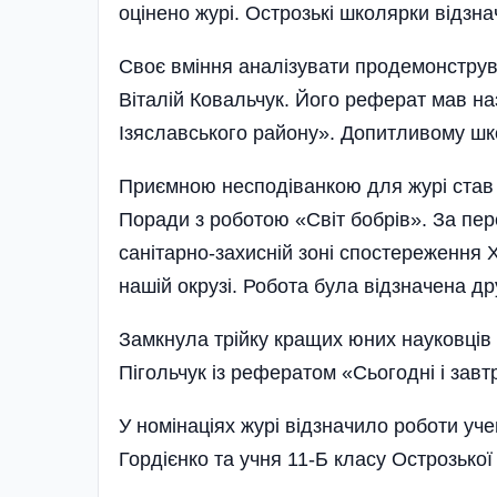
оцінено журі. Острозькі школярки відзн
Своє вміння аналізувати продемонструв
Віталій Ковальчук. Його реферат мав н
Ізяславського району». Допитливому шк
Приємною несподіванкою для журі став
Поради з роботою «Світ бобрів». За пер
санітарно-захисній зоні спостереження 
нашій окрузі. Робота була відзначена др
Замкнула трійку кращих юних науковців
Пігольчук із рефератом «Сьогодні і завт
У номінаціях журі відзначило роботи уч
Гордієнко та учня 11-Б класу Острозьк