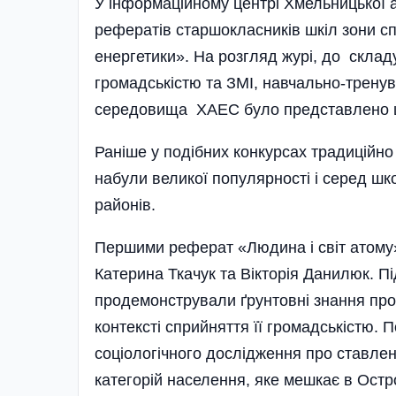
У інформаційному центрі Хмельницької 
рефератів старшо­класників шкіл зони 
енергетики». На розгляд журі, до склад
громадськістю та ЗМІ, навчально-трену
се­редо­вища ХАЕС було представлено ш
Раніше у поді­бних конкурсах традиційно
набули великої популярності і серед шк
районів.
Першими реферат «Людина і світ атому
Катерина Ткачук та Вікторія Данилюк. Пі
продемонстрували ґрунтовні знання про 
контексті сприйняття її громадськістю.
соціологічного дослідження про ставлен
категорій населення, яке мешкає в Ост