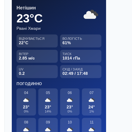
Нетішин
23°C
Рвані Хмари
ВІДЧУВАЄТЬСЯ
ВОЛОГІСТЬ
22°C
61%
ВІТЕР
ТИСК
2.85 м/с
1014 гПа
UV
СХІД / ЗАХІД
0.2
02:49 / 17:48
ПОГОДИННО
04
05
06
07
23°
23°
23°
24°
0%
14%
0%
1%
08
09
10
11