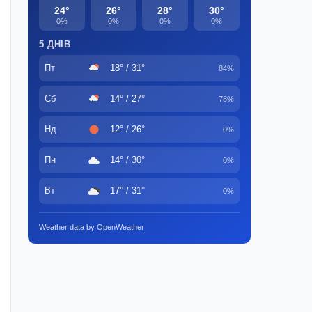
24°
26°
28°
30°
0%
0%
0%
0%
5 ДНІВ
Пт
18° / 31°
84%
Сб
14° / 27°
78%
Нд
12° / 26°
0%
Пн
14° / 30°
0%
Вт
17° / 31°
0%
Weather data by OpenWeather