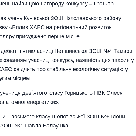
ачені найвищою нагороду конкурсу – Гран-прі.
ав учень Кунівської ЗОШ Ізяславського району
азву «Вплив ХАЕС на регіональний розвиток
оляру присуджено перше місце.
 дебют п’ятикласниці Нетішинської ЗОШ №4 Тамари
еконанням учасниці конкурсу, наявність цих тварин у
ХАЕС свідчить про стабільну екологічну ситуацію у
угим місцем.
 учениця дев`ятого класу Горицького НВК Олеся
ра атомної енергетики».
ениці восьмого класу Шепетівської ЗОШ №6 Ілони
ої ЗОШ №1 Павла Балаушка.