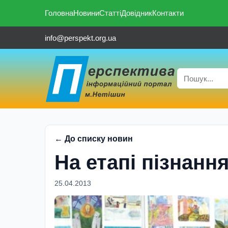
Головна
Новини
Статті
Довідник
Контакти
info@perspekt.org.ua
← До списку новин
На етапі пізнанн
25.04.2013