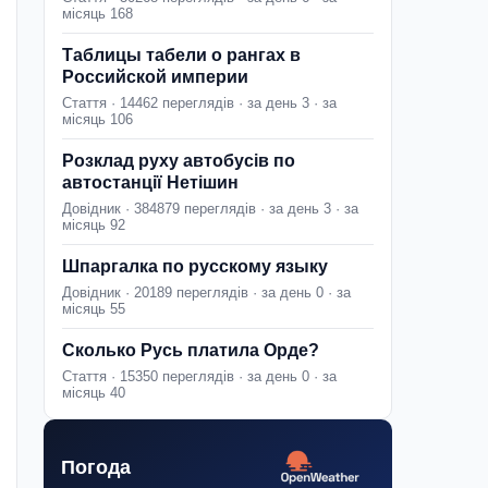
місяць 168
Таблицы табели о рангах в
Российской империи
Стаття · 14462 переглядів · за день 3 · за
місяць 106
Розклад руху автобусів по
автостанції Нетішин
Довідник · 384879 переглядів · за день 3 · за
місяць 92
Шпаргалка по русскому языку
Довідник · 20189 переглядів · за день 0 · за
місяць 55
Сколько Русь платила Орде?
Стаття · 15350 переглядів · за день 0 · за
місяць 40
Погода