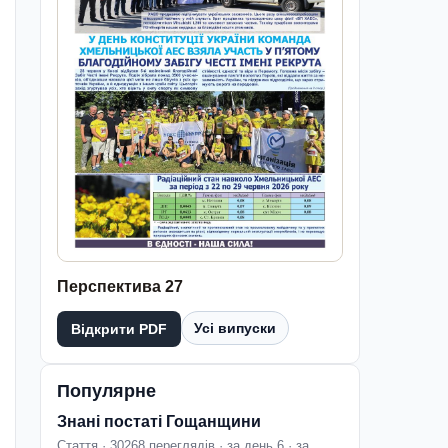
Перспектива 27
Усі випуски
Відкрити PDF
Популярне
Знані постаті Гощанщини
Стаття · 30268 переглядів · за день 6 · за