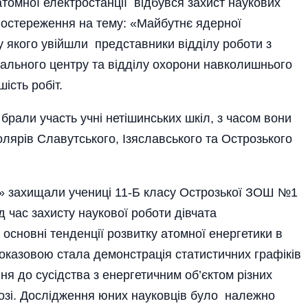
атомної електростанції відбувся захист наукових
спостереження на тему: «Майбутнє ядерної
у якого увійшли представники відділу роботи з
вального центру та відділу охорони навколишнього
ість робіт.
 брали участь учні нетішинських шкіл, з часом вони
олярів Славутського, Ізяславського та Острозького
» захищали учениці 11-Б класу Острозької ЗОШ №1
д час захисту наукової роботи дівчата
основні тенденції розвитку атомної енергетики в
 Показовою стала демонстрація статистичних графіків
ня до сусідства з енергетичним об’єктом різних
розі. Дослідження юних науковців було належно