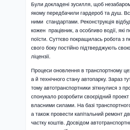
Були докладені зусилля, щоб незабаром 
якому передба­чили гардероб та душ. Вс
ними стандартами. Реконструкція відбуде
кожен працівник, а особливо водії, як
поїсти. Суттєво покращилась робота з 
свого боку постійно підтвер­джують свою
ліцензії.
Процеси оновлення в транспортному цех
а й технічного стану автопарку. Зараз т
тому автотранспортники зіткнулися з пр
спонукало розробити своєрідний проект 
власними силами. На базі транспортного
а також провести капітальний ремонт д
частку коштів. Досвідом автотранспортн