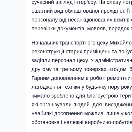
сучасний вигляд інтер’єру. На славу по
ошатний вид облаштованої прохідної. Ї
персоналу від несанкціонованих візитів 
перевірки документів, мовляв, порядок 
Начальник транспортного цеху Михайло
реконструкції старих приміщень та побу
задіяли персонал цеху. У адміністратив
другому та третьому поверхах, згодом 
Гарним доповненням в роботі ремонтникі
лагодження техніки у будь-яку пору року
чимало зроблено для благоустрою терит
які органі­зували людей для висадження
неабиякі досягнення можливі лише у ко
обстановка і належні вироб­ничо-побутов