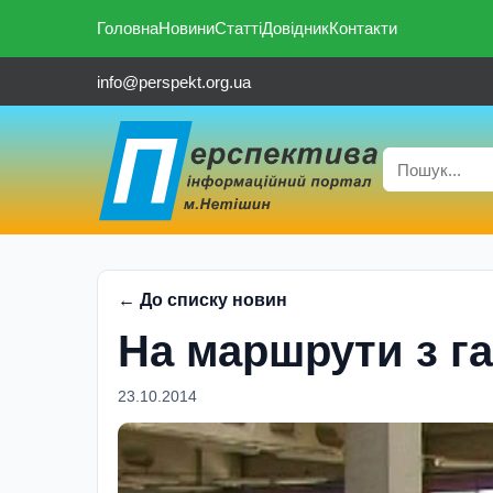
Головна
Новини
Статті
Довідник
Контакти
info@perspekt.org.ua
← До списку новин
На маршрути з г
23.10.2014