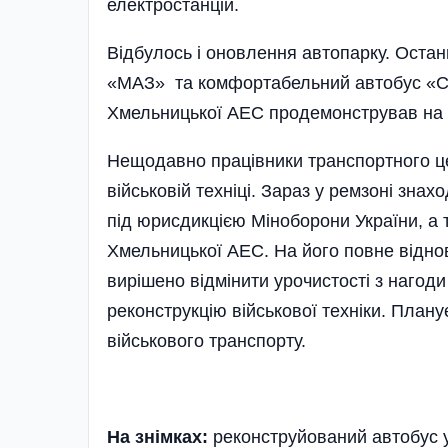
електростанцій.
Відбулось і оновлення автопарку. Оста
«МАЗ» та комфортабельний автобус «Ска
Хмельницької АЕС продемонстрував на 
Нещодавно працівники транспортного це
військовій техніці. Зараз у ремзоні знах
під юрисдикцією Міноборони України, а 
Хмельницької АЕС. На його повне відн
вирішено відмінити урочистості з нагоди
реконструкцію військової техніки. План
військового транспорту.
На знімках:
реконструйований автобус у