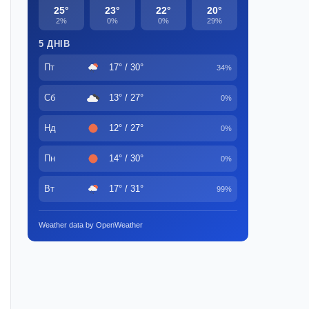
25°
23°
22°
20°
2%
0%
0%
29%
5 ДНІВ
Пт
17° / 30°
34%
Сб
13° / 27°
0%
Нд
12° / 27°
0%
Пн
14° / 30°
0%
Вт
17° / 31°
99%
Weather data by OpenWeather