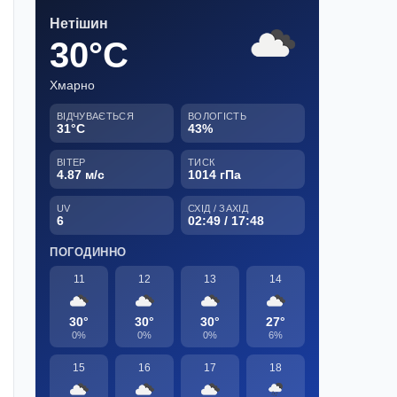
Нетішин
30°C
Хмарно
ВІДЧУВАЄТЬСЯ
ВОЛОГІСТЬ
31°C
43%
ВІТЕР
ТИСК
4.87 м/с
1014 гПа
UV
СХІД / ЗАХІД
6
02:49 / 17:48
ПОГОДИННО
11
12
13
14
30°
30°
30°
27°
0%
0%
0%
6%
15
16
17
18