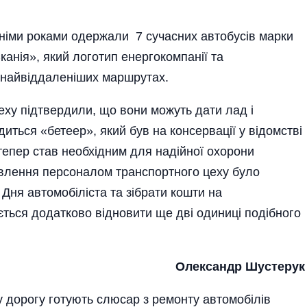
нніми роками одержали 7 сучасних автобусів марки
нія», який логотип енергокомпанії та
найвіддаленіших маршрутах.
ху підтвердили, що вони можуть дати лад і
одиться «бетеер», який був на консервації у відомстві
тепер став необхідним для надійної охорони
овлення персоналом транспортного цеху було
 Дня автомобіліста та зібрати кошти на
ується додатково відновити ще дві одиниці подібного
Олександр Шустерук
 дорогу готують слюсар з ремонту автомобілів