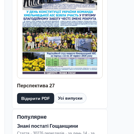
Перспектива 27
Усі випуски
Відкрити PDF
Популярне
Знані постаті Гощанщини
Стаття · 30276 переглядів · за день 14 · за