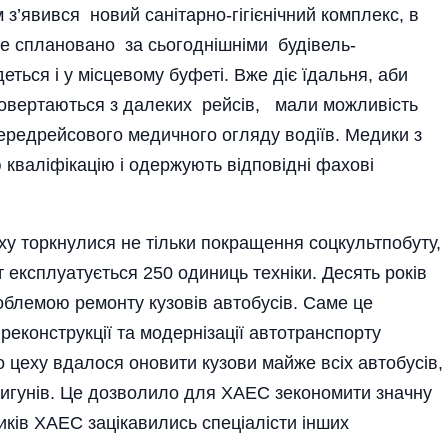
з’явився новий санітарно-гігієнічний комплекс, в
е сплановано за сьогод­нішніми буді­вель­
ться і у місцевому буфеті. Вже діє їдальня, аби
і повертаються з далеких рейсів, мали можливість
передрейсового медичного огляду водіїв. Медики з
 кваліфікацію і одержують відповідні фахові
у торкнулися не тільки покращення соцкультпобуту,
ут експлуатується 250 одиниць техніки. Десять років
облемою ремонту кузовів автобусів. Саме це
реконструкції та модернізації автотранспорту
 цеху вдалося оновити кузови майже всіх автобусів,
вигунів. Це дозволило для ХАЕС зекономити значну
иків ХАЕС зацікавились спеціалісти інших