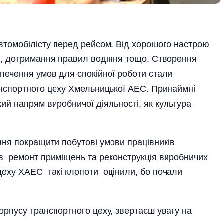
томобілісту перед рейсом. Від хорошого настрою
ія, дотримання правил водіння тощо. Створення
зпечення умов для спокійної роботи стали
ранспортного цеху Хмельницької АЕС. Принаймні
акий напрям виробничої діяльності, як культура
ня покращити побутові умови працівників
в ремонт приміщень та реконструкція виробничих
 цеху ХАЕС такі клопоти оцінили, бо почали
орпусу транспортного цеху, звертаєш увагу на