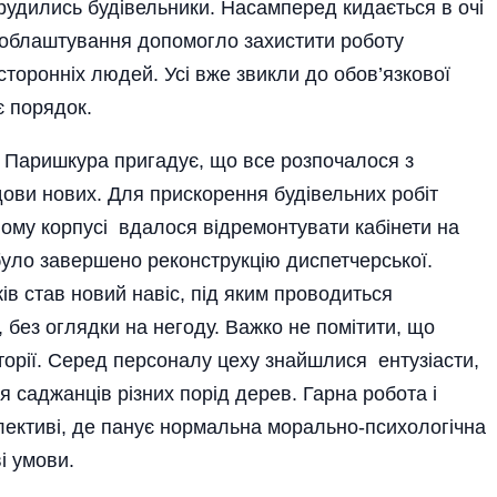
трудились будівельники. Насамперед кидається в очі
ї облаштування допомогло захистити роботу
сторонніх людей. Усі вже звикли до обов’язкової
є порядок.
 Паришкура пригадує, що все розпочалося з
дови нових. Для прискорення будівельних робіт
ному корпусі вдалося відремонтувати кабінети на
було завершено реконструкцію диспетчерської.
в став новий навіс, під яким проводиться
, без оглядки на негоду. Важко не помітити, що
орії. Серед персоналу цеху знайшлися ентузіасти,
 саджанців різних порід дерев. Гарна робота і
лективі, де панує нормальна морально-психологічна
і умови.