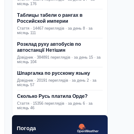
місяць 176
Таблицы табели о рангах в
Российской империи
Стаття · 14467 переглядів · за день 8 · за
місяць 111
Розклад руху автобусів по
автостанції Нетішин
Довідник · 384891 переглядів · за день 15 · за
місяць 104
Шпаргалка по русскому языку
Довідник · 20191 переглядів · за день 2 · за
місяць 57
Сколько Русь платила Орде?
Стаття · 15356 переглядів · за день 6 · за
місяць 46
Погода