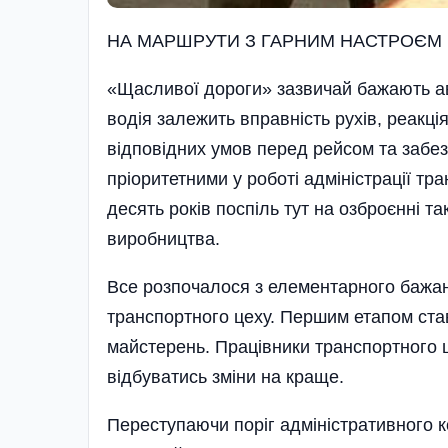
НА МАРШРУТИ З ГАРНИМ НАСТРОЄМ
«Щасливої дороги» зазвичай бажають ав
водія залежить вправність рухів, реакц
відпо­відних умов перед рейсом та забе
пріоритетними у роботі адміністрації т
десять років поспіль тут на озброєнні т
виробництва.
Все розпочалося з елементарного бажан
транспортного цеху. Першим етапом ста
майстерень. Працівники тран­с­портного
відбуватись зміни на краще.
Переступаючи поріг адміністративного к