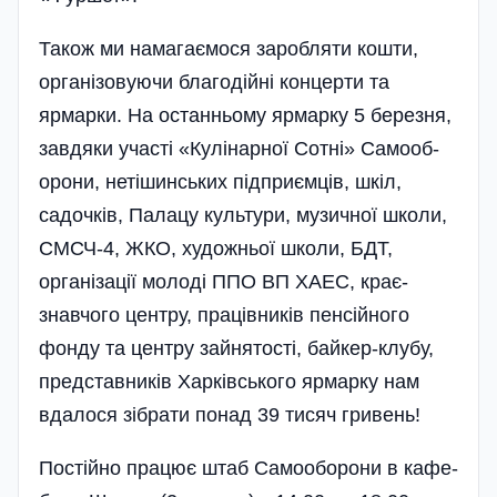
Також ми намагаємося заробляти кошти,
організовуючи благодійні концерти та
ярмарки. На останньому ярмарку 5 березня,
завдяки участі «Кулінарної Сотні» Самооб­
орони, нетішинських під­приємців, шкіл,
садочків, Палацу культури, музичної школи,
СМСЧ-4, ЖКО, художньої школи, БДТ,
органі­зації молоді ППО ВП ХАЕС, крає­
знавчого центру, працівників пен­сійного
фонду та центру зайнятості, байкер-клубу,
представників Харківського ярмарку нам
вдалося зібрати понад 39 тисяч гривень!
Постійно працює штаб Самооборони в кафе-