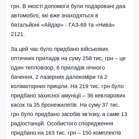
грн. В якості допомоги були подаровані два
автомобілі, які вже знаходяться в
батальйоні «Айдар» - ГАЗ-69 та «Нива»
2121.
За цей час було придбано військових
оптичних приладів на суму 258 тис. грн – це
один тепловізор, 6 приладів нічного
бачення, 2 лазерних далекоміри та 2
коліматорних приціли. На 219 тис. грн було
придбано захисної амуніції – 36 кевларових
касок та 35 бронежилетів. На суму 37 тис.
грн було придбано засобів зв’язку, а саме 13
радіо­станцій. Особистого спорядження
придбано на 163 тис. грн – 150 комплектів