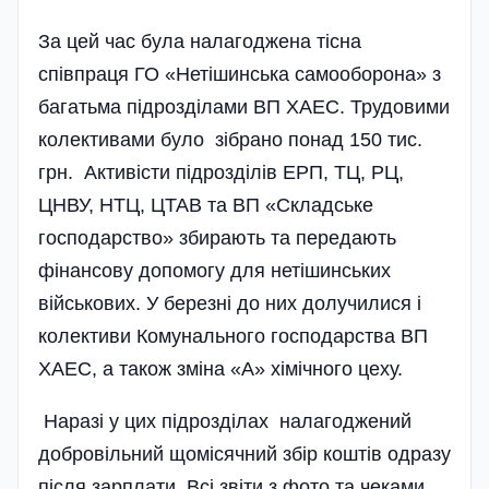
За цей час була налагоджена тісна
співпраця ГО «Нетішинська самооборона» з
багатьма підрозділами ВП ХАЕС. Трудовими
колективами було зібрано понад 150 тис.
грн. Активісти підрозділів ЕРП, ТЦ, РЦ,
ЦНВУ, НТЦ, ЦТАВ та ВП «Складське
господарство» збирають та передають
фінансову допомогу для нетішинських
військових. У березні до них долучилися і
колективи Комунального господарства ВП
ХАЕС, а також зміна «А» хімічного цеху.
Наразі у цих підрозділах налагоджений
добровільний щомісячний збір коштів одразу
після зар­плати. Всі звіти з фото та чеками