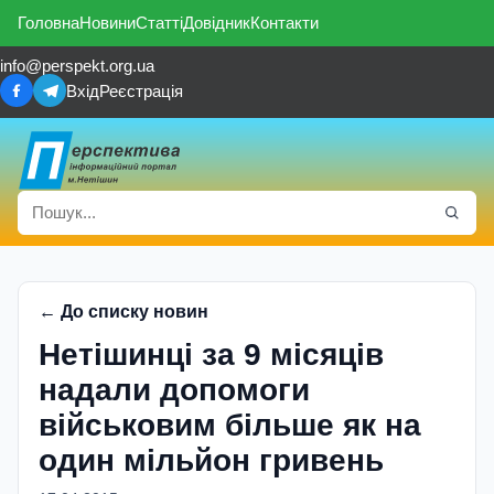
Головна
Новини
Статті
Довідник
Контакти
info@perspekt.org.ua
Вхід
Реєстрація
← До списку новин
Нетішинці за 9 місяців
надали допомоги
військовим більше як на
один мільйон гривень