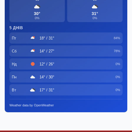
30°
31°
0%
0%
5 ДНІВ
Пт
18° / 31°
84%
Сб
14° / 27°
78%
Нд
12° / 26°
0%
Пн
14° / 30°
0%
Вт
17° / 31°
0%
Weather data by OpenWeather