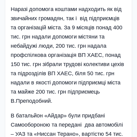
Наразі допомога коштами надходить як від
звичайних громадян, так і від підприємців
та організацій міста. За 9 місяців понад 400
тис. грн надали допомоги містяни та
небайдужі люди, 200 тис. грн надала
профспілкова організація ВП ХАЕС, понад
150 тис. грн зібрали трудові колективи цехів
та під­роз­ділів ВП ХАЕС, біля 50 тис. грн
надали в якості допомоги під­приємці міста
та майже 200 тис. грн підприємець
В.Преподобний.
В батальйон «Айдар» були при­дбані
Самообороною та передані два автомобілі
– УАЗ та «Ниссан Терано», вартістю 54 тис.