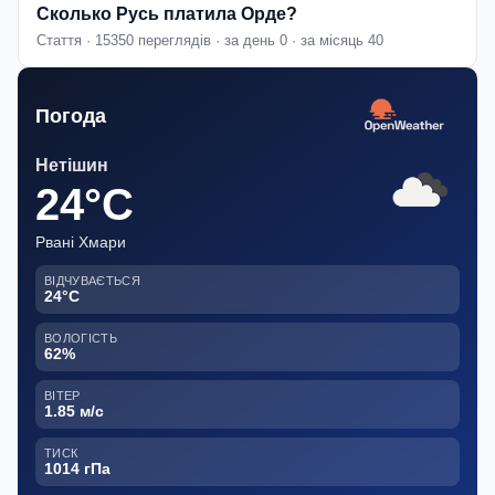
Сколько Русь платила Орде?
Стаття · 15350 переглядів · за день 0 · за місяць 40
Погода
Нетішин
24°C
Рвані Хмари
ВІДЧУВАЄТЬСЯ
24°C
ВОЛОГІСТЬ
62%
ВІТЕР
1.85 м/с
ТИСК
1014 гПа