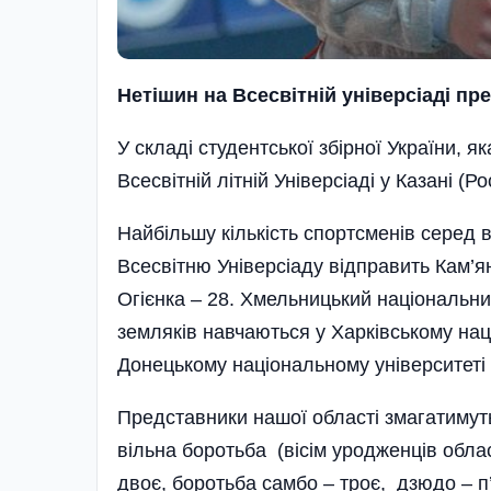
Нетішин на
Всесвітній універсіаді
пре
У складі студентської збірної України, я
Все­світній літній Універсіаді у Казані 
Найбільшу кількість спортсменів серед в
Всесвітню Універсіаду відправить Кам’ян
Огієнка – 28. Хмельницький національни
земляків навчаються у Харківському нац
Донецькому національному університеті і
Представники нашої області змагатимутьс
вільна боротьба (вісім уродже­нців обла
двоє, боротьба са­м­бо – троє, дзюдо – 