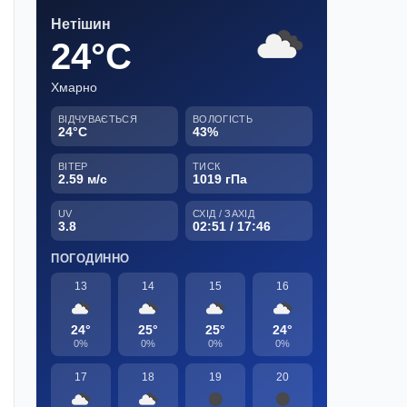
Нетішин
24°C
Хмарно
ВІДЧУВАЄТЬСЯ
ВОЛОГІСТЬ
24°C
43%
ВІТЕР
ТИСК
2.59 м/с
1019 гПа
UV
СХІД / ЗАХІД
3.8
02:51 / 17:46
ПОГОДИННО
13
14
15
16
24°
25°
25°
24°
0%
0%
0%
0%
17
18
19
20