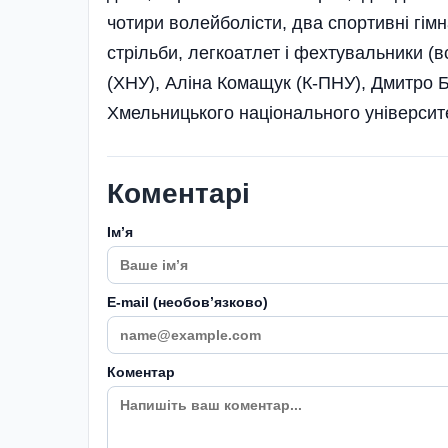
чотири волейболісти, два спортивні гім­
стрі­льби, легкоатлет і фехтувальники (
(ХНУ), Аліна Комащук (К-ПНУ), Дмитро 
Хмельницького національного університе
Коментарі
Імʼя
E-mail (необовʼязково)
Коментар