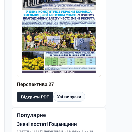
Перспектива 27
Усі випуски
Відкрити PDF
Популярне
Знані постаті Гощанщини
Стаття · 30304 переглядів · за день 15 · за