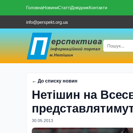
Головна
Новини
Статті
Довідник
Контакти
info@perspekt.org.ua
← До списку новин
Нетішин на Всесв
представлятиму
30.05.2013