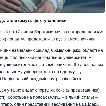
дставлятимуть фехтувальники
ка з 6 по 17 липня боротиметься за нагороди на ХХVІІ
(Росія) понад 40 представників вузів Хмельниччини.
ищих навчальних закладів Хме­ль­ницької області на
ець-Поділь­ський національний університет ім.
й університет має шість «збірників». Ще двоє наших
іональному університеті та по одному – у
 Національній академії внутрішніх військ.
я у таких видах спорту, як бокс (2 представники),
сті), боротьба на поясах (Алиш – вільний стиль) –
п’ятеро, один представник веслування на байдарці,