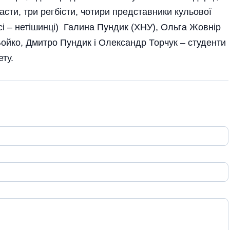
насти, три регбісти, чотири представники кульової
всі – нетішинці) Галина Пундик (ХНУ), Ольга Жовнір
Бойко, Дмитро Пундик і Олександр Торчук – студенти
ту.