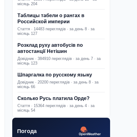
місяць 204
Таблицы табели о рангах в
Российской империи
Стаття · 14483 переглядів · за день 8 · за
місяць 127
Розклад руху автобусів по
автостанції Нетішин
Довідник · 384910 переглядів · за день 7 · за
місяць 123
Шпаргалка по русскому языку
Довідник · 20200 переглядів · за день 8 · за
місяць 66
Сколько Русь платила Орде?
Стаття · 15364 переглядів · за день 4 · за
місяць 54
Погода