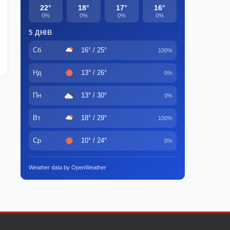
22°
18°
17°
16°
0%
0%
0%
0%
5 ДНІВ
Сб
16° / 25°
100%
Нд
13° / 26°
0%
Пн
13° / 30°
0%
Вт
18° / 29°
100%
Ср
10° / 24°
0%
Weather data by OpenWeather