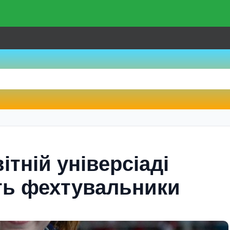
ітній універсіаді
ть фехтувальники