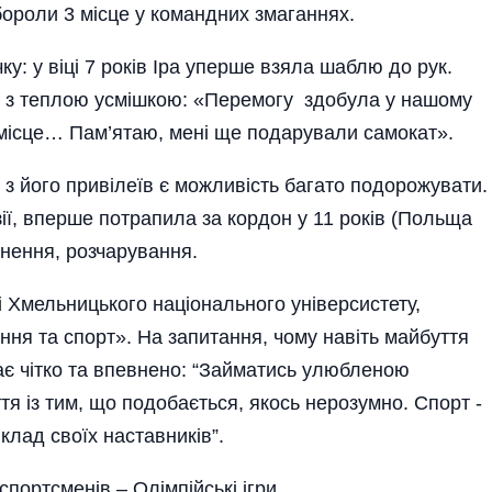
бороли 3 місце у командних змаганнях.
у: у віці 7 років Іра уперше взяла шаблю до рук.
є з теплою усмішкою: «Перемогу здобула у нашому
місце… Пам’я­таю, мені ще подарували самокат».
 з його привілеїв є можливість багато подорожувати.
зії, вперше потрапила за кордон у 11 років (Польща
гнення, розчарування.
 Хмельницького національного універси­стету,
ання та спорт». На запитання, чому навіть майбуття
дає чітко та впевнено: “Займатись улюбленою
ття із тим, що подобається, якось нерозумно. Спорт -
клад своїх наставників”.
спортсменів – Олім­пійські ігри.