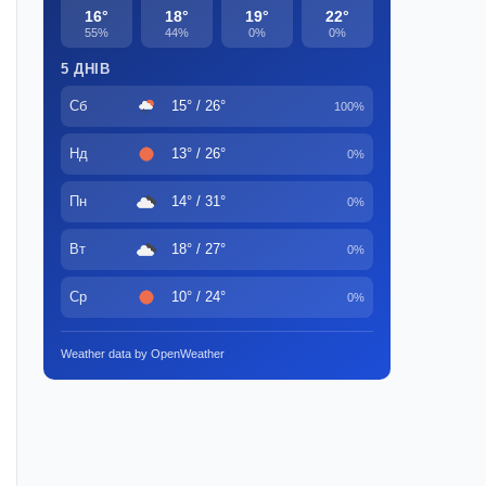
16°
18°
19°
22°
55%
44%
0%
0%
5 ДНІВ
Сб
15° / 26°
100%
Нд
13° / 26°
0%
Пн
14° / 31°
0%
Вт
18° / 27°
0%
Ср
10° / 24°
0%
Weather data by OpenWeather