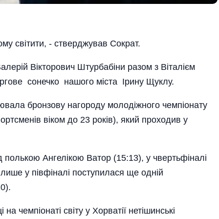
ому світити, - стверджував Сократ.
Валерій Вікторович Штурбабіни разом з Віталієм
гове сонечко нашого міста Ірину Щуклу.
оювала бронзову нагороду молодіжного чемпіонату
ртсменів віком до 23 років), який проходив у
д полькою Ангелікою Ватор (15:13), у чвертьфіналі
 і лише у півфіналі поступилася ще одній
0).
на чемпіонаті світу у Хорватії нетішинські