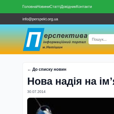
Головна
Новини
Статті
Довідник
Контакти
info@perspekt.org.ua
← До списку новин
Нова надiя на iм’
30.07.2014