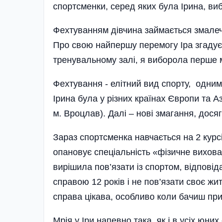
спортсменки, серед яких була Ірина, ви
Фехтуванням дівчина займається змалечк
Про свою найпершу перемогу Іра згаду
тренувальному залі, я виборола перше 
Фехтування - елітний вид спорту, одним
Ірина була у різних країнах Європи та А
м. Вроцлав). Далі – нові змагання, дося
Зараз спортсменка навчається на 2 курсі
опановує спеці­альність «фізичне вихов
вирішила пов’язати із спортом, відпові
справою 12 років і не пов’язати своє жи
справа цікава, особливо коли бачиш при
Мрія у Іри напевно така, як і в усіх юних 