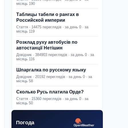
місяць 190
Таблицы табели о рангах в
Российской империи
Стаття · 14475 переглядів · за день 0 · за
місяць 119
Розклад руху автобусів по
автостанції Нетішин
Довідник · 384903 переглядів · за день 0 · за
місяць 116
Шпаргалка по русскому языку
Довідник · 20192 переглядів · за день 0 · за
місяць 58
Сколько Русь платила Орде?
Стаття · 15360 переглядів · за день 0 · за
місяць 50
Погода