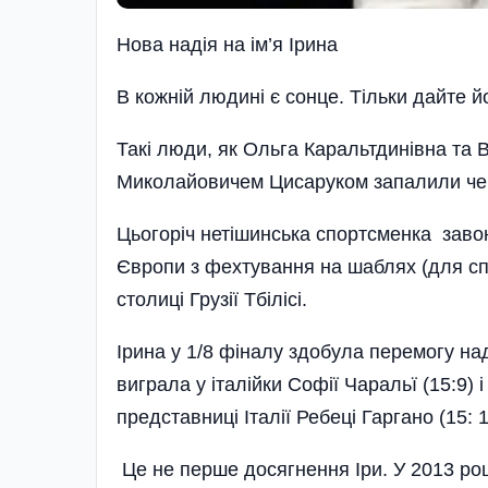
Нова надiя на iм’я Iрина
В кожній людині є сонце. Тільки дайте й
Такі люди, як Ольга Каральтдинівна та 
Миколайовичем Цисаруком запалили чер
Цьогоріч нетішинська спортсменка зав
Європи з фехтування на шаблях (для спо
столиці Грузії Тбілісі.
Ірина у 1/8 фіналу здобула перемогу на
виграла у італійки Софії Чаральї (15:9)
представниці Італії Ребеці Гаргано (15: 1
Це не перше досягнення Іри. У 2013 році 