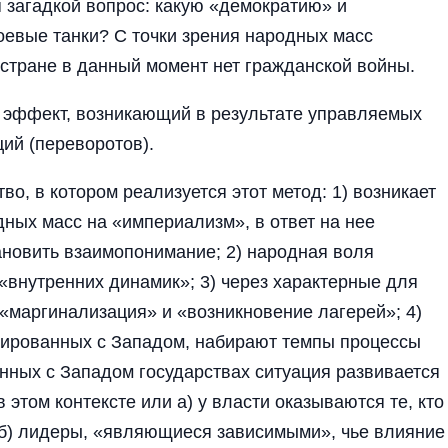
я загадкой вопрос: какую «демократию» и
боевые танки? С точки зрения народных масс
в стране в данный момент нет гражданской войны.
 эффект, возникающий в результате управляемых
ий (переворотов).
во, в котором реализуется этот метод: 1) возникает
ных масс на «империализм», в ответ на нее
новить взаимопонимание; 2) народная воля
«внутренних динамик»; 3) через характерные для
«маргинализация» и «возникновение лагерей»; 4)
грированных с Западом, набирают темпы процессы
анных с Западом государствах ситуация развивается
 этом контексте или а) у власти оказываются те, кто
б) лидеры, «являющиеся зависимыми», чье влияние