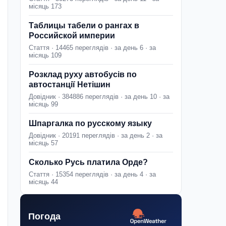
місяць 173
Таблицы табели о рангах в
Российской империи
Стаття · 14465 переглядів · за день 6 · за
місяць 109
Розклад руху автобусів по
автостанції Нетішин
Довідник · 384886 переглядів · за день 10 · за
місяць 99
Шпаргалка по русскому языку
Довідник · 20191 переглядів · за день 2 · за
місяць 57
Сколько Русь платила Орде?
Стаття · 15354 переглядів · за день 4 · за
місяць 44
Погода