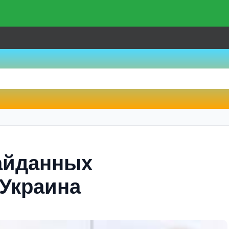
айданных
Украина