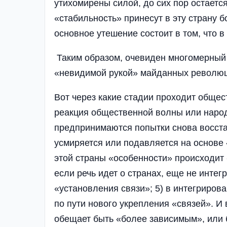
утихомирены силой, до сих пор остаетс
«стабильность» принесут в эту страну 
основное утешение состоит в том, что 
Таким образом, очевиден многомерный
«невидимой рукой» майданных революц
Вот через какие стадии проходит общест
реакция общественной волны или народ
предпринимаются попытки снова восста
усмиряется или подавляется на основе 
этой страны «особенности» происходит 
если речь идет о странах, еще не инте
«установления связи»; 5) в интегриров
по пути нового укрепления «связей». И в
обещает быть «более зависимым», или 