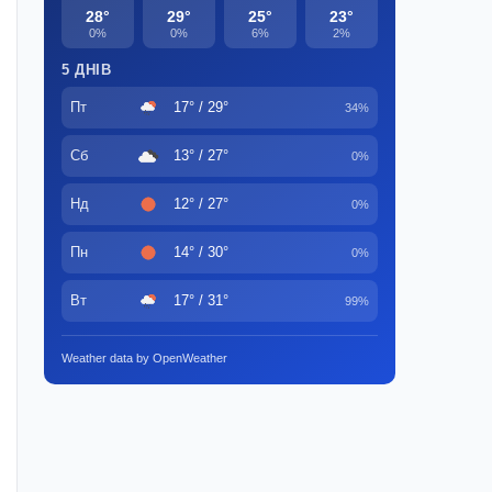
28°
29°
25°
23°
0%
0%
6%
2%
5 ДНІВ
Пт
17° / 29°
34%
Сб
13° / 27°
0%
Нд
12° / 27°
0%
Пн
14° / 30°
0%
Вт
17° / 31°
99%
Weather data by OpenWeather