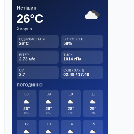
Нетішин
26°C
Хмарно
ВІДЧУВАЄТЬСЯ
ВОЛОГІСТЬ
26°C
58%
ВІТЕР
ТИСК
2.73 м/с
1014 гПа
UV
СХІД / ЗАХІД
2.7
02:49 / 17:48
ПОГОДИННО
08
09
10
11
26°
26°
28°
29°
0%
0%
0%
0%
12
13
14
15