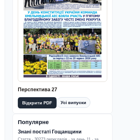
Перспектива 27
Усі випуски
Відкрити PDF
Популярне
Знані постаті Гощанщини
Стаття · 30273 переглядів · за день 11 · за