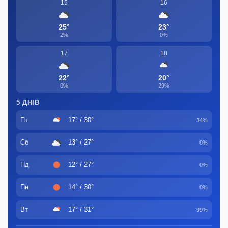
15
16
25°
23°
2%
0%
17
18
22°
20°
0%
29%
5 ДНІВ
Пт
17° / 30°
34%
Сб
13° / 27°
0%
Нд
12° / 27°
0%
Пн
14° / 30°
0%
Вт
17° / 31°
99%