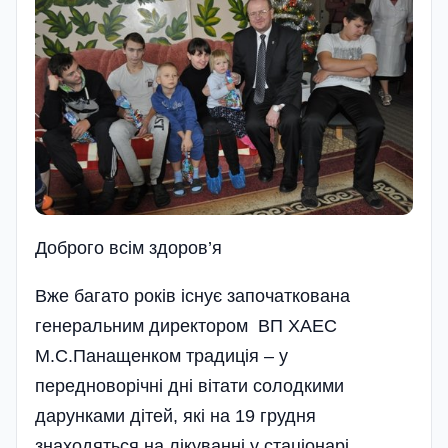
Доброго всім здоров’я
Вже багато років існує започаткована
генеральним директором ВП ХАЕС
М.С.Панащенком традиція – у
передноворічні дні вітати солодкими
дарунками дітей, які на 19 грудня
знаходяться на лікуванні у стаціонарі