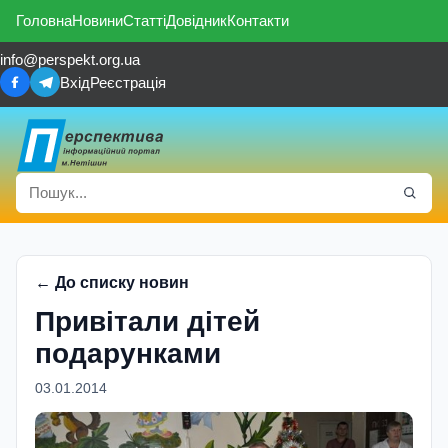
Головна
Новини
Статті
Довідник
Контакти
info@perspekt.org.ua
Вхід
Реєстрація
← До списку новин
Привітали дітей
подарунками
03.01.2014