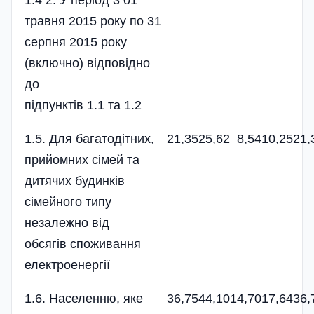
травня 2015 року по 31
серпня 2015 року
(включно) відповідно
до
підпунктів 1.1 та 1.2
1.5. Для багатодітних,
21,35
25,62
8,54
10,25
21,
прийомних сімей та
дитячих будинків
сімейного типу
незалежно від
обсягів споживання
електроенергії
1.6. Населенню, яке
36,75
44,10
14,70
17,64
36,