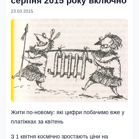
серпня 2015 року включно
23.03.2015
Жити по-новому: якi цифри побачимо вже у
платiжках за квiтень
З 1 квітня космічно зростають ціни на