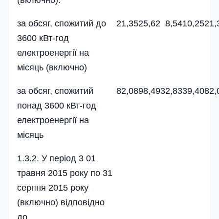
за обсяг, спожитий до
21,35
25,62
8,54
10,25
21,
3600 кВт-год
електроенергії на
місяць (включно)
за обсяг, спожитий
82,08
98,49
32,83
39,40
82,
понад 3600 кВт-год
електроенергії на
місяць
1.3.2. У період 3 01
травня 2015 року по 31
серпня 2015 року
(включно) відповідно
до