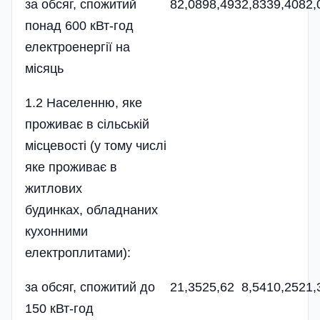
за обсяг, спожитий
82,08
98,49
32,83
39,40
82,
понад 600 кВт-год
електроенергії на
місяць
1.2 Населенню, яке
проживає в сільській
місцевості (у тому числі
яке проживає в
житлових
будинках, обладнаних
кухонними
електроплитами):
за обсяг, спожитий до
21,35
25,62
8,54
10,25
21,
150 кВт-год