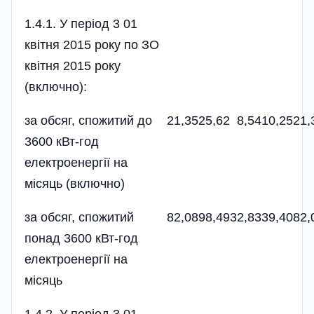
1.4.1. У період 3 01
квітня 2015 року по ЗО
квітня 2015 року
(включно):
за обсяг, спожитий до
21,35
25,62
8,54
10,25
21,
3600 кВт-год
електроенергії на
місяць (включно)
за обсяг, спожитий
82,08
98,49
32,83
39,40
82,
понад 3600 кВт-год
електроенергії на
місяць
1.4 2. У період 3 01