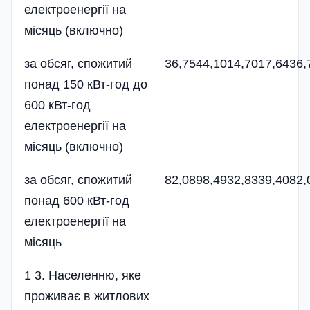
електроенергії на
місяць (включно)
за обсяг, спожитий
36,75
44,10
14,70
17,64
36,
понад 150 кВт-год до
600 кВт-год
електроенергії на
місяць (включно)
за обсяг, спожитий
82,08
98,49
32,83
39,40
82,
понад 600 кВт-год
електроенергії на
місяць
1 3. Населенню, яке
проживає в житлових