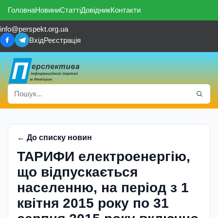
Головна
Новини
Статті
Довідник
Контакти
info@perspekt.org.ua
Вхід
Реєстрація
← До списку новин
ТАРИФИ електроенергію,
що відпускається
населенню, на період з 1
квітня 2015 року по 31