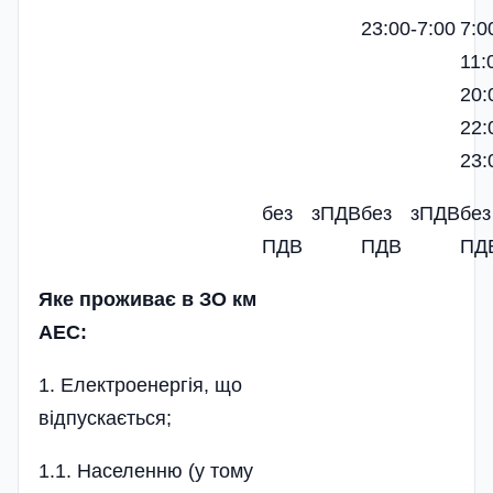
23:00-7:00
7:0
11:
20:
22:
23:
без
зПДВ
без
зПДВ
без
ПДВ
ПДВ
ПД
Яке проживає в ЗО км
АЕС:
1. Електроенергія, що
відпускається;
1.1. Населенню (у тому