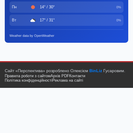
Пн
14° / 30°
0%
Вт
17° / 31°
0%
Weather data by OpenWeather
Сайт «Перспектива» розроблено Олексієм
BinLiz
Гусаровим.
Правила роботи з сайтом
Архів PDF
Контакти
Політика конфіденційності
Реклама на сайті