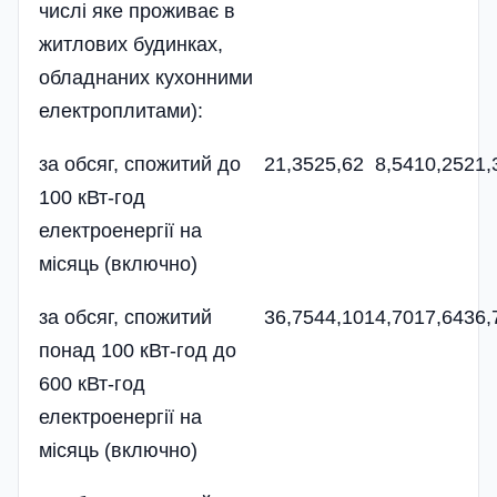
числі яке проживає в
житлових будинках,
обладнаних кухонними
електроплитами):
за обсяг, спожитий до
21,35
25,62
8,54
10,25
21,
100 кВт-год
електроенергії на
місяць (включно)
за обсяг, спожитий
36,75
44,10
14,70
17,64
36,
понад 100 кВт-год до
600 кВт-год
електроенергії на
місяць (включно)