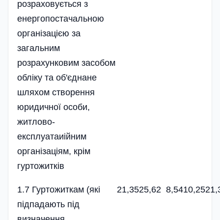
розраховується з
енергопостачальною
організацією за
загальним
розрахунковим засобом
обліку та об'єднане
шляхом створення
юридичної особи,
житлово-
експлуатаиійним
організаціям, крім
гуртожитків
1.7 Гуртожиткам (які
21,35
25,62
8,54
10,25
21,
підпадають під
визначення