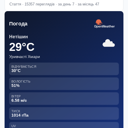
Стаття · 15357 переглядів · за день 7 · за місяць 47
Погода
Нетішин
29°C
Уривчасті Хмари
ВІДЧУВАЄТЬСЯ
30°C
ВОЛОГІСТЬ
51%
ВІТЕР
6.58 м/с
ТИСК
1014 гПа
UV