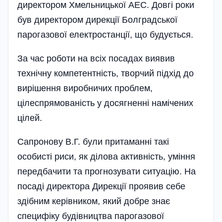
директором Хмельницької АЕС. Довгі роки
був директором дирекції Болградської
парогазової електростанції, що будується.
За час роботи на всіх посадах виявив
технічну компетентність, творчий підхід до
вирішення виробничих проблем,
цілеспрямованість у досягненні намічених
цілей.
Сапронову В.Г. були притаманні такі
особисті риси, як ділова активність, уміння
передбачити та прогнозувати ситуацію. На
посаді директора Дирек­ці­ї проявив себе
здібним керівником, який добре знає
специфіку будівництва парогазової