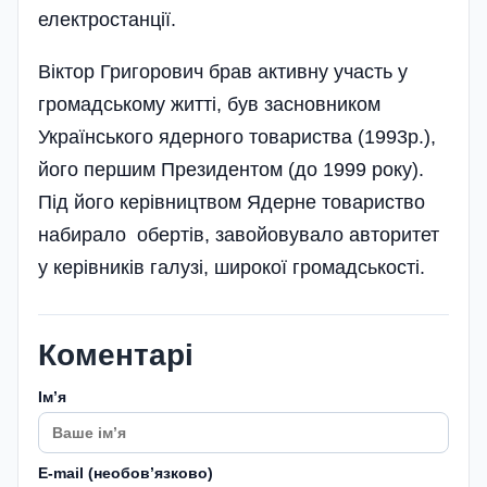
електростанції.
Віктор Григорович брав активну участь у
громадському житті, був засновником
Українського ядерного товариства (1993р.),
його першим Президентом (до 1999 року).
Під його керівництвом Ядерне товариство
набирало обертів, завойовувало авторитет
у керівників галузі, широкої громадськості.
Коментарі
Імʼя
E-mail (необовʼязково)