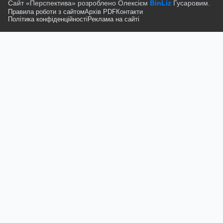
Сайт «Перспектива» розроблено Олексієм
BinLiz
Гусаровим.
Правила роботи з сайтом
Архів PDF
Контакти
Політика конфіденційності
Реклама на сайті