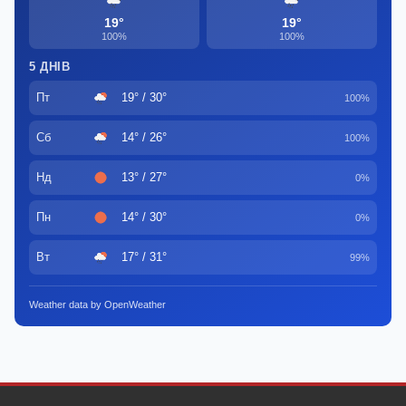
19°
19°
100%
100%
5 ДНІВ
Пт
19° / 30°
100%
Сб
14° / 26°
100%
Нд
13° / 27°
0%
Пн
14° / 30°
0%
Вт
17° / 31°
99%
Weather data by OpenWeather