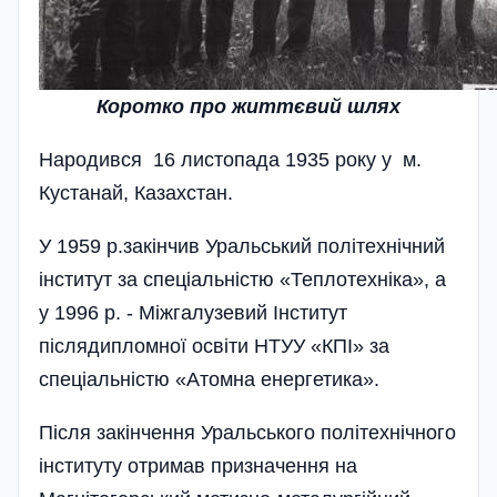
Коротко про життєвий шлях
Народився 16 листопада 1935 року у м.
Кустанай, Казахстан.
У 1959 р.закінчив Уральський політехнічний
інститут за спеціальністю «Теплотехніка», а
у 1996 р. - Міжгалузевий Інститут
післядипломної освіти НТУУ «КПІ» за
спеціальністю «Атомна енергетика».
Після закінчення Уральського політехнічного
інституту отримав призначення на