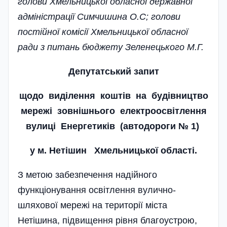
голови Хмельницької обласної дер­жа­в­­ної
адміністрації Симчишина О.С; голови
пості­й­ної комісії Хмельницької обласної
ради з питань бюджету Зеленецького М.Г.
Депутатський запит
щодо виділення коштів на будівництво
мережі зовнішнього електроосвітлення
вулиці Енергетиків (автодороги № 1)
у м. Нетішин Хмельницької області.
З метою забезпечення надійного
функціонування освітлення вулично-
шляхової мережі на території міста
Нетішина, підвищення рівня благоустрою,