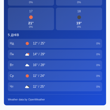
0%
0%
17
18
21°
19°
0%
0%
5 ДНІВ
Нд
12° / 25°
0%
Пн
14° / 29°
0%
Вт
16° / 28°
0%
Ср
11° / 24°
0%
Чт
11° / 25°
0%
Weather data by OpenWeather