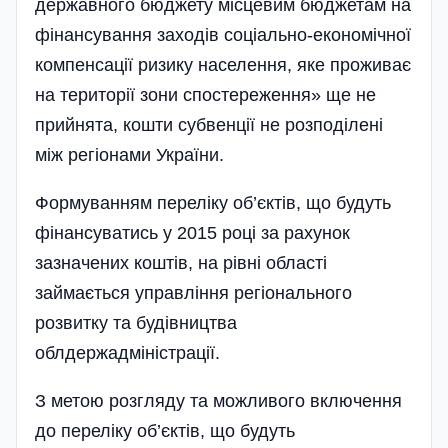
державного бюдже­ту місцевим бюджетам на
фінансування захо­дів соціально-економічної
компенсації ризику населення, яке проживає
на території зони спостереження» ще не
прийнята, кошти субвенції не роз­п­о­ділені
між регіонами України­.
Формуванням переліку об’єктів, що будуть
фінансуватись у 2015 році за рахунок
зазначених коштів, на рівні області
займається управління регіонального
розвитку та будівництва
облдержадміністрації.
З метою розгляду та можливого включення
до переліку об’єктів, що будуть