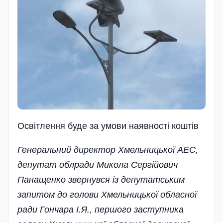
Освiтлення буде за умови наявностi коштiв
Генеральний директор Хмельницької АЕС,
депутат облради Микола Сергійович
Панащенко­ звернувся із депутатським
запитом до голови Хмельницької обласної
ради Гончара І.Я., першого­ заступника