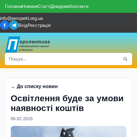
Головна
Новини
Статті
Довідник
Контакти
info@perspekt.org.ua
Вхід
Реєстрація
← До списку новин
Освiтлення буде за умови
наявностi коштiв
06.02.2015