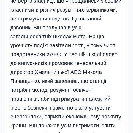
четвертокласниці, що «прощались» з своїми
класними в різних розумі­ннях керівниками,
не стримували почуттів. Це останній
дзвоник. Він пролунав в усіх
загальноосвітніх школах міста. На цю
урочисту подію заві­тали гості, у тому числі –
представники ХАЕС. У першій школі слово
до випускників промовив генеральний
директор Хмельницької АЕС Микола
Панащенко, який запевнив, що станції
потрібні молоді розумні і освічені
працівники, аби підтримувати належний
рівень безпеки, грамотно експлуатувати
енергоблоки, сприяти економічному розквіту
країни. Він побажав усім витримати іспити