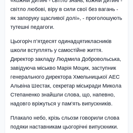
«Кожній дитині - світло знань, кожній дитині -
світло любові, віру в сили свої без вагань -
як запоруку щасливої долі», - проголошують
тутешні педагоги.
Цьогоріч п’ятдесят одинадцятикласників
школи вступлять у самостійне життя.
Директор закладу Людмила Добровольська,
завідуюча міськво Марія Моцик, заступник
генерального директора Хмельницької АЕС
Альвіна Шестак, секретар міськради Микола
Степаненко знайшли слова, що, напевно,
надовго вріжуться у пам’ять випускників.
Плакало небо, крізь сльози говорили слова
подяки наставникам цьогорічні випускники.