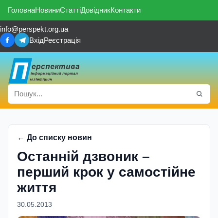
Головна
Новини
Статті
Довідник
Контакти
info@perspekt.org.ua
Вхід
Реєстрація
← До списку новин
Останній дзвоник –
перший крок у самостійне
життя
30.05.2013