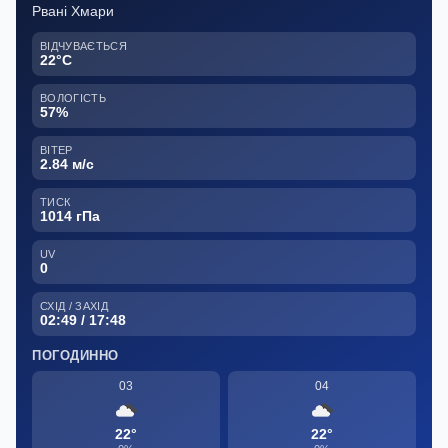
Рвані Хмари
ВІДЧУВАЄТЬСЯ
22°C
ВОЛОГІСТЬ
57%
ВІТЕР
2.84 м/с
ТИСК
1014 гПа
UV
0
СХІД / ЗАХІД
02:49 / 17:48
ПОГОДИННО
03
04
22°
22°