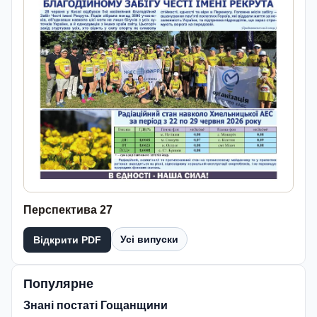
Перспектива 27
Усі випуски
Відкрити PDF
Популярне
Знані постаті Гощанщини