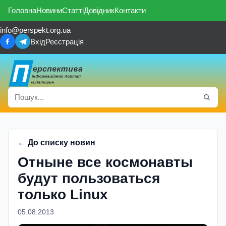
Головна
Новини
Статті
Довідник
Контакти
info@perspekt.org.ua
Вхід
Реєстрація
← До списку новин
Отныне все космонавты
будут пользоваться
только Linux
05.08.2013