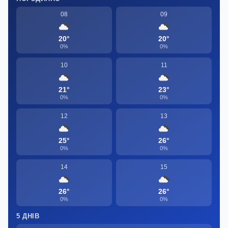
08
09
20°
20°
0%
0%
10
11
21°
23°
0%
0%
12
13
25°
26°
0%
0%
14
15
26°
26°
0%
0%
5 ДНІВ