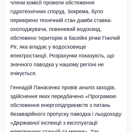
члени комісії про­вели обстеження
гідротехнічних споруд. Зокрема, було
перевірено технічний стан дамби ставка-
охоло­джувача, повеневий водоскид,
обстежено територію в басейні річки Гнилий
Ріг, яка впадає у водосховище
електростанції. Розрахунки показують, що
значного паводка у нашому регіоні не
очікується.
Геннадій Панасенко провів аналіз заходів,
здійснення яких передбачено «Програмою
обстеження енергопідприємств з питань
безаварі­йного пропуску паводка і льодоходу
«Державної інспекції з експлуатації
електричних станцій та мереж». Так,