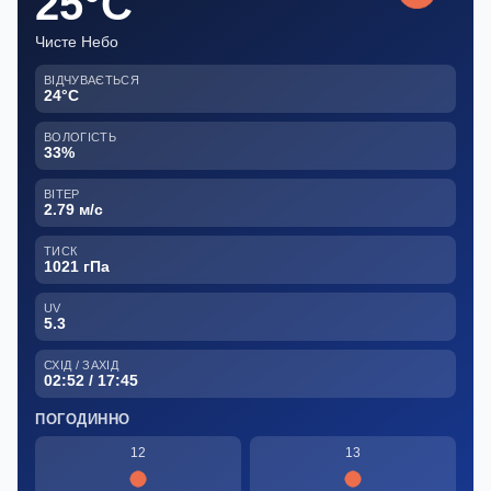
25°C
Чисте Небо
ВІДЧУВАЄТЬСЯ
24°C
ВОЛОГІСТЬ
33%
ВІТЕР
2.79 м/с
ТИСК
1021 гПа
UV
5.3
СХІД / ЗАХІД
02:52 / 17:45
ПОГОДИННО
12
13