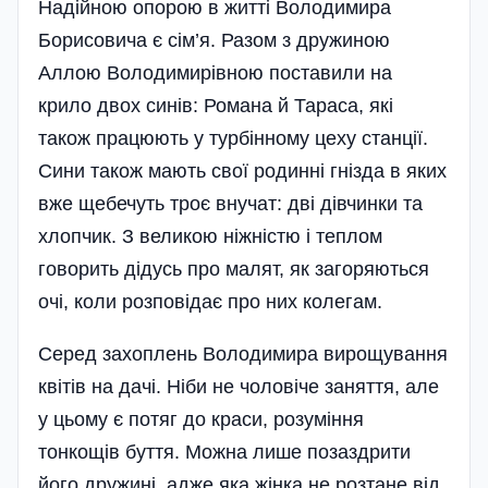
Надійною опорою в житті Володимира
Борисовича є сім’я. Разом з дружиною
Аллою Володимирівною поставили на
крило двох синів: Романа й Тараса, які
також працюють у турбінному цеху станції.
Сини також мають свої родинні гнізда в яких
вже щебечуть троє внучат: дві дівчинки та
хлопчик. З великою ніжністю і теплом
говорить дідусь про малят, як загоряються
очі, коли розповідає про них колегам.
Серед захоплень Володимира вирощування
квітів на дачі. Ніби не чоловіче заняття, але
у цьому є потяг до краси, розуміння
тонкощів буття. Можна лише позаздрити
його дружині, адже яка жінка не розтане від