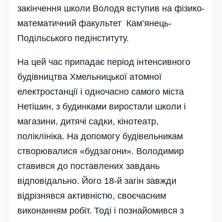
закінчення школи Володя вступив на фізико-
математичний факультет Кам’янець-
Подільського педінституту.
На цей час припадає період інтенсивного
будівництва Хмельницької атомної
електростанції і одночасно самого міста
Нетішин, з будинками виростали школи і
магазини, дитячі садки, кінотеатр,
поліклініка. На допомогу буді­вельникам
створювалися «будзагони». Володимир
ставився до поставлених завдань
відповідально. Його 18-й загін завжди
відрізнявся активністю, своєчасним
виконанням робіт. Тоді і познайомився з