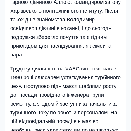
гарною дівчиною Аллою, командиром загону
Харківського політехнічного інституту. Після
трьох днів знайомства Володимир
освідчився дівчині в коханні, і до сьогодні
подружжя зберегло почуття та є гідним
прикладом для наслідування, як сімейна
пара.
Трудову діяльність на ХАЕС він розпочав в
1990 році слюсарем устаткування турбінного
цеху. Поступово піднімався щаблями росту
до посади провідного інженера групи
ремонту, а згодом й заступника начальника
турбінного цеху по роботі з персоналом. На
цій відповідальній посаді він має всі
необхідні риси характеру, вміло налагоджує