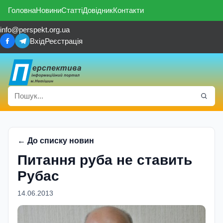
Головна
Новини
Статті
Довідник
Контакти
info@perspekt.org.ua
Вхід
Реєстрація
← До списку новин
Питання руба не ставить
Рубас
14.06.2013