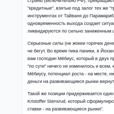
страны (включительно РФ), прекращаютс
"кредитные", взятые под залог тех же 
инструментах от Тайваня до Парамариб
одновременность выхода создает ситуац
ликвидируются по сильно заниженным 
Серьезные силы (не жокеи горячих денег
не бегут. Во время пика паники, в Йох
вам господин Мёбиус, который в двух п
"по сути" ничего не изменилось и всем,
Мёбиусу, потенциал роста - на месте, ни
деньги на развивающиеся рынки вернут
Такой же позиции придерживается один
Kristoffer Stensrud, который сформулир
ставки - на развивающиеся рынки".