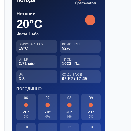
Погода
Нетішин
20°C
Чисте Небо
ВІДЧУВАЄТЬСЯ
ВОЛОГІСТЬ
19°C
52%
ВІТЕР
ТИСК
2.71 м/с
1023 гПа
UV
СХІД / ЗАХІД
3.3
02:52 / 17:45
ПОГОДИННО
06
07
08
09
20°
20°
20°
21°
0%
0%
0%
0%
10
11
12
13