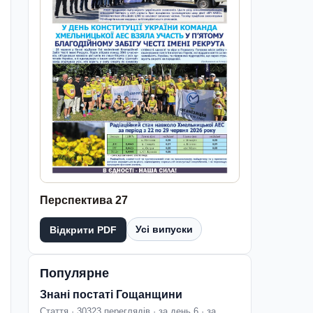
Перспектива 27
Усі випуски
Відкрити PDF
Популярне
Знані постаті Гощанщини
Стаття · 30323 переглядів · за день 6 · за