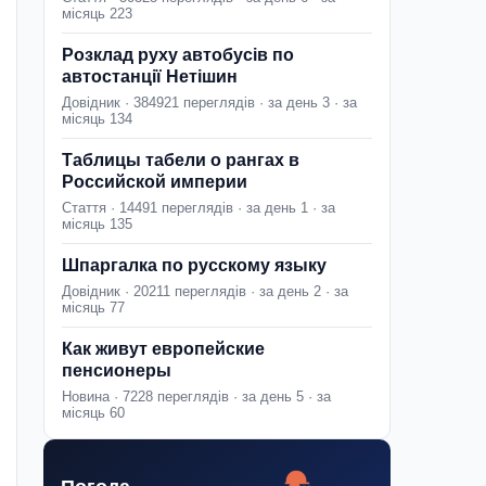
місяць 223
Розклад руху автобусів по
автостанції Нетішин
Довідник · 384921 переглядів · за день 3 · за
місяць 134
Таблицы табели о рангах в
Российской империи
Стаття · 14491 переглядів · за день 1 · за
місяць 135
Шпаргалка по русскому языку
Довідник · 20211 переглядів · за день 2 · за
місяць 77
Как живут европейские
пенсионеры
Новина · 7228 переглядів · за день 5 · за
місяць 60