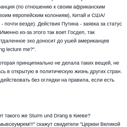
Франция (по отношению к своим африканским
своим европейским колониям), Китай и США/
 почти везде). Действия Путина - заявка за статус
менно из-за этого так воет Госдеп, так
отдаленное эхо доносит до ушей американцев
g lecture me?".
оторая принципиально не делала таких вещей, не
ь в открытую в политическую жизнь других стран.
 действовать без оглядки на правила, если есть
т такого же Sturm und Drang в Киеве?
ывсеумрем!!!" скажут свидетели "Церкви Великой