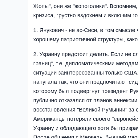
Жопы", они же "жопоголики". Вспомним,
кризиса, грустно вздохнем и включим го
1. Янукович - не ас-Сиси, в том смысле 
хорошему патриотичной структуры, како
2. Украину предстоит делить. Если не с
границ", т.е. дипломатическими метода
ситуации заинтересованны только США.
напугала так, что они предпочитают сид
которому был подвергнут президент Рум
публично отказался от планов аннексии
восстановления "Великой Румынии" за сч
Американцы потеряли своего "европейск
Украину и обладающего хотя бы призра
После общения с Меркель, бывший маои