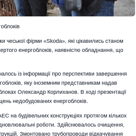
гоблоків
и чеської фірми «Skoda», які цікавились станом
твертого енерго­блоків, наявністю обладнання, що
алось із інформації про перспективи завершення
ргоблоків, яку іноземним представникам надав
блоках Олександр Корлиханов. В ході презентації
щень недобудованих енергоблоків.
ЕС на будівельних конструкціях протягом кількох
ідновлювальні роботи. Здійснювалось очищення,
рукцій. Змонтовано трубопроводи відкачування