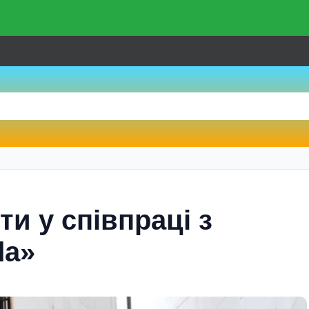
и у співпраці з
da»