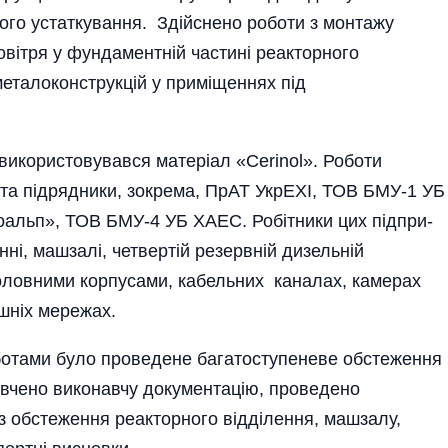
ного устаткування. Здійснено роботи з монтажу
овітря у фундаментній частині реакторного
металоконструкцій у приміщеннях під
 використовувався матеріал «Cerinol». Роботи
та підрядники, зокрема, ПрАТ УкрЕХІ, ТОВ БМУ-1 УБ
льп», ТОВ БМУ-4 УБ ХАЕС. Робітники цих підпри­
ні, машзалі, четвертій резервній дизельній
головними корпусами, кабельних каналах, камерах
ішніх мережах.
отами було проведене багатоступеневе обстеження
вивчено виконавчу документацію, проведено
» з обстеження реакторного відділення, машзалу,