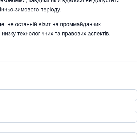
 економіки, завдяки якій вдалося не допустити
інньо-зимового періоду.
е не останній візит на проммайданчик
 низку технологічних та правових аспектів.