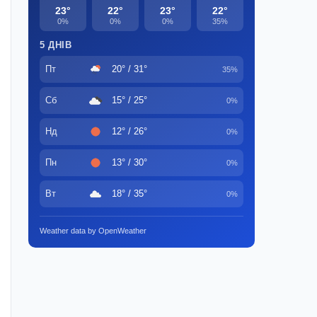
23°
22°
23°
22°
0%
0%
0%
35%
5 ДНІВ
Пт
20° / 31°
35%
Сб
15° / 25°
0%
Нд
12° / 26°
0%
Пн
13° / 30°
0%
Вт
18° / 35°
0%
Weather data by OpenWeather