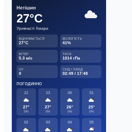
Нетішин
27°C
Уривчасті Хмари
ВІДЧУВАЄТЬСЯ
ВОЛОГІСТЬ
27°C
41%
ВІТЕР
ТИСК
5.3 м/с
1014 гПа
UV
СХІД / ЗАХІД
0
02:49 / 17:48
ПОГОДИННО
22
23
00
01
27°
27°
26°
25°
0%
0%
0%
0%
02
03
04
05