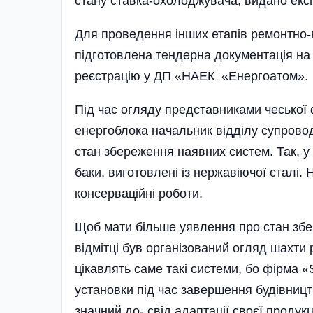
стану ставка-охолоджувача, видано експ
Для проведення інших ета­пів ремонтно
підготовлена тендерна документація на в
реєстрацію у ДП «НАЕК «Енергоатом».
Під час огляду представниками чеської
енерго­блока начальник відділу супрово
стан збе­­реження наявних систем. Так, 
баки, виготовлені із нержавіючої сталі.
консерваційні роботи.
Щоб мати більше уявлення про стан збе
відмітці був організований огляд шахти 
цікавлять саме такі системи, бо фірма 
установки під час завершення будівництв
значний до- с­від адаптації своєї про­дукц