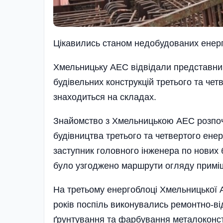
Цікавились станом недобудованих енер
Хмельницьку АЕС відвідали представник
будівельних конструкцій третьо­го та че
знаходиться на складах.
Знайомство з Хмельницькою АЕС розпоч
будівництва третього та четвертого ене
заступник головного інженера по нових 
було узгоджено маршрути огляду примі
На третьому енергоблоці Хмельницької А
років поспіль виконувались ремонтно-в
ґрунтування та фарбування металоконст