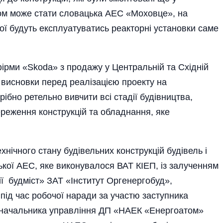
ом може стати словацька АЕС «Моховце», на
ої будуть експлуатуватись реакторні установки саме
рми «Skoda» з продажу у Центральній та Східній
і висновки перед реалізацією проекту на
бно ретельно вивчити всі стадії будівництва,
береження конструкцій та обладнання, яке
нічного стану будівельних конструкцій будівель і
кої АЕС, яке виконувалося ВАТ КІЕП, із залученням
ї будміст» ЗАТ «Ін­ститут Оргенергобуд»,
ід час робочої наради за участю заступника
– начальника управління ДП «НАЕК «Енергоатом»