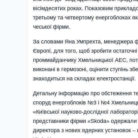
вісімдесятих роках. Показовим приклад
третьому та четвертому енергоблоках як
чеської фірми.
За словами Яна Умпрехта, менеджера фі
Європі, для того, щоб зробити остаточн
проммайданчику Хмельницької АЕС, потрі
виконані в гермозоні, оцінити ступінь з
знаходиться на складах електростанції.
Детальну інформацію про обстеження тех
споруд енергоблоків №3 і №4 Хмельниць
«Київської науково-дослідної лабораторі
представники фірми «Skoda» одержали п
директора з нових ядерних установок 