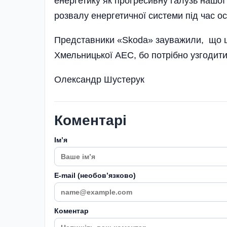
енергетику як прогресивну галузь нашої
розвалу енергетичної системи під час ос
Представники «Skoda» зауважили, що ц
Хмельницької АЕС, бо потрібно узгодити
Олександр Шустерук
Коментарі
Імʼя
E-mail (необовʼязково)
Коментар