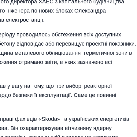
ого директора ХАЕС з капітального будівництва
ого інженера по нових блоках Олександра
в електростанції.
еріоду проводилось обстеження всіх доступних
ь бетону відповідає або перевищує проектні показники,
Товщина металевого облицювання герметичної зони в
ження отримано звіти, в яких зазначено всі
в у вагу на тому, що при виборі реакторної
одо безпеки її експлуатації. Саме це повинні
праці фахівців «Skoda» та українських енергетиків
ва. Він охарактеризував вітчизняну ядерну