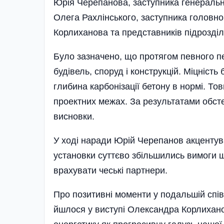
Юрія Черепанова, заступника генеральн
Олега Рахлінського, заступника головн
Корлиханова та представників підрозділі
Було зазначено, що протягом певного п
будівель, споруд і конструкцій. Міцніст
глибина карбонізації бетону в нормі. 
проектних межах. За результатами обсте
висновки.
У ході наради Юрій Черепанов акцентува
установки суттєво збільшились вимоги щ
врахувати чеські партнери.
Про позитивні моменти у подальшій спів
йшлося у виступі Олександра Корлихано