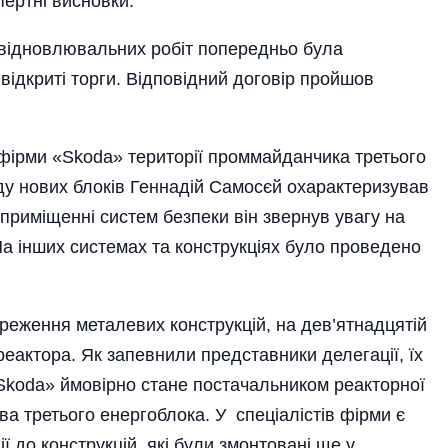
ертні висновки.
-відновлювальних робіт попередньо була
ід­кри­ті торги. Відповідний договір пройшов
 фірми «Skoda» території проммайданчика третього
ду нових блоків Геннадій Самосєй охарактеризував
у приміщенні систем безпеки він звернув увагу на
 На ін­ших системах та конструкціях було проведено
реження металевих конструкцій, на дев’ятнадцятій
реактора. Як запевнили представники делегації, їх
«Skoda» ймовірно стане постачальником реакторної
а третього енергоблока. У спеці­алістів фір­ми є
ії до конструкцій, які були змон­товані ще у