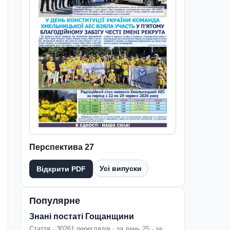
Перспектива 27
Усі випуски
Відкрити PDF
Популярне
Знані постаті Гощанщини
Стаття · 30261 переглядів · за день 25 · за