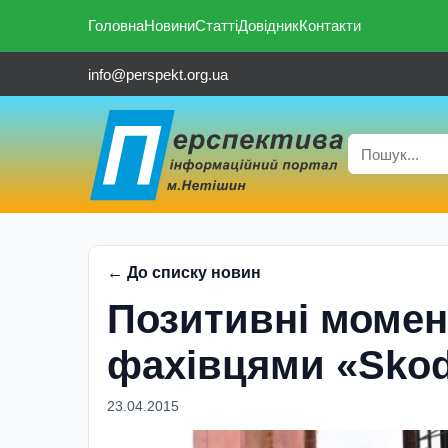
Головна
Новини
Статті
Довідник
Контакти
info@perspekt.org.ua
← До списку новин
Позитивні момент
фахівцями «Sko
23.04.2015