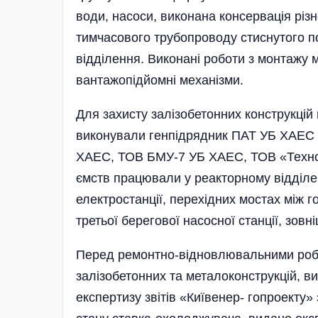
води, насоси, виконана консервація різ
тимчасового трубопроводу стиснутого п
відділення. Виконані роботи з монтажу 
вантажопідйомні механізми.
Для захисту залізобетонних конструкцій
виконували генпідрядник ПАТ УБ ХАЕС 
ХАЕС, ТОВ БМУ-7 УБ ХАЕС, ТОВ «Техноа
ємств працювали у реакторному відділен
електростанції, перехідних мостах між 
тре­тьої берегової насосної станції, зовн
Перед ремонтно-відновлювальними роб
залізобетонних та металоконструкцій, 
експертизу звітів «Київенер- го­проекту