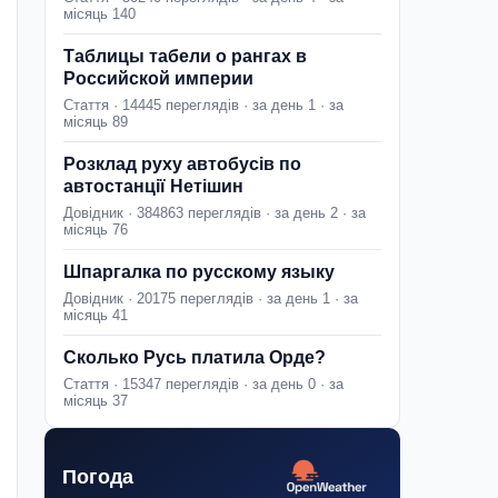
місяць 140
Таблицы табели о рангах в
Российской империи
Стаття · 14445 переглядів · за день 1 · за
місяць 89
Розклад руху автобусів по
автостанції Нетішин
Довідник · 384863 переглядів · за день 2 · за
місяць 76
Шпаргалка по русскому языку
Довідник · 20175 переглядів · за день 1 · за
місяць 41
Сколько Русь платила Орде?
Стаття · 15347 переглядів · за день 0 · за
місяць 37
Погода