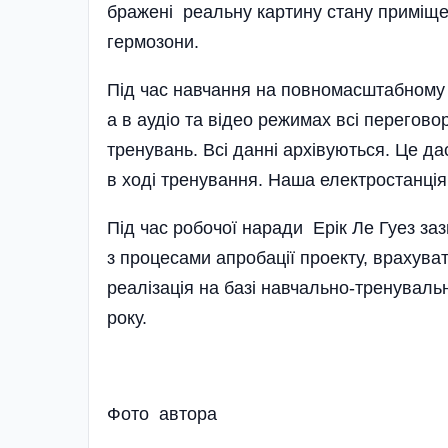
бра­же­ні реальну картину стану при­мі
гермозони.
Під час навчання на повномасштабному 
а в аудіо та відео режимах всі переговор
тренувань. Всі данні архівуються. Це да
в ході тренування. Наша електростанція­
Під час робочої наради Ерік Ле Гуез за
з процесами апробації проекту, врахуват
реалізація на базі навчально-тренуваль
року.
Фото автора