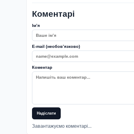
Коментарі
Імʼя
E-mail (необовʼязково)
Коментар
Надіслати
Завантажуємо коментарі...