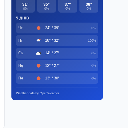
31°
35°
37°
38°
0%
0%
0%
0%
5 ДНІВ
Чт
24° / 39°
0%
Пт
18° / 32°
100%
Сб
14° / 27°
0%
Нд
12° / 27°
0%
Пн
13° / 30°
0%
Weather data by OpenWeather