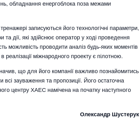
щень, обладнання енерго­блока поза межами
тренажері записуються його технологічні параметри,
и та дії, які здійснює оператор у ході проведення
сть можливість проводити ана­ліз­ будь-яких моментів
 в реалізації міжнародного проекту є пілотною­.
значив, що для його компанії важливо познайомитись
и всі зауваження та пропозиції. Його остаточна
ного центру ХАЕС намічена на початку наступного
Олександр Шустерук