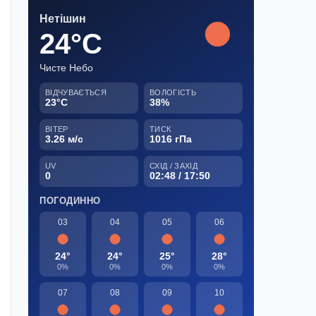
Нетішин
24°C
Чисте Небо
ВІДЧУВАЄТЬСЯ
ВОЛОГІСТЬ
23°C
38%
ВІТЕР
ТИСК
3.26 м/с
1016 гПа
UV
СХІД / ЗАХІД
0
02:48 / 17:50
ПОГОДИННО
03
04
05
06
24°
24°
25°
28°
0%
0%
0%
0%
07
08
09
10