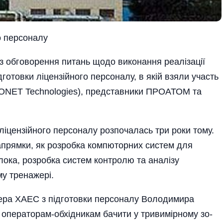
о персоналу
з обговорення питань щодо виконання реалізації
дготовки ліцензійного персоналу, в якій взяли участь
ія ONET Technologies), представники ПРОАТОМ та
іцензійного персоналу розпочалась три роки тому.
а­прямки, як розробка компюторних систем для
лока, розробка систем контролю та аналізу
у тренажері.
ера­ ХАЕС з підготовки персоналу Володимира
ь операто­рам-обхідникам бачити у тривимірному зо­