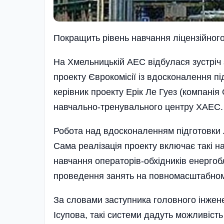
Покращить рівень навчання ліцензійног
На Хмельницькій АЕС відбулася зустріч 
проекту Єврокомісії із вдосконалення пі
керівник проекту Ерік Ле Гуез (компан
навчально-тренувального центру ХАЕС.
Робота над вдосконаленням підготовки л
Сама реалізація проекту включає такі н
навчання операторів-обхідників енергоб
проведення занять на повномасштабном
За словами заступника головного інжен
Ісупова­, такі системи дадуть можливіст