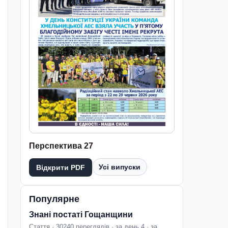
Перспектива 27
Усі випуски
Відкрити PDF
Популярне
Знані постаті Гощанщини
Стаття · 30240 переглядів · за день 4 · за