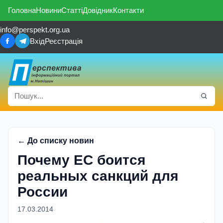
Головна
Новини
Статті
Довідник
Контакти
info@perspekt.org.ua
Вхід
Реєстрація
← До списку новин
Почему ЕС боится
реальных санкций для
России
17.03.2014