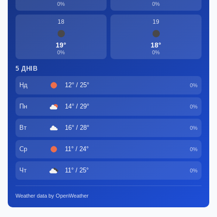
0%
0%
18
19
19°
18°
0%
0%
5 ДНІВ
Нд
12° / 25°
0%
Пн
14° / 29°
0%
Вт
16° / 28°
0%
Ср
11° / 24°
0%
Чт
11° / 25°
0%
Weather data by OpenWeather