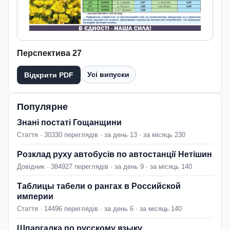
Перспектива 27
Усі випуски
Відкрити PDF
Популярне
Знані постаті Гощанщини
Стаття · 30330 переглядів · за день 13 · за місяць 230
Розклад руху автобусів по автостанції Нетішин
Довідник · 384927 переглядів · за день 9 · за місяць 140
Таблицы табели о рангах в Российской
империи
Стаття · 14496 переглядів · за день 6 · за місяць 140
Шпаргалка по русскому языку