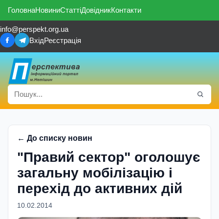
Головна
Новини
Статті
Довідник
Контакти
info@perspekt.org.ua
Вхід
Реєстрація
← До списку новин
"Правий сектор" оголошує
загальну мобілізацію і
перехід до активних дій
10.02.2014