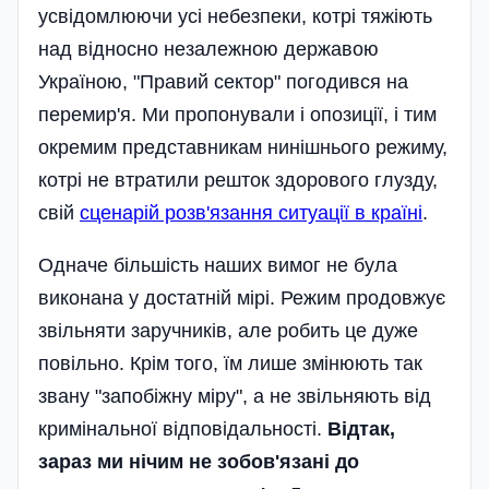
усвідомлюючи усі небезпеки, котрі тяжіють
над відносно незалежною державою
Україною, "Правий сектор" погодився на
перемир'я. Ми пропонували і опозиції, і тим
окремим представникам нинішнього режиму,
котрі не втратили решток здорового глузду,
свій
сценарій розв'язання ситуації в країні
.
Одначе більшість наших вимог не була
виконана у достатній мірі. Режим продовжує
звільняти заручників, але робить це дуже
повільно. Крім того, їм лише змінюють так
звану "запобіжну міру", а не звільняють від
кримінальної відповідальності.
Відтак,
зараз ми нічим не зобов'язані до