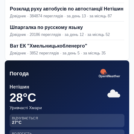
Розклад руху автобусів по автостанції Нетішин
Довідник · 384874 переглядів · за день 13 · за місяць 87
Шпаргалка по русскому языку
Довідник · 20186 переглядів · за день 12 · за місяць 52
Ват ЕК "Хмельницькобленерго"
Довідник · 3852 переглядів · за день 5 · за місяць 35
Погода
Нетішин
28°C
Уривчасті Хмари
ВІДЧУВАЄТЬСЯ
27°C
ВОЛОГІСТЬ