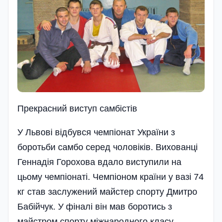
Прекрасний виступ самбiстiв
У Львові відбувся чемпіонат України з
боротьби самбо серед чоловіків. Вихованці
Геннадія Горохова вдало виступили на
цьому чемпіонаті. Чемпіоном країни у вазі 74
кг став заслужений майстер спорту Дмитро
Бабійчук. У фіналі він мав боротись з
майстром спорту міжнародного класу,