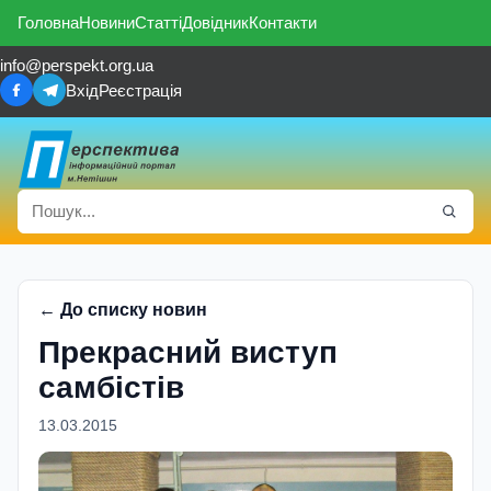
Головна
Новини
Статті
Довідник
Контакти
info@perspekt.org.ua
Вхід
Реєстрація
← До списку новин
Прекрасний виступ
самбiстiв
13.03.2015