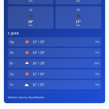
0%
0%
19
20
18°
17°
0%
0%
5 ДНІВ
Нд
12° / 25°
0%
Пн
14° / 29°
0%
Вт
16° / 28°
20%
Ср
11° / 24°
0%
Чт
11° / 25°
0%
Weather data by OpenWeather