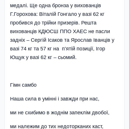
медалі. Ще одна бронза у вихованців
Г.Горохова: Віталій Гонгало у вазі 62 кг
пробився до трійки призерів. Решта
вихованців КДЮСШ ППО ХАЕС не пасли
задніх – Сергій Ісаков та Ярослав Іванців у
вазі 74 кг та 57 кг на п’ятій позиції, Ігор
Ющук у вазі 62 кг – сьомий.
Гімн самбо
Наша сила в умінні і завжди при нас,
ми не схибимо в жоднім запеклім двобої,
ми належим до тих недоторканих каст,