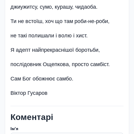
джиужитсу, сумо, курашу, чидаоба.
Ти не встоїш, хоч що там роби-не-роби,
не такі полишали і волю і хист.
Я адепт найпрекраснішої боротьби,
послідовник Ощепкова, просто самбіст.
Сам Бог обожнює самбо.
Віктор Гусаров
Коментарі
Імʼя