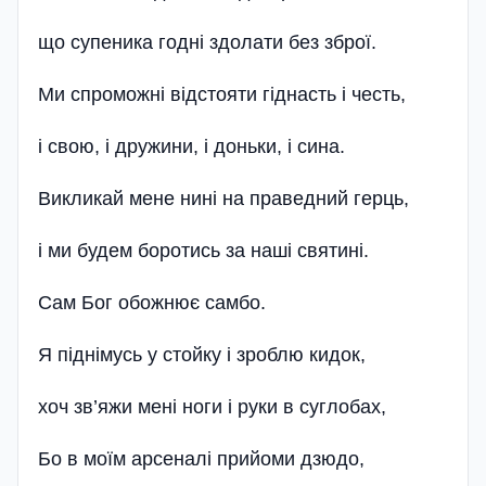
що супеника годні здолати без зброї.
Ми спроможні відстояти гіднасть і честь,
і свою, і дружини, і доньки, і сина.
Викликай мене нині на праведний герць,
і ми будем боротись за наші святині.
Сам Бог обожнює самбо.
Я піднімусь у стойку і зроблю кидок,
хоч зв’яжи мені ноги і руки в суглобах,
Бо в моїм арсеналі прийоми дзюдо,