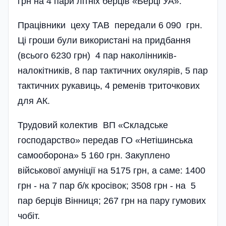
грн на 4 пари літніх берців «Берці УА».
Працівники цеху ТАВ передали 6 090 грн.
Ці гроши були використані на придбання
(всього 6230 грн) 4 пар наколінників-
налокітників, 8 пар тактичних окулярів, 5 пар
тактичних рукавиць, 4 ременів триточкових
для АК.
Трудовий колектив ВП «Складське
господарство» передав ГО «Нетішинська
самооборона» 5 160 грн. Закуплено
військової амуніції на 5175 грн, а саме: 1400
грн - на 7 пар б/к кросівок; 3508 грн - на 5
пар берців Вінниця; 267 грн на пару гумових
чобіт.