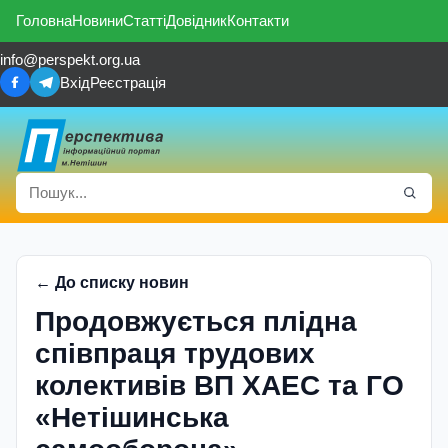
Головна
Новини
Статті
Довідник
Контакти
info@perspekt.org.ua
Вхід
Реєстрація
← До списку новин
Продовжується плідна
співпраця трудових
колективів ВП ХАЕС та ГО
«Нетішинська