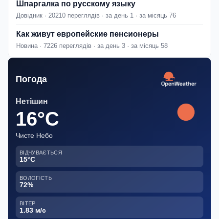
Шпаргалка по русскому языку
Довідник · 20210 переглядів · за день 1 · за місяць 76
Как живут европейские пенсионеры
Новина · 7226 переглядів · за день 3 · за місяць 58
Погода
Нетішин
16°C
Чисте Небо
ВІДЧУВАЄТЬСЯ
15°C
ВОЛОГІСТЬ
72%
ВІТЕР
1.83 м/с