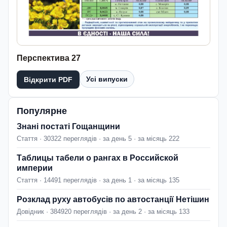
Перспектива 27
Усі випуски
Відкрити PDF
Популярне
Знані постаті Гощанщини
Стаття · 30322 переглядів · за день 5 · за місяць 222
Таблицы табели о рангах в Российской
империи
Стаття · 14491 переглядів · за день 1 · за місяць 135
Розклад руху автобусів по автостанції Нетішин
Довідник · 384920 переглядів · за день 2 · за місяць 133