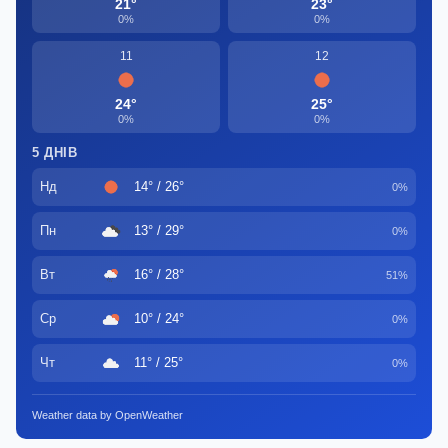
21°
23°
0%
0%
11
12
24°
25°
0%
0%
5 ДНІВ
Нд
14° / 26°
0%
Пн
13° / 29°
0%
Вт
16° / 28°
51%
Ср
10° / 24°
0%
Чт
11° / 25°
0%
Weather data by OpenWeather