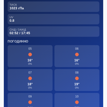
ТИСК
1023 гПа
UV
0.8
СХІД / ЗАХІД
02:52 / 17:45
ПОГОДИННО
05
06
16°
16°
0%
0%
07
08
18°
19°
0%
0%
09
10