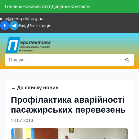
Головна
Новини
Статті
Довідник
Контакти
info@perspekt.org.ua
Вхід
Реєстрація
← До списку новин
Профілактика аварійності
пасажирських перевезень
18.07.2013