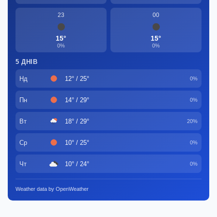
23
00
15°
15°
0%
0%
5 ДНІВ
Нд
12° / 25°
0%
Пн
14° / 29°
0%
Вт
18° / 29°
20%
Ср
10° / 25°
0%
Чт
10° / 24°
0%
Weather data by OpenWeather