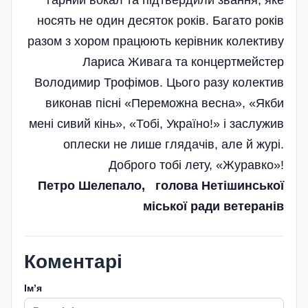
гарний вокал та підтвердили звання, яке
носять не один десяток років. Багато років
разом з хором працюють керівник колективу
Лариса Живага та концертмейстер
Володимир Трофімов. Цього разу колектив
виконав пісні «Переможна весна», «Якби
мені сивий кінь», «Тобі, Україно!­» і заслужив
оплески не лише глядачів, але й журі.
Доброго тобі лету, «Журавко»!
Петро Шелепало, голова Нетішинської
міської ради ветеранів
Коментарі
Імʼя