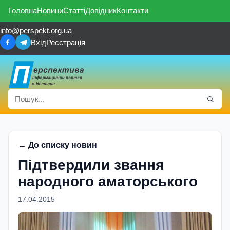
Головна
Новини
Статті
Довідник
Контакти
info@perspekt.org.ua
Вхід
Реєстрація
← До списку новин
Підтвердили звання
народного аматорського
17.04.2015