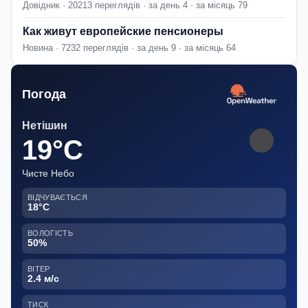
Довідник · 20213 переглядів · за день 4 · за місяць 79
Как живут европейские пенсионеры
Новина · 7232 переглядів · за день 9 · за місяць 64
Погода
Нетішин
19°C
Чисте Небо
ВІДЧУВАЄТЬСЯ
18°C
ВОЛОГІСТЬ
50%
ВІТЕР
2.4 м/с
ТИСК