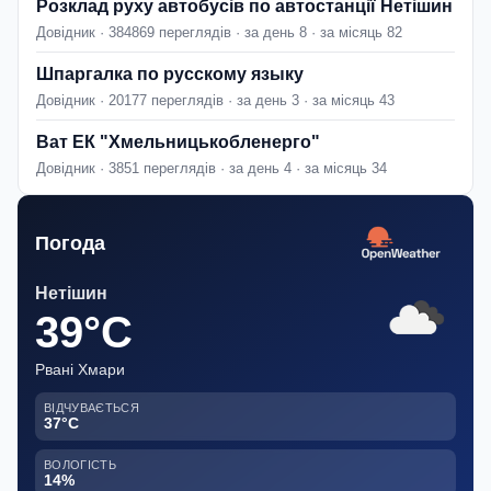
Розклад руху автобусів по автостанції Нетішин
Довідник · 384869 переглядів · за день 8 · за місяць 82
Шпаргалка по русскому языку
Довідник · 20177 переглядів · за день 3 · за місяць 43
Ват ЕК "Хмельницькобленерго"
Довідник · 3851 переглядів · за день 4 · за місяць 34
Погода
Нетішин
39°C
Рвані Хмари
ВІДЧУВАЄТЬСЯ
37°C
ВОЛОГІСТЬ
14%