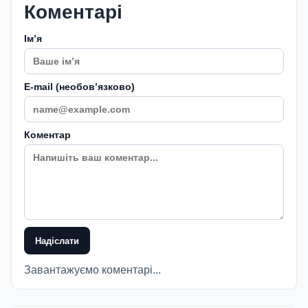
Коментарі
Імʼя
E-mail (необовʼязково)
Коментар
Надіслати
Завантажуємо коментарі...