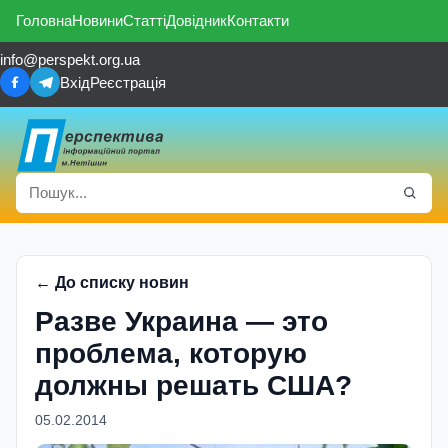
Головна
Новини
Статті
Довідник
Контакти
info@perspekt.org.ua
Вхід
Реєстрація
← До списку новин
Разве Украина — это
проблема, которую
должны решать США?
05.02.2014