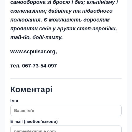
самооборона зі броєю і без; альпінізму і
скелелазіння; дай­вінг­у та підводного
полювання. Є можливість дорослим
проявити себе у групах степ-аеробіки,
тай-бо, боді-пампу.
www.scpulsar.org,
тел. 067-73-54-097
Коментарі
Імʼя
E-mail (необовʼязково)