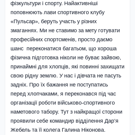
фізкультури і спорту. Найактивніші
поповнюють лави спортивного клубу
«Пульсар», беруть участь у різних
змаганнях. Ми не ставимо за мету готувати
професійних спортсменів, просто даємо
шанс переконатися багатьом, що хороша
фізична підготовка ніколи не буває зайвою,
принаймні для хлопців, які повинні захищати
свою рідну землю. У нас і дівчата не пасуть
задніх. Про їх бажання не посту­патись
перед хлоп­чаками, я переконався під час
організації роботи військово-спортивного
наме­тового табору. Тут з найкращої сторони
проявили себе командир від­ділення Дар’я
Жебель та її колега Галин­а Ніконова.