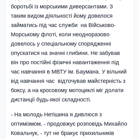
боротьбі із морськими диверсантами. З
таким видом діяльності йому довелося
займатись під час служби на Військово-
Морському флоті, коли неоднора­зово
довелось у спеці­альному спорядженні
опускатися на значні глибини. Не забував
він про постійні фізичні навантаження під
час навчання в МВТУ ім. Баумана. У вільний
від навчання час відточував майстерність з
боксу, а на кросовому мотоциклі міг долати
дистанції будь-якої складності.
- На молодь Нетішина я дивлюся з
оптимізмом, - продовжує розповідь Михайло
Ковальчук, - тут не бракує прихильників