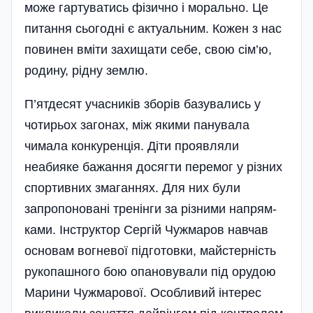
може гартуватись фізично і морально. Це
питання сьогодні є актуальним. Кожен з нас
повинен вміти захищати себе, свою сім’ю,
родину, рідну землю.
П’ятдесят учасників зборів базувались у
чотирьох загонах, між якими панувала
чимала конкуренція. Діти проявляли
неабияке бажання досягти перемог у різних
спор­тивних змаганнях. Для них були
запропоновані тренінги за різними нап­рям­
ками. Інструктор Се­ргій Чужмаров навчав
основам вогневої підготовки, майстерність
рукопашного бою опановували під орудою
Марини Чужмарової. Особливий інтерес