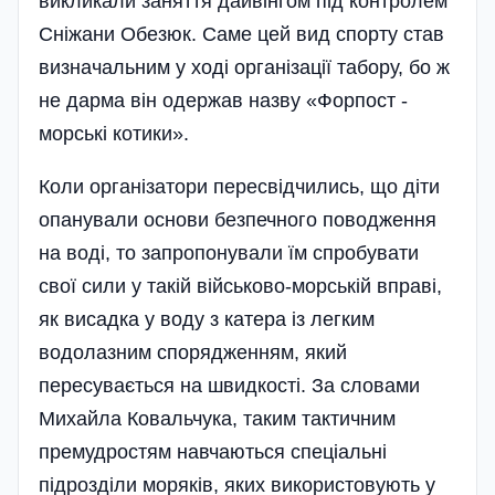
викликали заняття дайвін­гом під контролем
Сніжани Обезюк. Саме цей вид спорту став
визначальним у ході організації табору, бо ж
не дарма він одержав назву «Форпост -
морські котики».
Коли організатори пересвідчились, що діти
опанували основи безпеч­ного поводження
на воді, то запропонували їм спробувати
свої сили у такій військово-морській вправі,
як висадка у воду з катера із легким
водолазним спорядженням, який
пересувається на швидкості. За словами
Михайла Ковальчука, таким тактичним
премудростям навчаються спеціальні
підрозділи моряків, яких використовують у