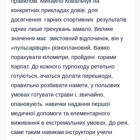
правилом. Михайло Ковальчук на
конкретних прикладах довів: для
досягнення гарних спортивних результатів
одних лише тренувань замало. Велике
значення має змістовний відпочинок, він у
«пульсарівців» різноплановий. Важко
порахувати кілометри, пройдені горами
Карпат. До кожного турпо­ходу ретельно
готуються, вчаться долати перешкоди,
правильно розбивати намети, у польових
умовах готувати страви і, звичайно,
опановують навички надання першої
медич­ної допомоги та елементарного
виживання в екстремальних умовах. До речі,
саме таким­ навикам інструктори учили