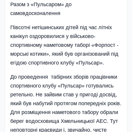
Разом з «Пульсаром» до
самовдосконалення
Півсотні нетішинських дітей під час літніх
канікул оздоровилися у військово-
спортивному наметовому таборі «Форпост -
морські котики», який був організований під
егі­дою спортивного клубу «Пульсар».
До проведення табірних зборів працівники
спортивного клубу «Пульсар» готувались
ретельно. Не зайвим став у пригоді досвід,
який був набутий протягом попередніх років.
Для розміщення наметового табору обрали
берег водосховища Хме­льницької АЕС. Тут
неповторні краєвиди і, звичайно, чисте