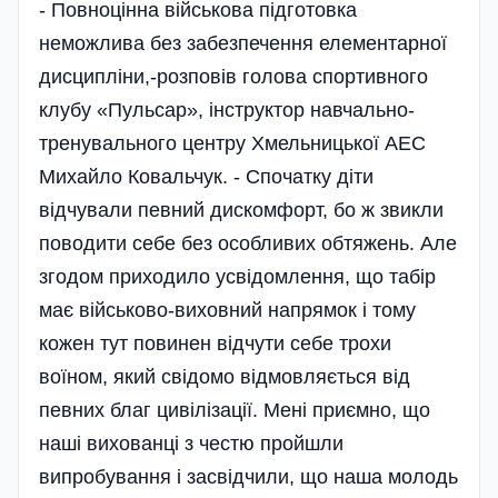
- Повноцінна вій­сь­кова­ підготовка
неможлива без забезпе­чення елементарної
дисципліни,-розповів голова спортивного
клубу «Пульсар», ін­структор навчально-
тренувального центру Хмельницької АЕС
Михай­ло Ковальчук. - Спочатку діти
відчували певний дискомфорт, бо ж звикли
поводити себе без особливих обтяжень. Але
згодом приходило усвідомлення, що табір
має військово-виховний напрямок і тому
кожен тут повинен відчути себе трохи
воїном, який свідомо відмовляється від
певних благ цивілізації. Мені приємно, що
наші вихованці з честю пройшли
випробування і засвідчили, що наша молодь