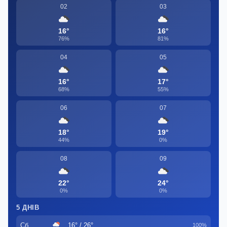
02
03
16°
16°
76%
81%
04
05
16°
17°
68%
55%
06
07
18°
19°
44%
0%
08
09
22°
24°
0%
0%
5 ДНІВ
Сб
16° / 26°
100%