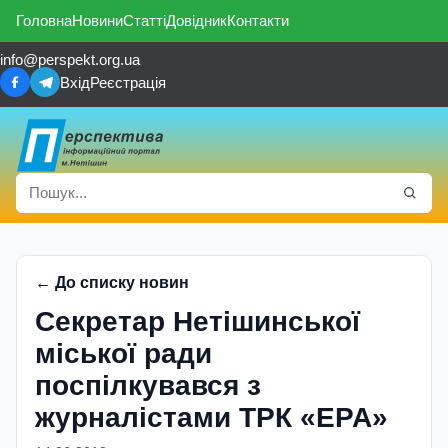
Головна
Новини
Статті
Довідник
Контакти
info@perspekt.org.ua
Вхід
Реєстрація
← До списку новин
Секретар Нетішинської
міської ради
поспілкувався з
журналістами ТРК «ЕРА»