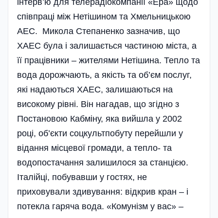
інтерв’ю для телерадіокомпанії «Ера» щодо
співпраці між Нетішином та Хмельницькою
АЕС. Микола Степаненко зазначив, що
ХАЕС була і залишається частиною міста, а
її працівники – жителями Нетішина. Тепло та
вода дорожчають, а якість та об’єм послуг,
які надаються ХАЕС, залишаються на
високому рівні. Він нагадав, що згідно з
Постановою Кабміну, яка вийшла у 2002
році, об’єкти соцкультпобуту перейшли у
відання місцевої громади, а тепло- та
водопостачання залишилося за станцією.
Італійці, побувавши у гостях, не
приховували здивування: відкрив кран – і
потекла гаряча вода. «Комунізм у вас» –