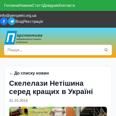
Головна
Новини
Статті
Довідник
Контакти
info@perspekt.org.ua
Вхід
Реєстрація
← До списку новин
Скелелази Нетішина
серед кращих в Україні
31.10.2014