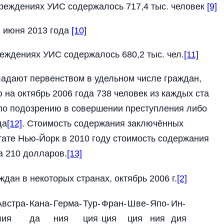
учреждениях УИС содержалось 717,4 тыс. человек
[9]
1 июня 2013 года
[10]
чреждениях УИС содержалось 680,2 тыс. чел.
[11]
адают первенством в удельном числе граждан,
 на октябрь 2006 года 738 человек из каждых ста
по подозрению в совершении преступления либо
да
[12]
. Стоимость содержания заключённых
тате Нью-Йорк в 2010 году стоимость содержания
а 210 долларов.
[13]
дан в некоторых странах, октябрь 2006 г.
[2]
Австра-
Кана-
Герма-
Тур-
Фран-
Шве-
Япо-
Ин-
лия
да
ния
ция
ция
ция
ния
дия