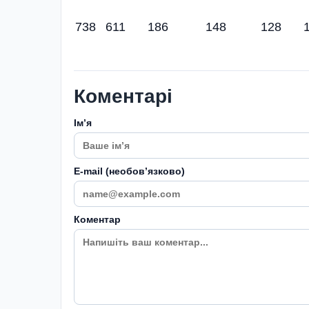
738
611
186
148
128
Коментарі
Імʼя
E-mail (необовʼязково)
Коментар