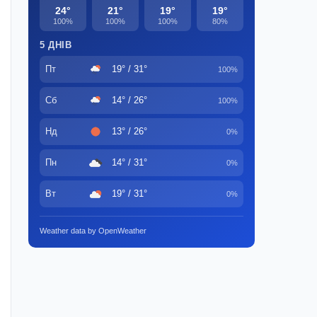
24°
21°
19°
19°
100%
100%
100%
80%
5 ДНІВ
Пт
19° / 31°
100%
Сб
14° / 26°
100%
Нд
13° / 26°
0%
Пн
14° / 31°
0%
Вт
19° / 31°
0%
Weather data by OpenWeather