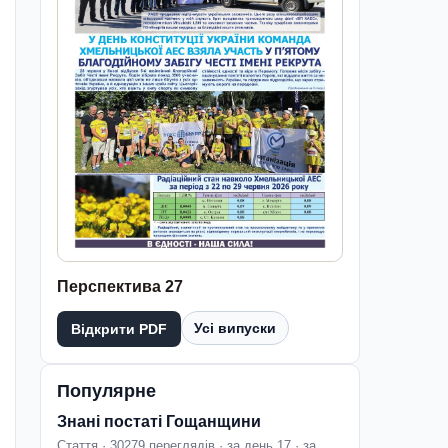
Перспектива 27
Усі випуски
Відкрити PDF
Популярне
Знані постаті Гощанщини
Стаття · 30279 переглядів · за день 17 · за