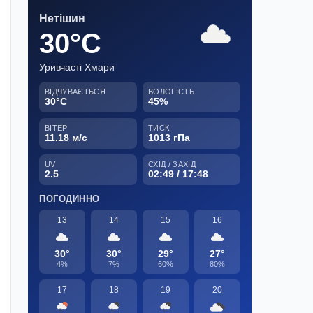
Нетішин
30°C
Уривчасті Хмари
ВІДЧУВАЄТЬСЯ
ВОЛОГІСТЬ
30°C
45%
ВІТЕР
ТИСК
11.18 м/с
1013 гПа
UV
СХІД / ЗАХІД
2.5
02:49 / 17:48
ПОГОДИННО
13
14
15
16
30°
30°
29°
27°
4%
7%
60%
80%
17
18
19
20