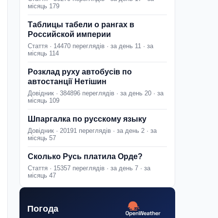
місяць 179
Таблицы табели о рангах в
Российской империи
Стаття · 14470 переглядів · за день 11 · за
місяць 114
Розклад руху автобусів по
автостанції Нетішин
Довідник · 384896 переглядів · за день 20 · за
місяць 109
Шпаргалка по русскому языку
Довідник · 20191 переглядів · за день 2 · за
місяць 57
Сколько Русь платила Орде?
Стаття · 15357 переглядів · за день 7 · за
місяць 47
Погода