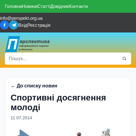
Головна
Новини
Статті
Довідник
Контакти
info@perspekt.org.ua
Вхід
Реєстрація
← До списку новин
Спортивні досягнення
молоді
11.07.2014