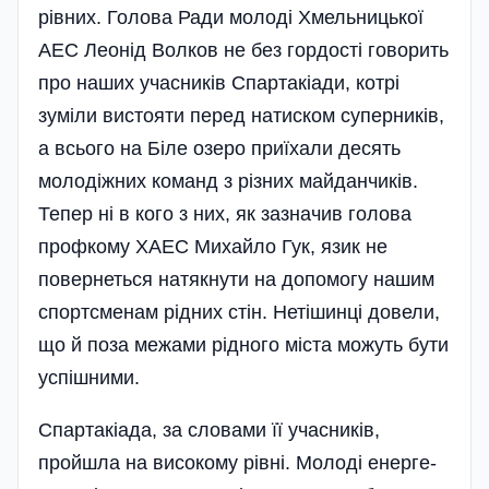
рівних. Голова Ради молоді Хмельницької
АЕС Леонід Волков не без гордості говорить
про наших учасників Спартакіади, котрі
зуміли вистояти перед натиском суперників,
а всього на Біле озеро приїхали десять
молодіжних команд з різних майданчиків.
Тепер ні в кого з них, як зазначив голова
профкому ХАЕС Михайло Гук, язик не
повернеться натякнути на допомогу нашим
спортсменам рідних стін. Нетішинці довели,
що й поза межами рідного міста можуть бути
успі­шними.
Спартакіада, за словами її учасників,
пройшла на високому рівні. Молоді енер­ге­