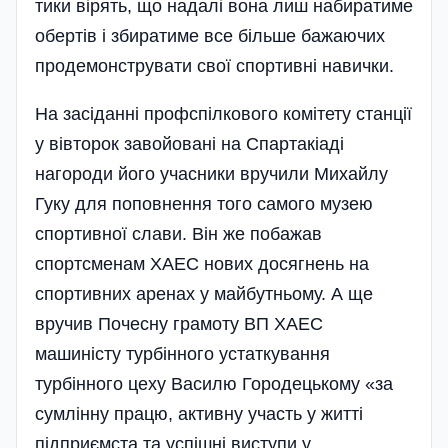
тики вірять, що надалі вона лиш набиратиме
обер­тів і збиратиме все більше бажаючих
продемонструвати свої спор­тивні навички.
На засіданні профспілкового комітету станції
у вівторок завойовані на Спартакіаді
нагороди його учасники вручили Михайлу
Гуку для поповнення того самого музею
спортивної слави. Він же побажав
спортсменам ХАЕС нових досягнень на
спортивних аренах у майбутньому. А ще
вручив Почесну грамоту ВП ХАЕС
машиністу турбінного устаткування
турбінного цеху Василю Городецькому «за
сумлінну працю, активну участь у житті
підприємста та успішні виступи у