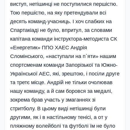
виступ, нетішинці не поступилися першістю.
Тою першістю, на яку претендували всі
десять команд-учасниць. І хоч слабких на
Спартакіаді не було, впритул, за словами
капітана команди інструктора-методиста СК
«Енергетик» ППО ХАЕС Андрія
Сломінського, «наступали на п`яти» нашим
спортсменам команди Запорізької та Южно-
Української АЕС, які, зрештою, і посіли друге
та третє місце. Андрій не тільки очолював
нашу команду, а й сам боровся за медалі,
зокрема брав участь у змаганнях зі
стритболу. В цьому виді нетішинці були
другими, як і в настільному тенісі, а от у
пляжному волейболі та футболі їм не було