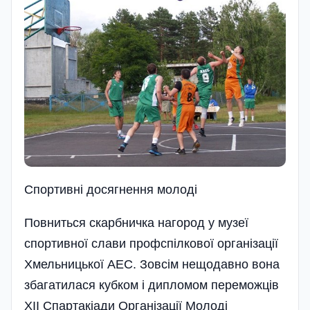
Спортивні досягнення молоді
Повниться скарбничка нагород у музеї
спортивної слави профспілкової організації
Хмельницької АЕС. Зовсім нещодавно вона
збагатилася кубком і дипломом переможців
ХІІ Спартакіади Організації Молоді