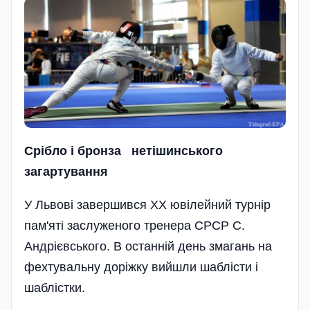
Срiбло i бронза нетiшинського
загартування
У Львові завершився XX ювілейний турнір
пам'яті заслуженого тренера СРСР С.
Андрієвського. В останній день змагань на
фехтувальну доріжку вийшли шаблісти і
шаблістки.