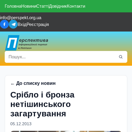
Головна
Новини
Статті
Довідник
Контакти
info@perspekt.org.ua
Вхід
Реєстрація
← До списку новин
Срiбло i бронза
нетiшинського
загартування
05.12.2013