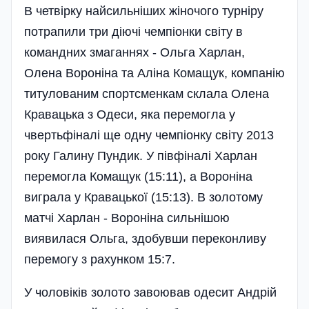
В четвірку найсильніших жіночого турніру
потрапили три діючі чемпіонки світу в
командних змаганнях - Ольга Харлан,
Олена Вороніна та Аліна Комащук, компанію
титулованим спортсменкам склала Олена
Кравацька з Одеси, яка перемогла у
чвертьфіналі ще одну чемпіонку світу 2013
року Галину Пундик. У півфіналі Харлан
перемогла Комащук (15:11), а Вороніна
виграла у Кравацької (15:13). В золотому
матчі Харлан - Вороніна сильнішою
виявилася Ольга, здобувши переконливу
перемогу з рахунком 15:7.
У чоловіків золото завоював одесит Андрій