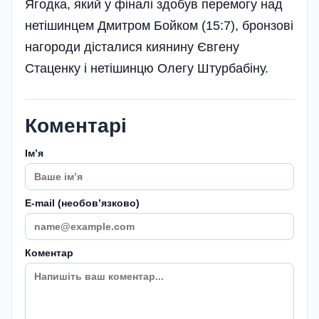
Ягодка, який у фіналі здобув перемогу над
нетішинцем Дмитром Бойком (15:7), бронзові
нагороди дісталися киянину Євгену
Стаценку і нетішинцю Олегу Штурбабіну.
Коментарі
Імʼя
E-mail (необовʼязково)
Коментар