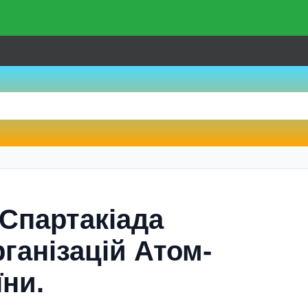
 Спартакіада
ганізацій Атом­
їни.