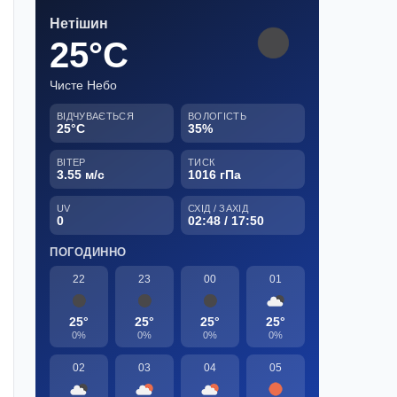
Нетішин
25°C
Чисте Небо
ВІДЧУВАЄТЬСЯ
ВОЛОГІСТЬ
25°C
35%
ВІТЕР
ТИСК
3.55 м/с
1016 гПа
UV
СХІД / ЗАХІД
0
02:48 / 17:50
ПОГОДИННО
22
23
00
01
25°
25°
25°
25°
0%
0%
0%
0%
02
03
04
05