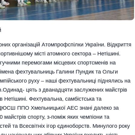
й
них організацій Атом­профспілки України. Відкриття
ортивнішому місті атомного сектора – Нетішині.
гучними перемогами місцевих спортсменів на
 імена фехтувальниць Галини Пундик та Ольги
імпійського руху – наші фехтувальниці піднялись на
ор.Одинад- цять з дванадцяти заслужених майстрів
 Нетішині. Фехтувальна, самбістська та
ї ДЮСШ ППО Хмельницької АЕС знані далеко за
 майстрів спорту, з-поміж яких чемпіони та
тей та Все­світніх ігор єдиноборств. Минулого року
аду національних збірних України входить шість