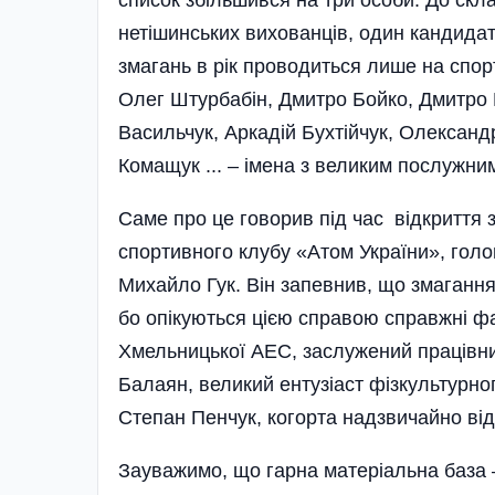
нетішинських вихованців, один кандидат
змагань в рік проводиться лише на спо
Олег Штурбабін, Дмитро Бойко, Дмитро 
Василь­чук, Аркадій Бухтійчук, Олександр
Кома­щ­ук ... – імена з велики­м послужн
Саме про це говорив під час відкриття 
спортивного клубу «Атом України», голо
Михайло Гук. Він запевнив, що змагання 
бо опікуються цією справою справжні фа
Хмельницької АЕС, заслужений працівник 
Балаян, великий ентузіаст фізкультурно
Степан Пенчук, когорта надзвичайно від
Зауважимо, що гарна матеріальна база – 