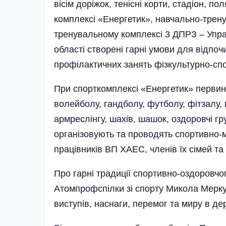
вісім доріжок, тенісні корти, стадіон, п
комплексі «Енергетик», навчально-тр
тренувальному комплексі 3 ДПРЗ – Управ
області створені гарні умови для відпо
профілактичних занять фізкультурно-сп
При спорткомплексі «Енергетик» первинн
волейболу, гандболу, футболу, фітзалу, п
армреслінгу, шахів, шашок, оздоровчі гр
організовують та проводять спортивно-м
працівників ВП ХАЕС, членів їх сімей та 
Про гарні традиції спортивно-оздоровчо
Атомпроф­спілки зі спорту Микола Мер
виступів, наснаги, перемог та миру в де