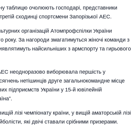
ірну таблицю очолюють господарі, представники
ретій сходинці спортсмени Запорізької АЕС.
ьтурних ор­ганізацій Атом­профспілки України
о року. За нагороди змагатимуться жіночі команди з
виявлятимуть найсильніших з армспорту та гирьового
 АЕС неодноразово виборювала першість у
осягнень нетішинців друге загальнокомандне місце
их підприємств України у 15-й юві­лейній
їна”.
щій лізі чемпіонату країни, у вищій аматорській лізі
болісти, які двічі ставали срібними призерами.