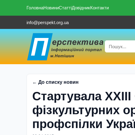
Головна
Новини
Статті
Довідник
Контакти
info@perspekt.org.ua
← До списку новин
Стартувала ХХІІІ
фізкультурних ор
профспілки Укра