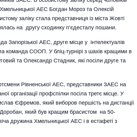
и Хмельницької АЕС Богдан Мороз та Олексій
стому заліку стала представниця із міста Жовті
нялась на другу сходинку п’єдесталу пошани.
да Запорізької АЕС, друге місце у інтелектуалів
ла команда СООП. У бліц-турнірі з шахів кращими в
уговий та Олександр Стадник, які посіли друге та
тсмени Рівненської АЕС, представники ЗАЕС на
ної організації профспілки посіла третє місце. У
ислав Єфремов, який виборов першість на дистанції
 Доробан, який був кращим брасистом на 50-
віча дружина Хмельницької АЕС і в естафеті з