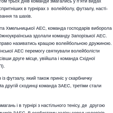
гом трьох днів команди змагались у п’яти видах
спритніших в турнірах з волейболу, футзалу, насті­
вання та шахів.
С та Хмельницької АЕС, команда господарів виборола
Южноукраїнська здолали команду Запорі­зької АЕС.
а право нази­ватись кращою волейбольною дружиною.
їнської АЕС перемог­у святкували волейболісти
сівши друге місце, увій­шла і команда Східної
П).
із футзалу, який також приніс у скарбничку
На другій сходинці команда ЗАЕС, третіми стали
гань і в турнірі з настільного тенісу, де другою
ників ЗАЕС. В особистому заліку серед чоловіків