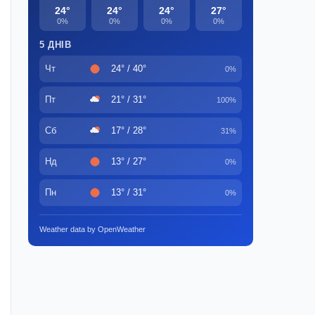
24°
24°
24°
27°
0%
0%
0%
0%
5 ДНІВ
Чт
24° / 40°
0%
Пт
21° / 31°
100%
Сб
17° / 28°
31%
Нд
13° / 27°
0%
Пн
13° / 31°
0%
Weather data by OpenWeather