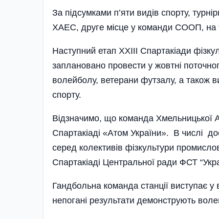
За підсумками п’яти видів спорту, турн
ХАЕС, друге місце у команди СООП, на т
Наступний етап ХХІІІ Спартакіади фізкул
заплановано провести у жовтні поточног
волейболу, ветерани футзалу, а також 
спорту.
Відзначимо, що команда Хме­льницької
Спартакіа­ді «Атом України». В числі д
серед колективів фізкультури промислов
Спартакіаді Центральної ради ФСТ “Укра
Гандбольна команда станції виступає у ви
непогані результати демонструють волей