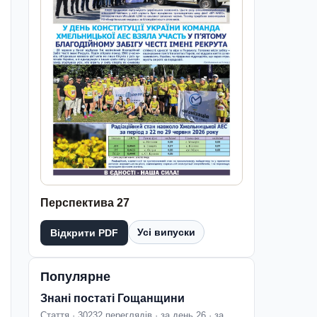
Перспектива 27
Усі випуски
Відкрити PDF
Популярне
Знані постаті Гощанщини
Стаття · 30232 переглядів · за день 26 · за