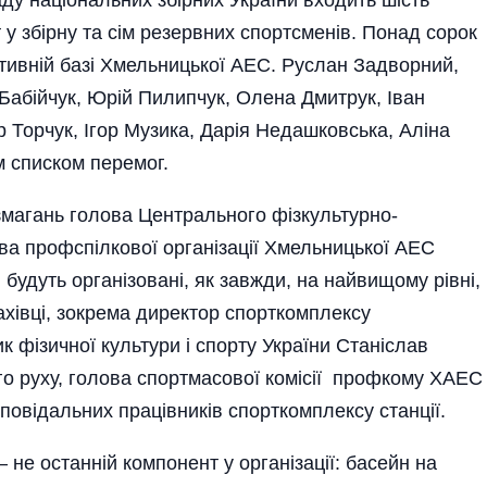
 у збірну та сім резервних спортсменів. Понад сорок
ртивній базі Хмельницької АЕС. Руслан Задворний,
Бабійчук, Юрій Пилипчук, Олена Дмитрук, Іван
 Торчук, Ігор Музи­ка, Дарія Недаш­ковська, Аліна
им списком перемог.
змагань голова Центрального фізкультурно-
ва профспілкової ор­ганізації Хмельницької АЕС
будуть орга­нізовані, як завжди, на найвищому рівні,
хівці, зокрема директор спорткомплексу
фізичної культури і спорту України Ста­ніс­лав
го руху, голова спортмасової комісії профкому ХАЕС
повідальних працівників спорткомплексу станції.
не останній компонент у організації: басейн на