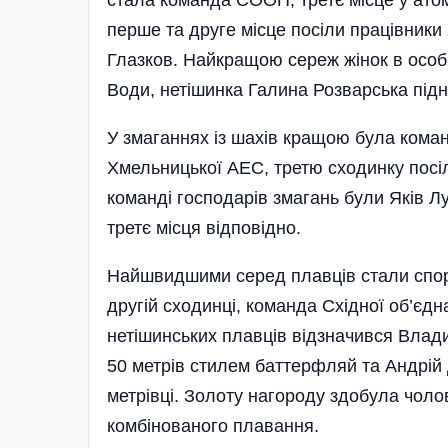
перше та друге місце посіли працівник
Глазков. Найкращою сереж жінок в особи
Води, нетішинка Галина Розварська під
У змаганнях із шахів кращою була коман
Хмельницької АЕС, третю сходинку посі
команді господарів змагань були Яків Л
третє місця відповідно.
Найшвидшими серед плавців стали спор
другій сходинці, команда Східної об’єдна
нетішинських плавців від­значився Влад
50 метрів стилем баттерфляй та Андрій
метрівці. Золоту нагороду здобула чоло
комбінованого плавання.