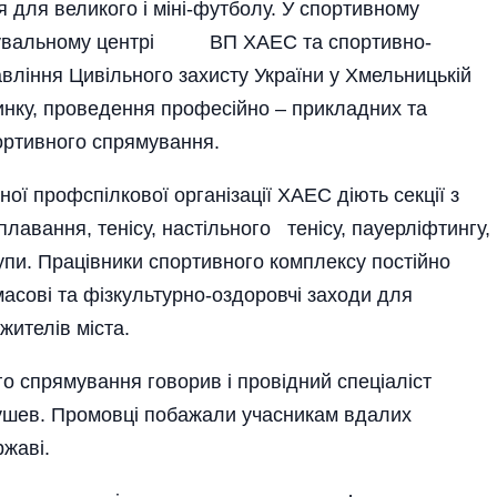
оля для великого і міні-футболу. У спортивному
енувальному центрі ВП ХАЕС та спор­тивно-
ління Цивільного захисту України у Хме­льницькій
чинку, проведення професійно – прикладних та
ортивного спрямування.
ої профспілкової організації ХАЕС діють секції з
лавання, тенісу, насті­ль­ного тенісу, пауерліфтингу,
упи. Праців­ники спортивного комплексу пості­йно
асові та фізкультурно-оздоровчі заходи для
жителів міста.
го спрямування говорив і провідний спеціаліст
кушев. Промовці побажали учасникам вдалих
ржаві.