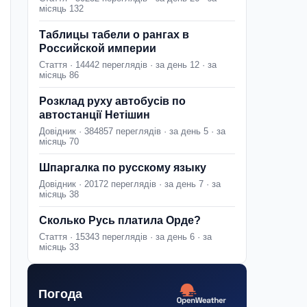
місяць 132
Таблицы табели о рангах в
Российской империи
Стаття · 14442 переглядів · за день 12 · за
місяць 86
Розклад руху автобусів по
автостанції Нетішин
Довідник · 384857 переглядів · за день 5 · за
місяць 70
Шпаргалка по русскому языку
Довідник · 20172 переглядів · за день 7 · за
місяць 38
Сколько Русь платила Орде?
Стаття · 15343 переглядів · за день 6 · за
місяць 33
Погода