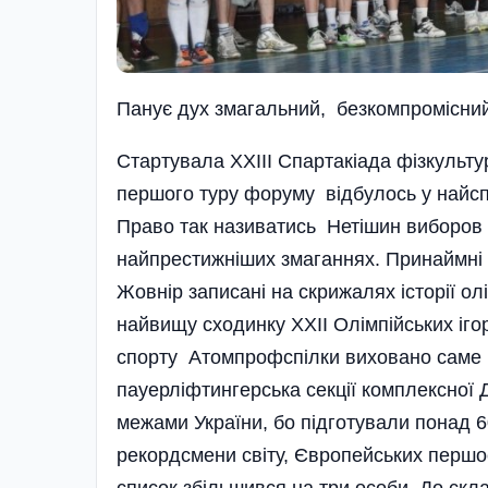
Панує дух змагальний, безкомпромісни
Стартувала ХХІІІ Спартакіада фізкультур
першого туру форуму відбулось у най­сп
Право так називатись Нетішин виборов 
найпрестижніших змаганнях. Принаймні
Жовнір записані на скрижалях історії ол
найвищу сходинку ХХII Олімпійських іг
спорту Атомпрофспілки виховано саме в
пауерліфтингерська секції комплексно
межами України, бо підготували понад 60
рекордсмени світу, Європейських першос
список збільшився на три особи. До скл