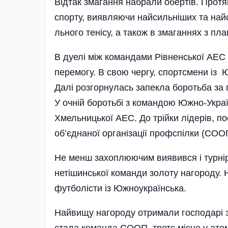
Відтак змагання набрали обер­тів. Протя
спорту, виявляю­чи найсильніших та най­
льного тенісу, а також в змаганнях з пла
В дуелі між командами Рів­ненської АЕ
перемогу. В свою чергу, спортсмени із 
Далі розгорнулась запекла боротьба з
У очній боротьбі з командою Южно-Укра
Хмельницької АЕС. До трійки лідерів, по
об’єднаної організації профспілки (СОО
Не менш захоплюючим виявився і турнір 
нетішинської команди золоту нагороду. 
футболісти із Южноукра­їн­ська.
Найвищу нагороду отримали господарі зма
стала команда СООП, третє місце у атом