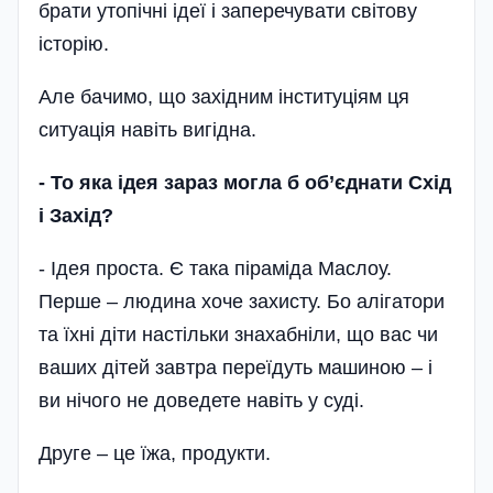
брати утопічні ідеї і заперечувати світову
історію.
Але бачимо, що західним інституціям ця
ситуація навіть вигідна.
-
То яка ідея зараз могла б об’єднати Схід
і Захід?
- Ідея проста. Є така піраміда Маслоу.
Перше – людина хоче захисту. Бо алігатори
та їхні діти настільки знахабніли, що вас чи
ваших дітей завтра переїдуть машиною – і
ви нічого не доведете навіть у суді.
Друге – це їжа, продукти.