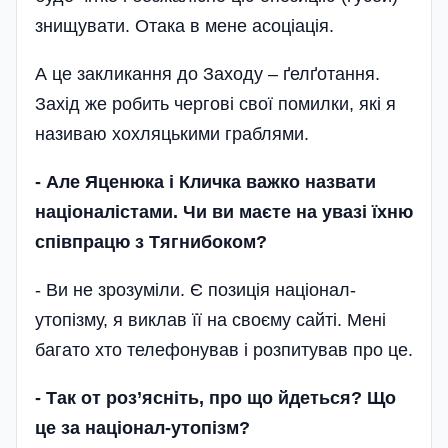
знищувати. Отака в мене асоціація.
А це закликання до Заходу – ґелґотання.
Захід же робить чергові свої помилки, які я
називаю хохляцькими граблями.
-
Але Яценюка і Кличка важко назвати
націоналістами. Чи ви маєте на увазі їхню
співпрацю з Тягнибоком?
- Ви не зрозуміли. Є позиція націонал-
утопізму, я виклав її на своєму сайті. Мені
багато хто телефонував і розпитував про це.
-
Так от роз’ясніть, про що йдеться? Що
це за націонал-утопізм?