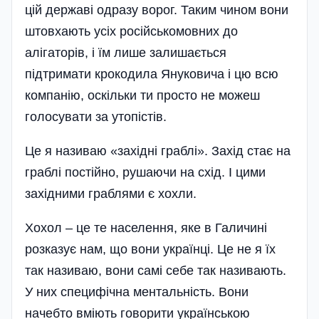
цій державі одразу ворог. Таким чином вони
штовхають усіх російськомовних до
алігаторів, і їм лише залишається
підтримати крокодила Януковича і цю всю
компанію, оскільки ти просто не можеш
голосувати за утопістів.
Це я називаю «західні граблі». Захід стає на
граблі постійно, рушаючи на схід. І цими
західними граблями є хохли.
Хохол – це те населення, яке в Галичині
розказує нам, що вони українці. Це не я їх
так називаю, вони самі себе так називають.
У них специфічна ментальність. Вони
начебто вміють говорити українською