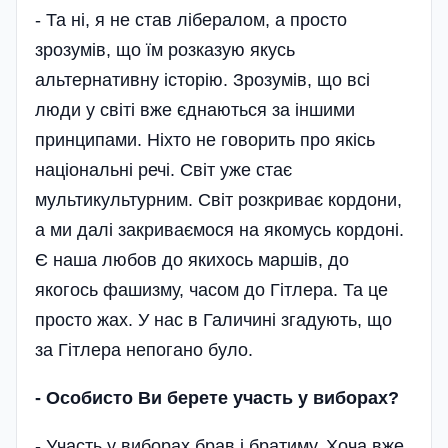
- Та ні, я не став лібералом, а просто
зрозумів, що їм розказую якусь
альтернативну історію. Зрозумів, що всі
люди у світі вже єднаються за іншими
принципами. Ніхто не говорить про якісь
національні речі. Світ уже стає
мультикультурним. Світ розкриває кордони,
а ми далі закриваємося на якомусь кордоні.
Є наша любов до якихось маршів, до
якогось фашизму, часом до Гітлера. Та це
просто жах. У нас в Галичині згадують, що
за Гітлера непогано було.
-
Особисто Ви берете участь у виборах?
- Участь у виборах брав і братиму. Хоча вже