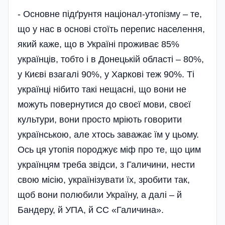
- Основне підґрунтя націонал-утопізму – те,
що у нас в основі стоїть перепис населення,
який каже, що в Україні проживає 85%
українців, тобто і в Донецькій області – 80%,
у Києві взагалі 90%, у Харкові теж 90%. Ті
українці нібито такі нещасні, що вони не
можуть повернутися до своєї мови, своєї
культури, вони просто мріють говорити
українською, але хтось заважає їм у цьому.
Ось ця утопія породжує міф про те, що цим
українцям треба звідси, з Галичини, нести
свою місію, українізувати їх, зробити так,
щоб вони полюбили Україну, а далі – й
Бандеру, й УПА, й СС «Галичина».