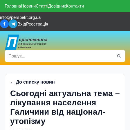
Головна
Новини
Статті
Довідник
Контакти
info@perspekt.org.ua
Вхід
Реєстрація
← До списку новин
Сьогодні актуальна тема –
лікування населення
Галичини від націонал-
утопізму