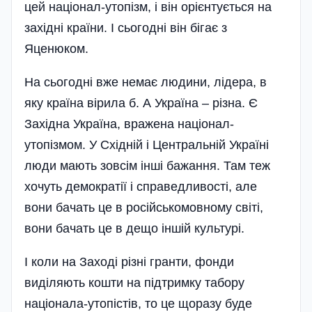
цей націонал-утопізм, і він орієнтується на
західні країни. І сьогодні він бігає з
Яценюком.
На сьогодні вже немає людини, лiдера, в
яку країна вірила б. А Україна – різна. Є
Західна Україна, вражена націонал-
утопізмом. У Східній і Центральній Україні
люди мають зовсім інші бажання. Там теж
хочуть демократії і справедливості, але
вони бачать це в російськомовному світі,
вони бачать це в дещо іншій культурі.
І коли на Заході різні гранти, фонди
виділяють кошти на підтримку табору
націонала-утопістів, то це щоразу буде