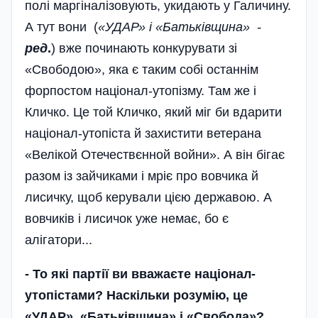
полі маргіналізовують, укидають у Галичину.
А тут вони (
«УДАР» і «Батьківщина»
-
ред
.
) вже починають конкурувати зі
«Свободою», яка є таким собі останнім
форпостом націонал-утопізму. Там же і
Кличко. Це той Кличко, який міг би вдарити
націонал-утопіста й захистити ветерана
«Велікой Отечествєнной войни». А він бігає
разом із зайчиками і мріє про вовчика й
лисичку, щоб керували цією державою. А
вовчиків і лисичок уже немає, бо є
алігатори...
-
То які партії ви вважаєте націонал-
утопістами? Наскільки розумію, це
«УДАР», «Батьківщина» і «Свобода»?