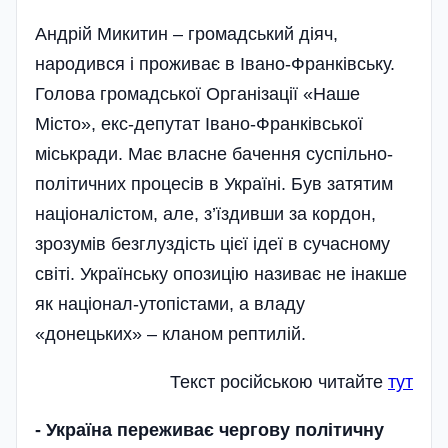
Андрій Микитин – громадський діяч,
народився і проживає в Івано-Франківську.
Голова громадської Організації «Наше
Місто», екс-депутат Івано-Франківської
міськради. Має власне бачення суспільно-
політичних процесів в Україні. Був затятим
націоналістом, але, з’їздивши за кордон,
зрозумів безглуздість цієї ідеї в сучасному
світі. Українську опозицію називає не інакше
як націонал-утопістами, а владу
«донецьких» – кланом рептилій.
Текст росiйською читайте
тут
-
Україна переживає чергову політичну