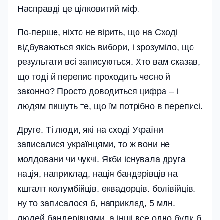
Насправді це цілковитий міф.
По-перше, ніхто не вірить, що на Сході
відбуваються якісь вибори, і зрозуміло, що
результати всі записуються. Хто вам сказав,
що тодi й перепис проходить чесно й
законно? Просто доводиться цифра – і
людям пишуть те, що їм потрібно в переписі.
Друге. Ті люди, які на сході України
записалися українцями, то ж вони не
молдовани чи чукчі. Якби існувала друга
нація, наприклад, нація бандерівців на
кшталт колумбійців, еквадорців, болівійців,
ну то записалося б, наприклад, 5 млн.
людей бандерівцями, а інші все одно були б