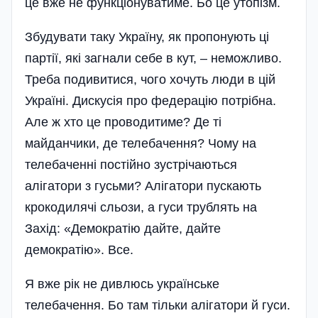
це вже не функціонуватиме. Бо це утопізм.
Збудувати таку Україну, як пропонують ці
партії, які загнали себе в кут, – неможливо.
Треба подивитися, чого хочуть люди в цій
Україні. Дискусія про федерацію потрібна.
Але ж хто це проводитиме? Де ті
майданчики, де телебачення? Чому на
телебаченні постійно зустрічаються
алігатори з гусьми? Алігатори пускають
крокодилячі сльози, а гуси трублять на
Захід: «Демократію дайте, дайте
демократію». Все.
Я вже рік не дивлюсь українське
телебачення. Бо там тільки алігатори й гуси.