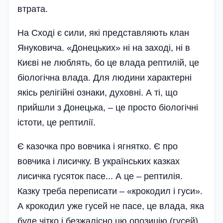
втрата.
На Сході є сили, які представляють клан
Януковича. «Донецьких» ні на заході, ні в
Києві не люблять, бо це влада рептилій, це
біологічна влада. Для людини характерні
якісь релігійні ознаки, духовні. А ті, що
прийшли з Донецька, – це просто біологічні
істоти, це рептилії.
Є казочка про вовчика і ягнятко. Є про
вовчика і лисичку. В українських казках
лисичка гусяток пасе... А це – рептилія.
Казку треба переписати – «крокодил і гуси».
А крокодил уже гусей не пасе, це влада, яка
буде чітко і безжалісно цю опозицію (гусей)