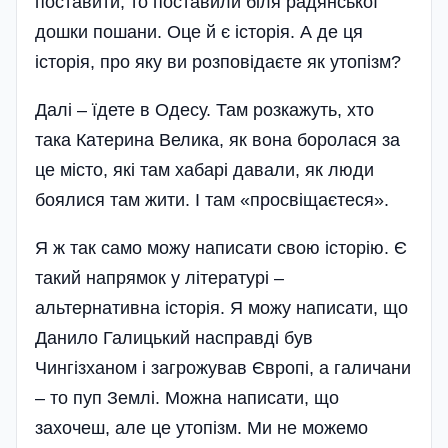
поставити, то поставили біля радянської
дошки пошани. Оце й є історія. А де ця
історія, про яку ви розповідаєте як утопізм?
Далі – їдете в Одесу. Там розкажуть, хто
така Катерина Велика, як вона боролася за
це місто, які там хабарі давали, як люди
боялися там жити. І там «просвіщаєтеся».
Я ж так само можу написати свою історію. Є
такий напрямок у літературі –
альтернативна історія. Я можу написати, що
Данило Галицький насправді був
Чингізханом і загрожував Європі, а галичани
– то пуп Землі. Можна написати, що
захочеш, але це утопізм. Ми не можемо