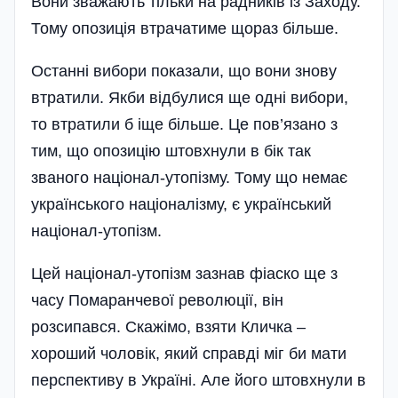
Вони зважають тільки на радників із Заходу.
Тому опозиція втрачатиме щораз більше.
Останні вибори показали, що вони знову
втратили. Якби відбулися ще одні вибори,
то втратили б іще більше. Це пов’язано з
тим, що опозицію штовхнули в бік так
званого націонал-утопізму. Тому що немає
українського націоналізму, є український
націонал-утопізм.
Цей націонал-утопізм зазнав фіаско ще з
часу Помаранчевої революції, він
розсипався. Скажімо, взяти Кличка –
хороший чоловік, який справді міг би мати
перспективу в Україні. Але його штовхнули в