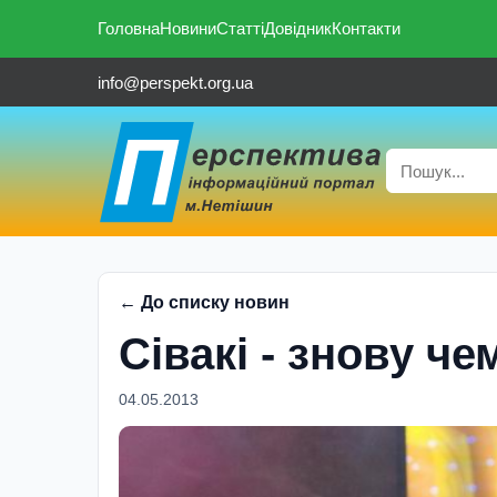
Головна
Новини
Статті
Довідник
Контакти
info@perspekt.org.ua
← До списку новин
Сівакі - знову че
04.05.2013