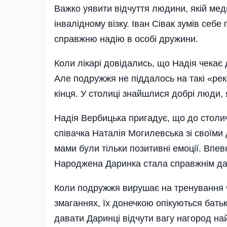
Важко уявити відчуття людини, якій меди
інвалідному візку. Іван Сівак зумів се
справжню надію в особі дружини.
Коли лікарі довідались, що Надія чекає 
Але подружжя не піддалось на такі «рек
кінця. У столиці знайшлися добрі люди, 
Надія Вербицька пригадує, що до столи
співачка Наталія Могилевська зі своїми 
мами були тільки позитивні емоції. Впев
Народж­ена Даринка стала справжнім д
Коли подружжя вирушає на тренування 
змаганнях, їх донечкою опікуються бать
давати Даринці відчути вагу нагород на