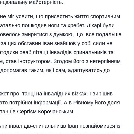
анцювальну майстерність.
к не міг уявити, що присвятить життя спортивним
атально пошкодив ноги та хребет. Лікарі були
 Довелось змиритися з думкою, що все подальше
 за цих обставин Іван знайшов у собі сили не
одики реабілітації інвалідів-спинальників та
м, став інструктором. Згодом його з нетерпінням
н допомагав таким, як і сам, адаптуватись до
ет про танці на інвалідних візках. І вирішив
то потрібної інформації. А в Рівному його доля
танців Сергієм Корочансь­ким.
пи інвалідів-спинальників Іван познайомився із