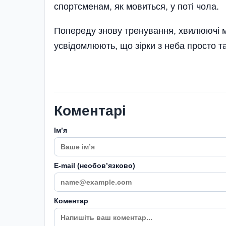
спортсменам, як мовиться, у поті чола.
Попереду знову тренування, хвилюючі м
усвідомлюю­ть, що зірки з неба просто т
Коментарі
Імʼя
E-mail (необовʼязково)
Коментар