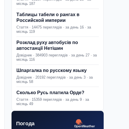
місяць 187
Таблицы табели о рангах в
Российской империи
Стаття · 14475 переглядів · за день 16 · за
місяць 119
Розклад руху автобусів по
автостанції Нетішин
Довідник · 384903 переглядів · за день 27 · за
місяць 116
Шпаргалка по русскому языку
Довідник · 20192 переглядів · за день 3 · за
місяць 58
Сколько Русь платила Орде?
Стаття · 15359 переглядів · за день 9 · за
місяць 49
Погода