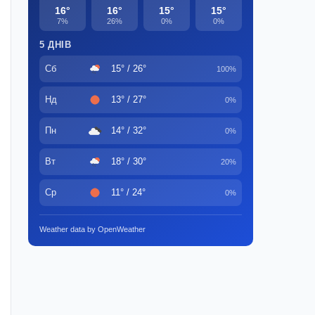
16°
16°
15°
15°
7%
26%
0%
0%
5 ДНІВ
Сб
15° / 26°
100%
Нд
13° / 27°
0%
Пн
14° / 32°
0%
Вт
18° / 30°
20%
Ср
11° / 24°
0%
Weather data by OpenWeather