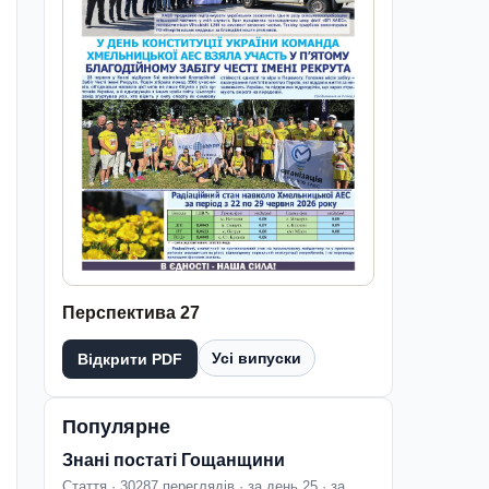
Перспектива 27
Усі випуски
Відкрити PDF
Популярне
Знані постаті Гощанщини
Стаття · 30287 переглядів · за день 25 · за