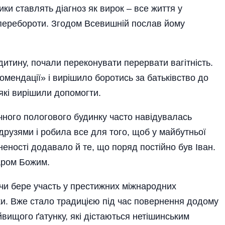
ки ставлять діагноз як вирок – все життя у
бе перебороти. Згодом Всевишній послав йому
дитину, почали переконувати перервати вагітність.
омендації» і вирішило боротись за батьківство до
які вирі­шили допомогти.
чного пологового будинку часто навідувалась
друзями і робила все для того, щоб у майбутньої
неності додавало й те, що поряд постійно був Іван.
аром Божим.
чи бере участь у престижних міжнародних
ки. Вже стало традицією під час повернення додому
йвищого ґатунку, які дістаються нетішинським