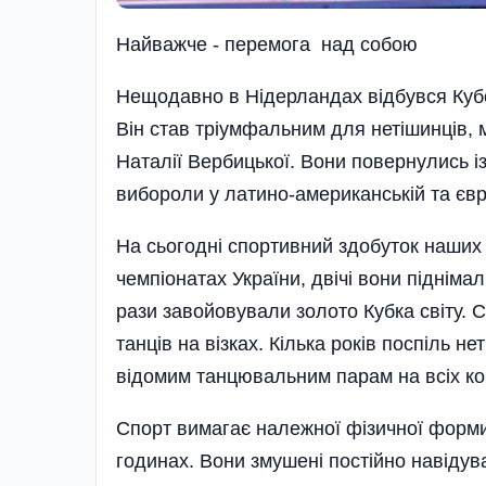
Найважче - перемога над собою
Нещодавно в Нідерландах відбувся Кубок 
Він став тріумфальним для нетішинців, 
Наталії Вербицької. Вони повернулись і
вибороли у латино-американській та єв
На сьогодні спортивний здобуток наших
чемпіонатах України, двічі вони підніма
рази завойовували золото Кубка світу. 
танців на візках. Кілька років поспіль 
відомим танцювальним парам на всіх ко
Спорт вимагає належної фізичної форми
годинах. Вони змушені постійно навідув