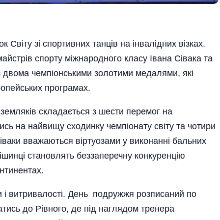
Світу зі спортивних танців на інвалідних візках.
майстрів спорту міжнародного класу Івана Сівака та
з двома чемпіонськими золотими медалями, які
ропейських програмах.
 земляків складається з шести перемог на
лись на найвищу сходинку чемпіонату світу та чотири
Сіваки вважаються віртуозами у виконанні бальних
нетішинці становлять беззаперечну конкуренцію
нтинентах.
 і витривалості. День подружжя розписаний по
атись до Рівного, де під наглядом тренера