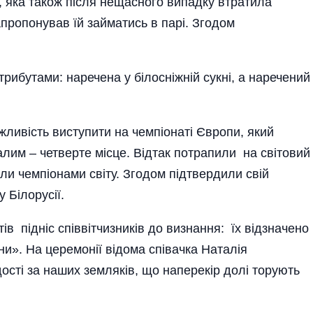
, яка також після нещасного випадку втратила
пропонував їй займатись в парі. Згодом
трибутами: наречена у білосніжній сукні, а наречений
жливість виступити на чемпіонаті Європи, який
лим – четверте місце. Відтак потрапили на світовий
али чемпіонами світу. Згодом підтвердили свій
 Білорусії.
в підніс спів­вітчизників до визнання: їх відзначено
аїни». На церемонії відома співачка Наталія
ості за наших земляків, що наперекір долі торують