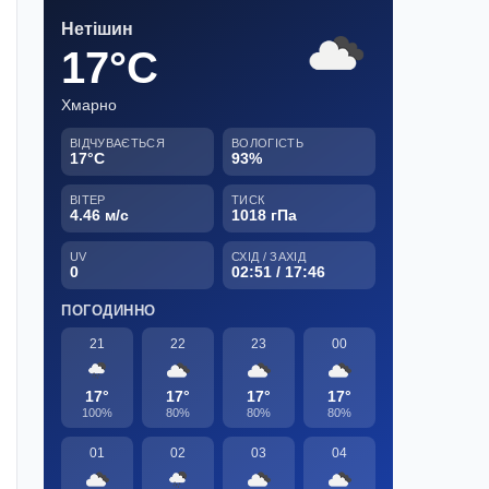
Нетішин
17°C
Хмарно
ВІДЧУВАЄТЬСЯ
ВОЛОГІСТЬ
17°C
93%
ВІТЕР
ТИСК
4.46 м/с
1018 гПа
UV
СХІД / ЗАХІД
0
02:51 / 17:46
ПОГОДИННО
21
22
23
00
17°
17°
17°
17°
100%
80%
80%
80%
01
02
03
04