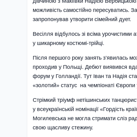
дівчиною з Макіївки Надією Вербицькою
можливість самостійно пересуватись. За
запропонував утворити сімейний дует.
Весілля відбулось зі всіма урочистими а
у шикарному костюмі-трійці.
Після першого року занять з’явилась мо
проходив у Польщі. Дебют виявився вда
форум у Голландії. Тут Іван та Надія ст
«золотий» статус на чемпіонаті Європи у
Стрімкий тріумф нетішинських танцюристі
у всеукраїнській номінації «Гор­дість кр
Могилевська не могла стримати сліз рад
свою щасливу стежину.