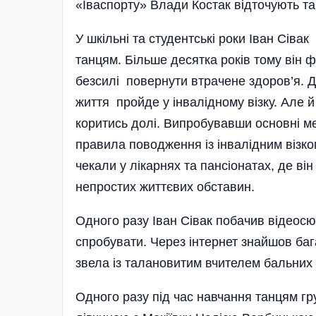
«Іваспорту» Влади Костак відточують т
У шкільні та студентські роки Іван Сіва
танцям. Більше десятка років тому він ф
безсилі повернути втрачене здоров’я.
життя пройде у інвалідному візку. Але й
коритись долі. Випробувавши основні мет
правила поводження із інвалідним візко
чекали у лікарнях та пансіонатах, де ві
непростих життєвих обставин.
Одного разу Іван Сівак побачив відеосюж
спробувати. Через інтернет знайшов бага
звела із талановитим вчителем бальних 
Одного разу під час навчання танцям гру