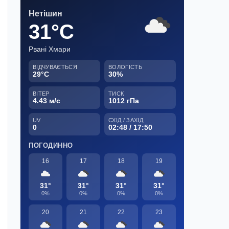
Нетішин
31°C
Рвані Хмари
ВІДЧУВАЄТЬСЯ
ВОЛОГІСТЬ
29°C
30%
ВІТЕР
ТИСК
4.43 м/с
1012 гПа
UV
СХІД / ЗАХІД
0
02:48 / 17:50
ПОГОДИННО
16
17
18
19
31°
31°
31°
31°
0%
0%
0%
0%
20
21
22
23