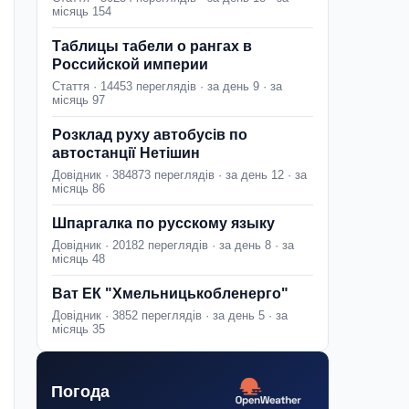
місяць 154
Таблицы табели о рангах в
Российской империи
Стаття · 14453 переглядів · за день 9 · за
місяць 97
Розклад руху автобусів по
автостанції Нетішин
Довідник · 384873 переглядів · за день 12 · за
місяць 86
Шпаргалка по русскому языку
Довідник · 20182 переглядів · за день 8 · за
місяць 48
Ват ЕК "Хмельницькобленерго"
Довідник · 3852 переглядів · за день 5 · за
місяць 35
Погода