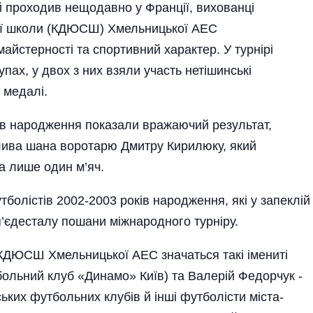
ий проходив нещодавно у Франції, вихованці
ої школи (КДЮСШ) Хмельницької АЕС
йстерності та спор­тивний характер. У турнірі
упах, у двох з них взяли участь нетішинські
 медалі.
ів наро­дження показали вражаючий результат,
лива шана воротарю Дмитру Кирилюку, який
та лише один м’яч.
болістів 2002-2003 років наро­дже­ння, які у запеклій
п’єдесталу пошани між­народного турніру.
КДЮСШ Хмельницької АЕС значаться такі імениті
больний клуб «Динамо» Київ) та Валерій Федорчук -
ких футбольних клубів й інші футболісти міста-