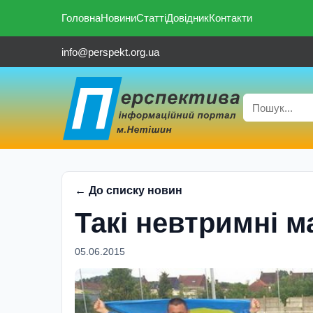
Головна
Новини
Статті
Довідник
Контакти
info@perspekt.org.ua
← До списку новин
Такі невтримні 
05.06.2015