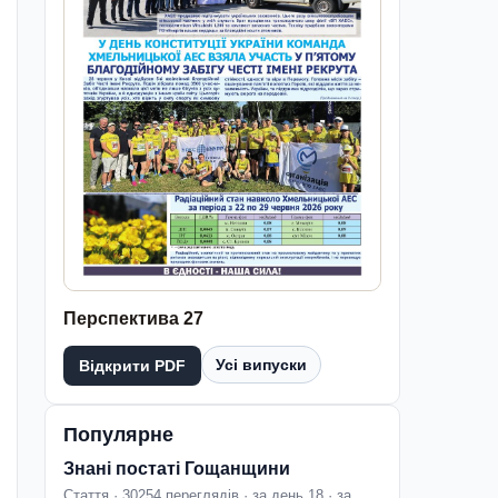
Перспектива 27
Усі випуски
Відкрити PDF
Популярне
Знані постаті Гощанщини
Стаття · 30254 переглядів · за день 18 · за