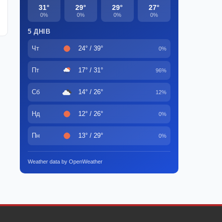
31°
29°
29°
27°
0%
0%
0%
0%
5 ДНІВ
Чт
24° / 39°
0%
Пт
17° / 31°
96%
Сб
14° / 26°
12%
Нд
12° / 26°
0%
Пн
13° / 29°
0%
Weather data by OpenWeather