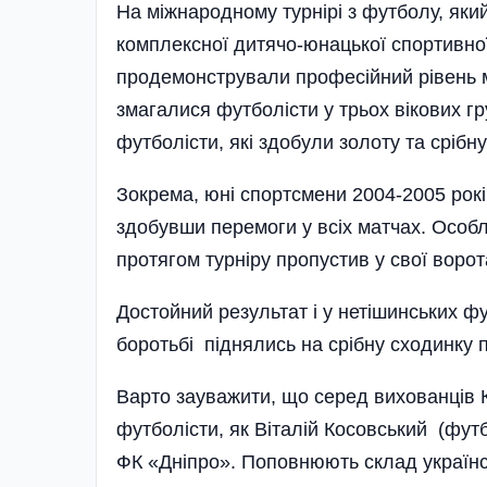
На міжнародному тур­нірі з футболу, як
комплексної дитячо-юнацької спортивн
продемонстрували професійний рі­вень ма
змагалися футболі­сти у трьох вікових гр
футболісти, які здобули золоту та срібну
Зокрема, юні спортсмени 2004-2005 рок
здобувши перемоги у всіх матчах. Особ
протягом турніру пропустив у свої воро
Достойний результат і у нетішинських фут
боротьбі піднялись на срібну сходи­нку 
Варто зауважити, що серед вихованців 
футболісти, як Віталій Косовський (фут
ФК «Дніпро». Поповнюють склад українсь