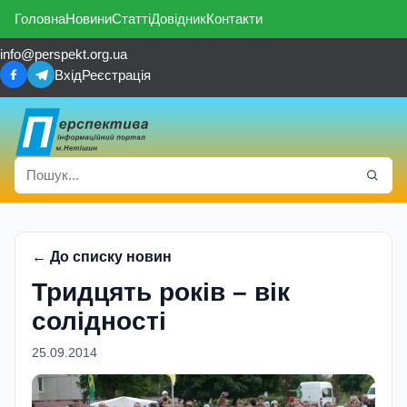
Головна
Новини
Статті
Довідник
Контакти
info@perspekt.org.ua
Вхід
Реєстрація
← До списку новин
Тридцять рокiв – вiк
солiдностi
25.09.2014