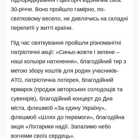
підпорядкування і цьогоріч відзначив своє
30-річчя. Воно пройшло гамірно, по-
святковому весело, не дивлячись на складні
перепетії у житті країни.
Під час святкування пройшли різноманітні
патріотичні акції: «Синьо-жовте і зелене –
наші кольори натхнення», благодійний тир з
метою­ збору коштів для родин уча­сників­
АТО, патріотична лотерея, благодійний
ярмарок (продаж авторських солодощів та
сувенірів), благодійний концерт до Дня
міста, флешмоб «За єдину Україну»,
флешмоб «Шлях до перемоги», благодійна
акція «Ліхтарики надії. Запалимо небо
вогнями своїх сердець».