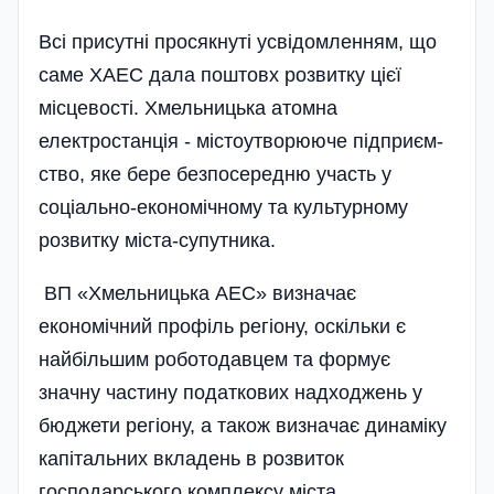
Всі присутні просякнуті усвідомленням, що
саме ХАЕС дала поштовх розвитку цієї
місцево­сті. Хмельницька атомна
електростанція - містоутворююче підпри­єм­­
ство, яке бере безпосе­редню участь у
соціально-економічному та культурному
розвитку міста-супутник­а.
ВП «Хме­льницька АЕС» визначає
економічний профіль регіону­, оскільки є
найбільшим роботодавцем та формує
значну частину податкових надходжень у
бюджети ре­гіону, а також визначає динаміку
капітальних вкладень в розвиток
господарського комплексу міста.