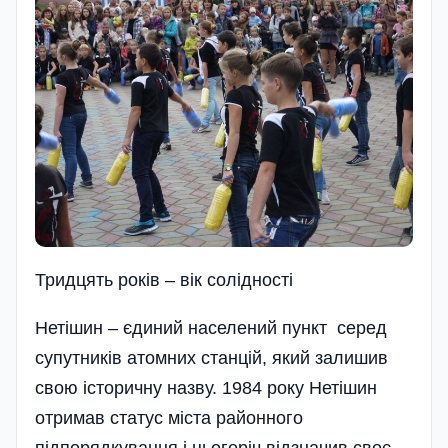
Тридцять рокiв – вiк солiдностi
Нетішин – єдиний населений пункт серед
супутників атомних станцій, який залишив
свою історичну назву. 1984 року Нетішин
отримав статус міста районного