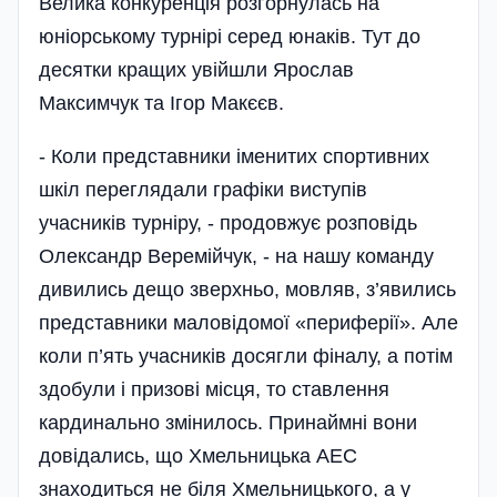
Велика конкуренція розгорнулась на
юніорському турнірі серед юнаків. Тут до
десятки кращих увійшли Ярослав
Максимчук та Ігор Ма­кєєв.
- Коли представники іменитих спортивних
шкіл переглядали графі­ки виступів
учасників турніру, - продовжує розповідь
Олександр Веремійчук, - на нашу команду
дивились дещо зверхньо, мовляв, з’явились
представники маловідомої «периферії». Але
коли п’ять учасників досягли фіналу, а потім
здобули і призові місця, то ставлення
кардинально змінилось. Принаймні вони
дові­дались, що Хмельницька АЕС
знаходиться не біля Хмельницького, а у