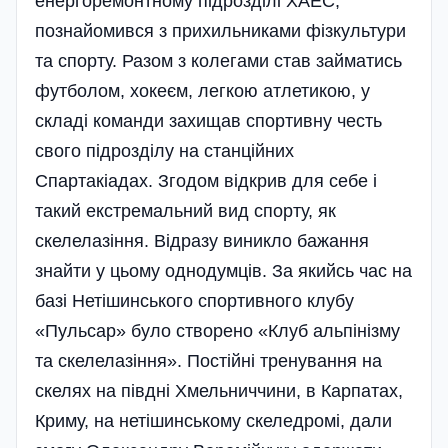
енергоремонтному підрозділі ХАЕС,
познайомився з прихильниками фізкультури
та спорту. Разом з колегами став займатись
футболом, хокеєм, легкою атлетикою, у
складі команди захищав спортивну честь
свого підрозділу на станційних
Спартакіадах. Згодом відкрив для себе і
такий екстремальний вид спорту, як
скелелазіння. Відразу виникло бажання
знайти у цьому однодумців. За якийсь час на
базі Нетішинського спортивного клубу
«Пульсар» було створено «Клуб альпінізму
та скелелазіння». Постійні тренування на
скелях на півдні Хмельниччини, в Карпатах,
Криму, на нетішинському скеледромі, дали