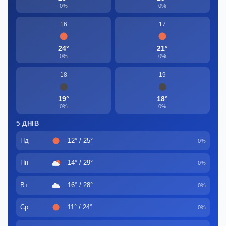
0%
0%
16
17
24°
21°
0%
0%
18
19
19°
18°
0%
0%
5 ДНІВ
Нд
12° / 25°
0%
Пн
14° / 29°
0%
Вт
16° / 28°
0%
Ср
11° / 24°
0%