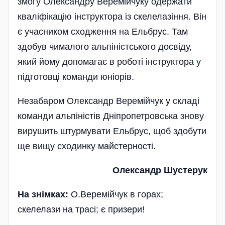
змогу Олександру Веремійчуку одержати
кваліфікацію інструктора із скелелазіння. Він
є учасником схо­дження на Ельбрус. Там
здобув чималого альпіністського досвіду,
який йому допомагає в роботі інструктора у
підготовці команди юніорів.
Незабаром Олександр Веремійчук у складі
команди альпіністів Дніпропетровська знову
вирушить штурмувати Ельбрус, щоб здобути
ще вищу сходинку майстерності.
Олександр Шустерук
На знімках:
О.Веремійчук в горах;
скелелази на трасі; є призери!