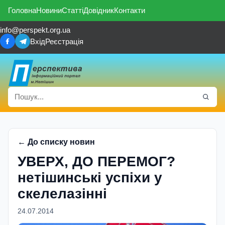
Головна
Новини
Статті
Довідник
Контакти
info@perspekt.org.ua
Вхід
Реєстрація
← До списку новин
УВЕРХ, ДО ПЕРЕМОГ?
нетішинські успіхи у
скелелазінні
24.07.2014