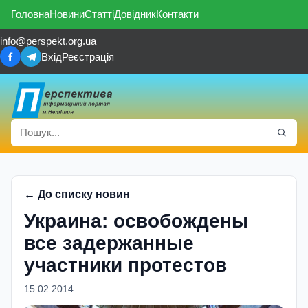
Головна
Новини
Статті
Довідник
Контакти
info@perspekt.org.ua
Вхід
Реєстрація
← До списку новин
Украина: освобождены
все задержанные
участники протестов
15.02.2014