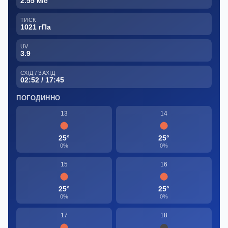
2.55 м/с
ТИСК
1021 гПа
UV
3.9
СХІД / ЗАХІД
02:52 / 17:45
ПОГОДИННО
13
14
25°
25°
0%
0%
15
16
25°
25°
0%
0%
17
18