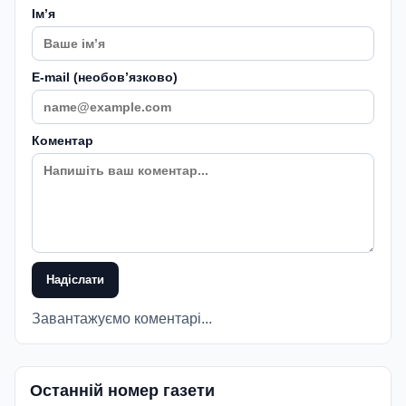
Імʼя
E-mail (необовʼязково)
Коментар
Надіслати
Завантажуємо коментарі...
Останній номер газети