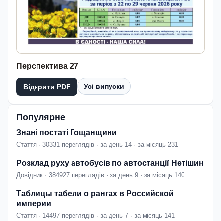
Перспектива 27
Усі випуски
Відкрити PDF
Популярне
Знані постаті Гощанщини
Стаття · 30331 переглядів · за день 14 · за місяць 231
Розклад руху автобусів по автостанції Нетішин
Довідник · 384927 переглядів · за день 9 · за місяць 140
Таблицы табели о рангах в Российской
империи
Стаття · 14497 переглядів · за день 7 · за місяць 141