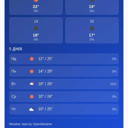
22°
19°
0%
0%
19
20
18°
17°
0%
0%
5 ДНІВ
Нд
12° / 25°
0%
Пн
14° / 29°
0%
Вт
18° / 29°
20%
Ср
10° / 24°
0%
Чт
10° / 25°
0%
Weather data by OpenWeather