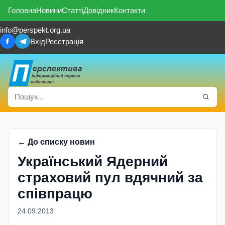
Головна
Новини
Статті
Довідник
Контакти
info@perspekt.org.ua
Вхід
Реєстрація
← До списку новин
Український Ядерний
страховий пул вдячний за
співпрацю
24.09.2013