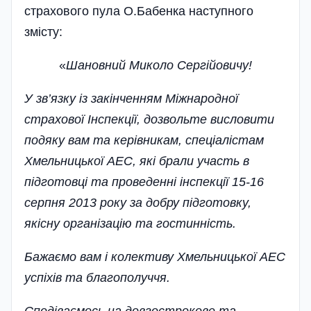
страхового пула О.Бабенка наступного
змісту:
«
Шановний Миколо Сергійовичу!
У зв’язку із закінченням Міжнародної
страхової Інспекції, дозвольте висловити
подяку вам та керівникам, спеціалістам
Хмельницької АЕС, які брали участь в
підготовці та проведенні ін­спекції 15-16
серпня 2013 року за добру підготовку,
якісну органі­зацію та гостинність.
Бажаємо вам і колективу Хме­льницької АЕС
успіхів та благополуччя.
Сподіваємось на довгострокове та