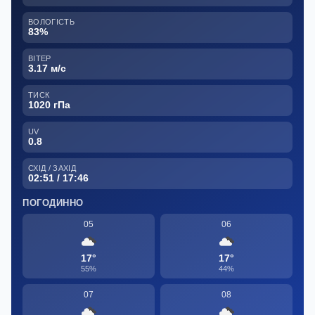
ВОЛОГІСТЬ
83%
ВІТЕР
3.17 м/с
ТИСК
1020 гПа
UV
0.8
СХІД / ЗАХІД
02:51 / 17:46
ПОГОДИННО
05
06
17°
17°
55%
44%
07
08