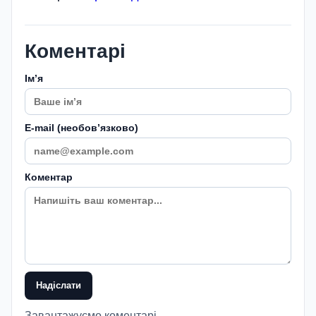
Коментарі
Імʼя
E-mail (необовʼязково)
Коментар
Надіслати
Завантажуємо коментарі...