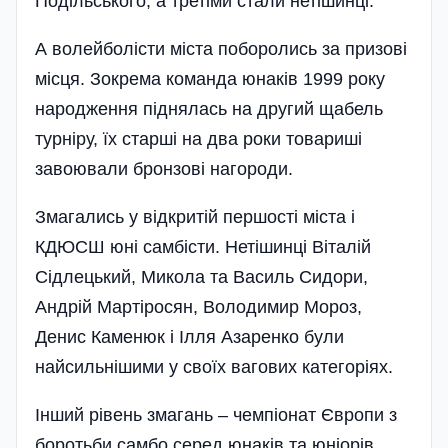
Подільського, а третіми стали нетішинці.
А волейболісти міста поборолись за призові
місця. Зокрема команда юнаків 1999 року
народження піднялась на другий щабель
турніру, їх старші на два роки товариші
завоювали бронзові нагороди.
Змагались у відкритій першості міста і
КДЮСШ юні самбісти. Нетішинці Віталій
Сідлецький, Микола та Василь Сидори,
Андрій Мартіросян, Володимир Мороз,
Денис Каменюк і Ілля Азаренко були
найсильнішими у своїх вагових категоріях.
Інший рівень змагань – чемпіонат Європи з
боротьби самбо серед юнаків та юніорів,