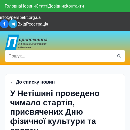
Головна
Новини
Статті
Довідник
Контакти
info@perspekt.org.ua
Вхід
Реєстрація
← До списку новин
У Нетішині проведено
чимало стартів,
присвячених Дню
фізичної культури та