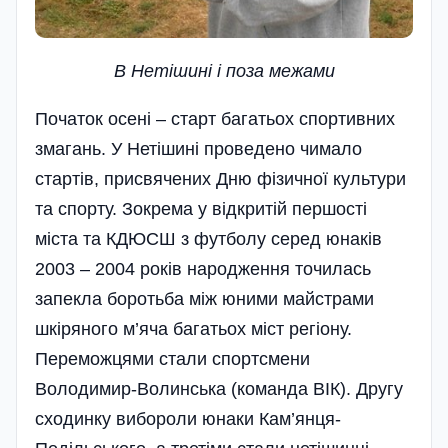
В Нетiшинi i поза межами
Початок осені – старт багатьох спортивних
змагань. У Нетішині проведено чимало
стартів, присвячених Дню фізичної культури
та спорту. Зокрема у відкритій першості
міста та КДЮСШ з футболу серед юнаків
2003 – 2004 років народження точилась
запекла боротьба між юними майстрами
шкіряного м’яча багатьох міст регіону.
Переможцями стали спортсмени
Володимир-Волинська (команда ВІК). Другу
сходинку вибороли юнаки Кам’янця-