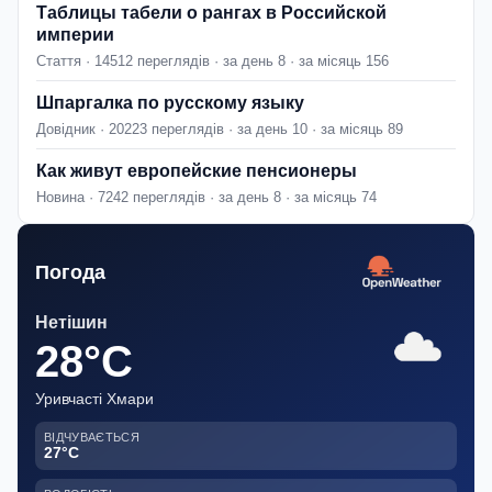
Таблицы табели о рангах в Российской
империи
Стаття · 14512 переглядів · за день 8 · за місяць 156
Шпаргалка по русскому языку
Довідник · 20223 переглядів · за день 10 · за місяць 89
Как живут европейские пенсионеры
Новина · 7242 переглядів · за день 8 · за місяць 74
Погода
Нетішин
28°C
Уривчасті Хмари
ВІДЧУВАЄТЬСЯ
27°C