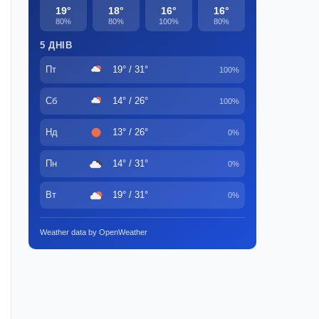
19°
18°
16°
16°
80%
80%
100%
80%
5 ДНІВ
Пт
19° / 31°
100%
Сб
14° / 26°
100%
Нд
13° / 26°
0%
Пн
14° / 31°
0%
Вт
19° / 31°
0%
Weather data by OpenWeather