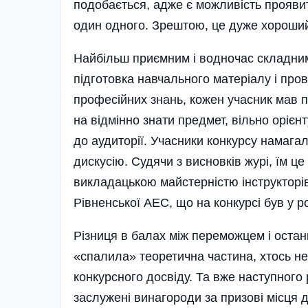
подобається, адже є можливість проявит
один одного. Зрештою, це дуже хороший
Найбільш приємним і водночас складним
підготовка навчального матеріалу і про
професійних знань, кожен учасник мав 
на відмінно знати предмет, вільно орієнт
до аудиторії. Учасники конкурсу намагал
дискусію. Судячи з висновків журі, їм ц
викладацькою майстерністю інструкторів
Рівненської АЕС, що на конкурсі був у ро
Різниця в балах між переможцем і остан
«спалила» теоретична частина, хтось не
конкурсного досвіду. Та вже наступного
заслужені винагороди за призові місця д