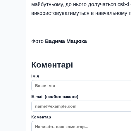
майбутньому, до нього долучаться свіжі с
використовуватимуться в навчальному п
Фото
Вадима Мацюка
Коментарі
Імʼя
E-mail (необовʼязково)
Коментар