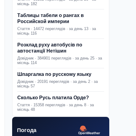
місяць 182
Таблицы табели о рангах в
Российской империи
Стаття · 14472 переглядів · за день 13 · за
місяць 116
Розклад руху автобусів по
автостанції Нетішин
Довідник · 384901 переглядів · за день 25 · за
місяць 114
Шпаргалка по русскому языку
Довідник · 20191 переглядів · за день 2 · за
місяць 57
Сколько Русь платила Орде?
Стаття · 15358 переглядів · за день 8 · за
місяць 48
Погода