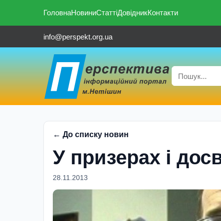
Головна
Новини
Статті
Довідник
Контакти
info@perspekt.org.ua
← До списку новин
У призерах і досв
28.11.2013