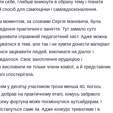
и себе, глибше вникнути в обрану тему і пізнати
 спосіб для самооцінки і самовдосконалення.
 моментом, за словами Сергія Івановича, була
ведення практичного заняття. Тут замало суто
проявити справжній педагогічний хист. Адже можна
уватися в темі, але так і не зуміти донести матеріал
ися зацікавити людей, викликати на діалог і
е вдалося. Своє захоплення ерудицією і
 висловили не тільки члени комісії, а й представник
лі спостерігача.
нім у десятці учасником трохи менша 40. Когось
 добрав на практичному етапі, комусь забракло
 року фортуна може посміхнутися аутсайдерам, і
істануться саме їм. Адже конкурс триватиме і в