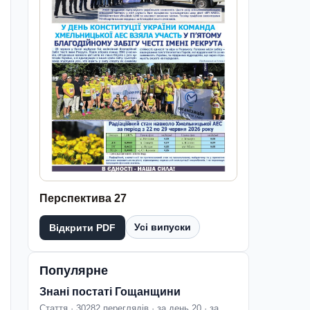
Перспектива 27
Усі випуски
Відкрити PDF
Популярне
Знані постаті Гощанщини
Стаття · 30282 переглядів · за день 20 · за