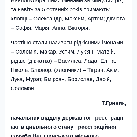
Найпопулярнішими іменами за минулий рік,
та навіть за 5 останніх років тримають:
хлопці – Олександр, Максим, Артем; дівчата
– Софія, Марія, Анна, Вікторія.
Частіше стали називати рід­кіс­ними іменами
– Соломія, Макар, Устим, Лук’ян, Матвій,
рідше (дівчатка) – Василіса, Лада, Еліна,
Ніколь, Бліонор; (хлопчики) – Тігран, Акім,
Лука, Мурат, Бмірхан, Борислав, Дарій,
Соломон.
Т.Гриник,
начальник відділу державної реєстрації
актів цивільного стану реєстраційної
служби Нетішинського міського