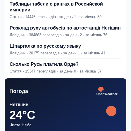
Таблицы табели о рангах в Российской
империи
Стаття · 14445 переглядів · за день 1 · за місяць 89
Розклад руху автобусів по автостанції Нетішин
Довідник · 384863 переглядів · за день 2 · за місяць 76
Шпаргалка по русскому языку
Довідник · 20175 переглядів · за день 1 · за місяць 41
Сколько Русь платила Орде?
Стаття · 15347 переглядів · за день 0 · за місяць 37
Погода
Нетішин
24°C
Чисте Небо