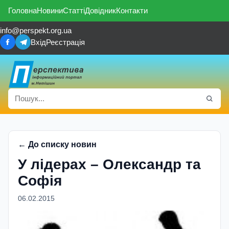
Головна
Новини
Статті
Довідник
Контакти
info@perspekt.org.ua
Вхід
Реєстрація
← До списку новин
У лідерах – Олександр та
Софія
06.02.2015