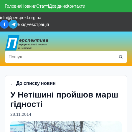
Головна
Новини
Статті
Довідник
Контакти
info@perspekt.org.ua
Вхід
Реєстрація
← До списку новин
У Нетішині пройшов марш
гідності
28.11.2014