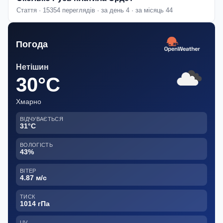
Стаття · 15354 переглядів · за день 4 · за місяць 44
Погода
Нетішин
30°C
Хмарно
ВІДЧУВАЄТЬСЯ
31°C
ВОЛОГІСТЬ
43%
ВІТЕР
4.87 м/с
ТИСК
1014 гПа
UV