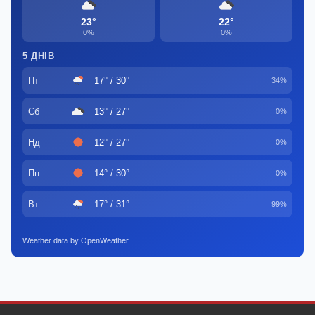
23°
22°
0%
0%
5 ДНІВ
Пт
17° / 30°
34%
Сб
13° / 27°
0%
Нд
12° / 27°
0%
Пн
14° / 30°
0%
Вт
17° / 31°
99%
Weather data by OpenWeather