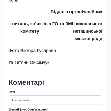
бень.
Відділ з організаційних
питань, зв’язків з ГО та ЗМІ виконавчого
комітету Нетішинської
міської ради
Фото Віктора Гусарова
та Тетяни Онісімчук
Коментарі
Імʼя
E-mail (необовʼязково)