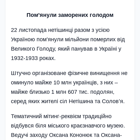
Пом’янули заморених голодом
22 листопада неті­шинці разом з усією
Україною пом’янули міль­йони померлих від
Великого Голоду, який панував в Україні у
1932-1933 роках.
Штучно організоване фізичне винищення не
оминуло майже 10 млн україн­ців, з них –
майже близько­ 1 млн 607 тис. подолян,
серед яких жителі сіл Нетішина та Солов’я.
Тематичний мітинг-реквієм традиційно
відбувся біля міського краєзнавчого музею.
Ведучі заходу Оксана Кононюк та Оксана­