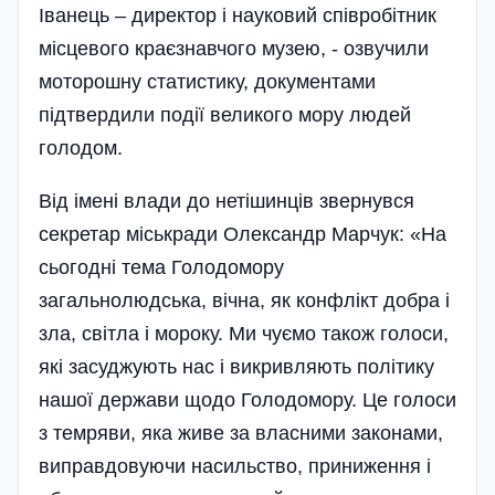
Іванець – директор і науковий співробітник
місцевого крає­знавчого музею, - озвучили
моторошну статистику, документами
підтвердили події великого мору людей
голодом.
Від імені влади до нетіши­нців звернувся
секретар міськ­ради Олександр Марчук: «На
сьогодні тема Голодо­мору
загальнолюдська, вічна, як конфлікт добра і
зла, світла і мороку. Ми чуємо також голоси,
які засуджують нас і викри­вляють політику
нашої держави щодо Голодомору. Це голоси
з темряви, яка живе за власними законами,
виправдо­вуючи насильство, приниження і