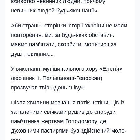
вбивство невинних людей, причому
невинних людей будь-якої нації».
Аби страшні сторінки історії України не мали
повторення, ми, за будь-яких обставин,
маємо пам’ятати, скорбити, молитися за
душі невинних...
У виконанні муніципального хору «Елегія»
(керівник К. Пельванова-Геворкян)
прозвучав твір «День гніву».
Після хвилини мовчання потік нетішинців із
запаленими свічками рушив до споруди
пам’ятника жерт­вам Голодомору, де
духовними пастиря­ми був здійснений моле­