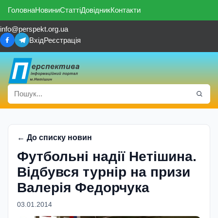
Головна
Новини
Статті
Довідник
Контакти
info@perspekt.org.ua
Вхід
Реєстрація
← До списку новин
Футбольні надії Нетішина.
Відбувся турнір на призи
Валерія Федорчука
03.01.2014