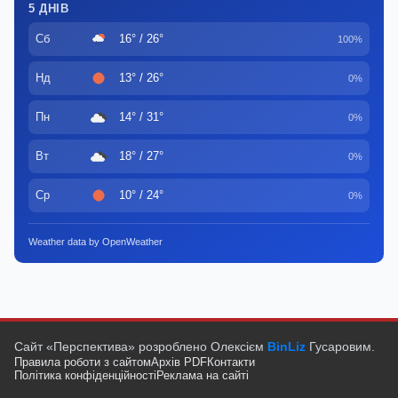
5 ДНІВ
Сб
16° / 26°
100%
Нд
13° / 26°
0%
Пн
14° / 31°
0%
Вт
18° / 27°
0%
Ср
10° / 24°
0%
Weather data by OpenWeather
Сайт «Перспектива» розроблено Олексієм
BinLiz
Гусаровим.
Правила роботи з сайтом
Архів PDF
Контакти
Політика конфіденційності
Реклама на сайті