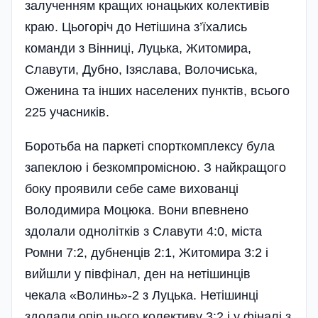
залученням кращих юнацьких колективів
краю. Цьогоріч до Нетішина з’їхались
команди з Вінниці, Луцька, Житомира,
Славути, Дубно, Ізяслава, Волочиська,
Оженина та інших населених пунктів, всього
225 учасників.
Боротьба на паркеті спорткомплексу була
запеклою і безкомпромісною. З найкращого
боку проявили себе саме вихованці
Володимира Моцюка. Вони впевнено
здолали однолітків з Славути 4:0, міста
Ромни 7:2, дубненців 2:1, Житомира 3:2 і
вийшли у півфінал, ден на нетішинців
чекала «Волинь»-2 з Луцька. Неті­шинці
здолали опір цього колективу 3:2 і у фіналі з