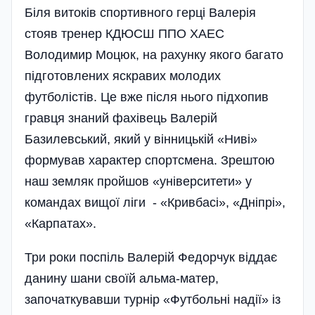
Біля витоків спортивного герці Валерія
стояв тренер КДЮСШ ППО ХАЕС
Володимир Моцюк, на рахунку якого багато
підготовлених яскравих молодих
футболістів. Це вже після нього підхопив
гравця знаний фахівець Валерій
Базилевський, який у вінницькій «Ниві»
формував характер спортсмена. Зрештою
наш земляк пройшов «університети» у
команда­х вищої ліги - «Кривбасі», «Дніпрі»,
«Карпатах».
Три роки поспіль Валерій Федорчук віддає
данину шани своїй альма-матер,
започаткувавши турнір «Футбольні надії» із