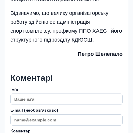
Відзначимо, що велику організаторську
роботу здійснюює адміністрація
спорткомплексу, профкому ППО ХАЕС і його
структурного підрозділу КДЮСШ.
Петро Шелепало
Коментарі
Імʼя
E-mail (необовʼязково)
Коментар