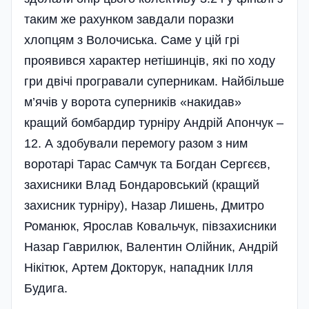
таким же рахунком завдали поразки
хлопцям з Волочиська. Саме у цій грі
проявився характер нетішинців, які по ходу
гри двічі програвали суперникам. Найбільше
м’ячів у ворота суперників «накидав»
кращий бомбардир турніру Андрій Апончук –
12. А здобували перемогу разом з ним
воротарі Тарас Самчук та Богдан Сергєєв,
захисники Влад Бондаровський (кращий
захисник турніру), Назар Лишень, Дмитро
Романюк, Яро­слав Ковальчук, півзахисники
Назар Гаврилюк, Валентин Олійник, Андрій
Нікітюк, Артем Докторук, нападник Ілля
Будига.