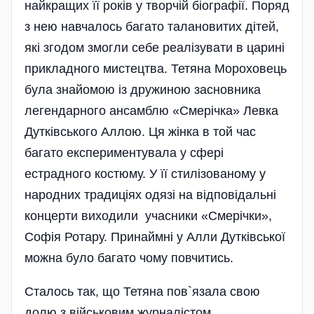
найкращих її років у творчій біографії. Поряд
з нею навчалось багато талановитих дітей,
які згодом змогли себе реалізувати в царині
прикладного мистецтва. Тетяна Мороховець
була знайомою із дружиною засновника
легендарного ансамблю «Смерічка» Левка
Дутківського Аллою. Ця жінка в той час
багато експериментувала у сфері
естрадного костюму. У її стилізованому у
народних традиціях одязі на відповідальні
концерти виходили учасники «Смерічки»,
Софія Ротару. Принаймні у Алли Дутківської
можна було багато чому повчитись.
Сталось так, що Тетяна пов`язала свою
долю з військовим журналістом