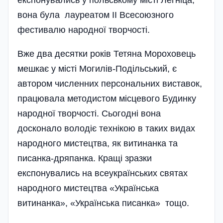
експонувались у поль­ському місті Легніца,
вона була лау­реатом II Всесоюзного
фестивалю народної творчості.
Вже два десятки років Тетяна Мороховець
мешкає у місті Могилів-Подільський, є
автором численних персональних виставок,
працювала методистом місцевого Будинку
народної творчості. Сьогодні вона
досконало володіє технікою в таких видах
народного мистецтва, як витинанка та
писанка-дряпанка. Кращі зразки
експонувались на всеукраїнських святах
народного мистецтва «Українська
витинанка», «Українська писанка» тощо.