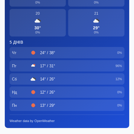
0%
0%
20
21
30°
29°
0%
0%
5 ДНІВ
Чт
24° / 38°
0%
Пт
17° / 31°
96%
Сб
14° / 26°
12%
Нд
12° / 26°
0%
Пн
13° / 29°
0%
Weather data by OpenWeather