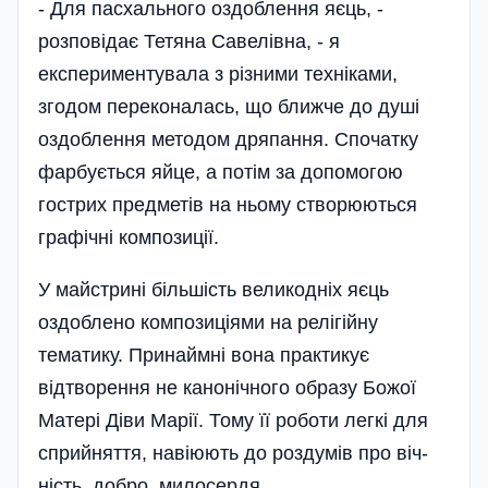
- Для пасхального оздоблення яєць, -
розповідає Тетяна Савелівна, - я
експериментувала з різними техніками,
згодом переконалась, що ближче до душі
оздоблення методом дряпання. Спочатку
фарбується яйце, а потім за допомогою
гострих предметів на ньому створюються
графічні композиції.
У майстрині біль­шість великодніх яєць
оздоблено композиціями на релі­гійну
тематику. Принаймні вона практикує
відтворення не канонічного образу Божої
Матері Діви Марії. Тому її роботи легкі для
сприйняття, навіюють до роздумів про віч­
ність, добро, милосердя.