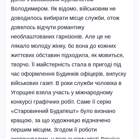
Володимиром. Як відомо, війсь­ковим не
доводилось вибирати місце служби, отож
довелось відчути романтику
необлаштованих гарнізонів. Але це не
лякало молоду жінку, бо вона до кожних
життєвих обставин підходила, як мовиться,
творчо. Її майстерність стала в пригоді під
час оформлення Будинків офі­церів, випуску
військових газет. В роки служби чоловіка в
Угорщині взяла участь у міжнародному
конкурсі графічних робіт. Саме її серію
«Старовинний Будапешт» було визнано
кращою, за що художницю відзначено
першим місцем. Згодом її роботи