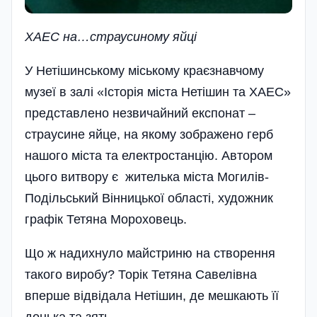
ХАЕС на…страусиному яйці
У Нетішинському міському краєзнавчому
музеї в залі «Історія міста Нетішин та ХАЕС»
представлено незвичайний експонат –
страусине яйце, на якому зображено герб
нашого міста та електростанцію. Автором
цього витвору є жителька міста Могилів-
Подільський Вінни­цької області, художник
графік Тетяна Мороховець.
Що ж надихнуло майстриню на створення
такого виробу? Торік Тетяна Савелівна
вперше відвідала Нетішин, де мешкають її