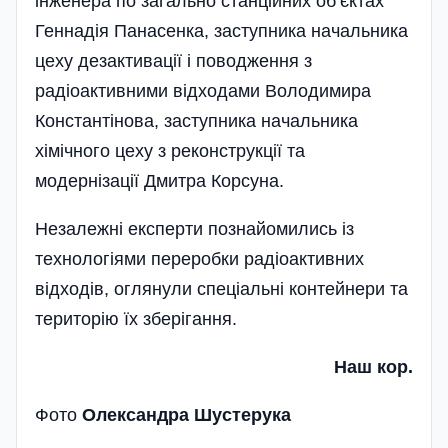
інженера по загально станці­йних об’єктах
Геннадія Панасенка, заступника начальника
цеху дезактивації і поводження з
радіоактивними відходами Володимира
Константінова, заступника начальника
хімічного цеху з реконструкції та
модернізації Дмитра Корсуна.
Незалежні експерти познайомились із
технологіями переробки радіоактивних
відходів, оглянули спеці­альні контейнери та
територію їх зберігання.
Наш кор.
Фото
Олександра Шустерука