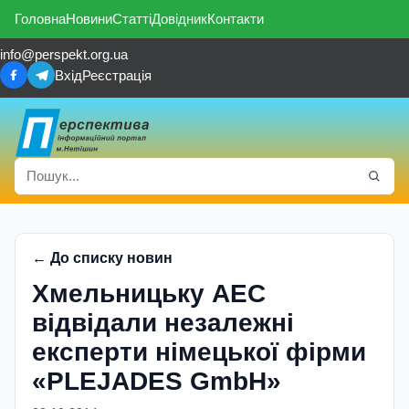
Головна
Новини
Статті
Довідник
Контакти
info@perspekt.org.ua
Вхід
Реєстрація
← До списку новин
Хмельницьку АЕС
відвідали незалежні
експерти німецької фірми
«PLEJADES GmbH»