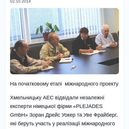
02.10.2014
На початковому етапi мiжнародного проекту
Хмельницьку АЕС відвідали незалежні
експерти німецької фірми «PLEJADES
GmbH» Зоран Дрейс Уокер та Уве Фрайберг,
які беруть участь у реалізації міжнародного