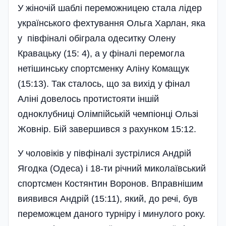
У жіночій шаблі переможницею стала лідер
українського фехтування Ольга Харлан, яка
у півфіналі обіграла одеситку Олену
Кравацьку (15: 4), а у фіналі перемогла
нетішинську спортсменку Аліну Комащук
(15:13). Так сталось, що за вихід у фінал
Аліні довелось протистояти іншій
одноклубниці Олімпійській чемпіонці Ользі
Жовнір. Бій завершився з рахунком 15:12.
У чоловіків у півфіналі зустрілися Андрій
Ягодка (Одеса) і 18-ти річний миколаївський
спортсмен Костянтин Воронов. Вправнішим
виявився Андрій (15:11), який, до речі, був
переможцем даного турніру і минулого року.