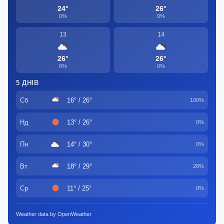
24°
26°
0%
0%
13
14
26°
26°
0%
0%
5 ДНІВ
Сб
16° / 26°
100%
Нд
13° / 26°
0%
Пн
14° / 30°
0%
Вт
18° / 29°
28%
Ср
11° / 25°
0%
Weather data by OpenWeather