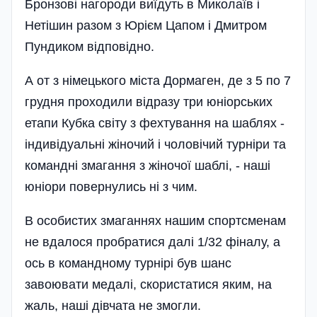
Бронзові нагороди виїдуть в Миколаїв і
Нетішин разом з Юрієм Цапом і Дмитром
Пундиком відповідно.
А от з німецького міста Дормаген, де з 5 по 7
груд­ня проходили відразу три юніорських
етапи Кубка світу з фехтування на шаблях -
індивідуальні жіночий і чоловічий турніри та
командні змагання з жіночої шаблі, - наші
юніори повернулись ні з чим.
В особистих змаганнях нашим спортсменам
не вдалося пробратися далі 1/32 фіналу, а
ось в командному турнірі був шанс
завоювати медалі, скористатися яким, на
жаль, наші дівчата не змогли.