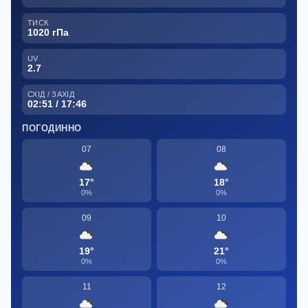
ТИСК
1020 гПа
UV
2.7
СХІД / ЗАХІД
02:51 / 17:46
ПОГОДИННО
07
08
17°
18°
0%
0%
09
10
19°
21°
0%
0%
11
12