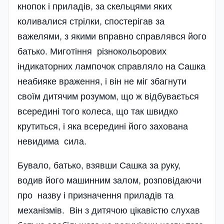
кнопок і приладів, за скельцями яких
коливалися стрілки, спостерігав за
важелями, з якими вправно справлявся його
батько. Миготіння різнокольорових
індикаторних лампочок справляло на Сашка
неабияке враження, і він не міг збагнути
своїм дитячим розумом, що ж відбувається
всередині того колеса, що так швидко
крутиться, і яка всередині його захована
невидима сила.
Бувало, батько, взявши Сашка за руку,
водив його машинним залом, розповідаючи
про назву і призначення приладів та
механізмів. Він з дитячою цікавістю слухав