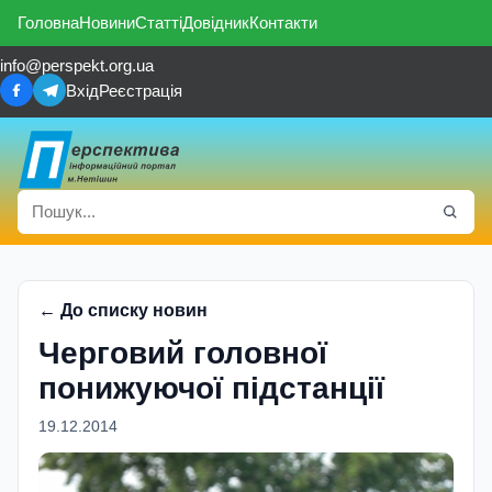
Головна
Новини
Статті
Довідник
Контакти
info@perspekt.org.ua
Вхід
Реєстрація
← До списку новин
Черговий головної
понижуючої підстанції
19.12.2014