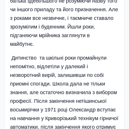
батька здебільшого не розуміючи назву того
чи іншого приладу та його призначення. Але
з роками все незвичне, і таємниче ставало
зрозумілим і буденним. Йшли роки,
підганяючи мрійника заглянути в
майбутнє.
Дитинство та шкільні роки промайнули
непомітно, відлетіли у далекий і
незворотний вирій, залишивши по собі
приємні спогади. Школа дала не тільки
знання, але остаточно визначила з вибором
професії. Після закінчення нетішинської
восьмирічки у 1971 році Олександр вступає
на навчання у Криворізький технікум гірничої
автоматики, після закінчення якого отримує