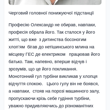
Черговий головної понижуючої підстанції
Професію Олександр не обирав, навпаки,
професія обрала його. Так сталося у його
житті, що вже з дитинства босоногим
хлоп’ям бігав до нетішинського млина на
місцеву ГЕС де електриком працював його
батько. Там, напевно, вперше відчув і
зрозумів, що це його покликання.
Монотонний гул турбіни викликав у хлопця
відчуття спокою. Цього гулу він не боявся,
а навпаки, стояв на порозі машинного залу,
пропускаючи крізь себе гудіння турбіни,
уважно придивляючись до різноманітних